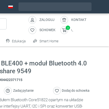
Wyślemy w piątek
ZALOGUJ
KONTAKT
0
SCHOWEK
Edukacja
Smart Home
 BLE400 + moduł Bluetooth 4.0
share 9549
904422371715
Zadaj pytanie
Dodaj do schowka
dułem Bluetooth Core51822 opartym na układzie
interfejsy UART, I2C i SPI oraz konwerter USB-