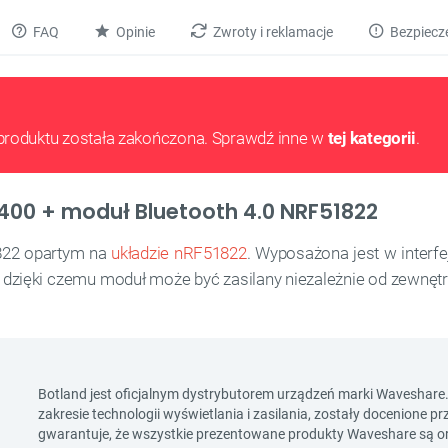
FAQ
Opinie
Zwroty i reklamacje
Bezpiecz
produktu została zakończona. Sprawdź inne w
tej kategorii
.
400 + moduł Bluetooth 4.0 NRF51822
22 opartym na
układzie nRF51822
. Wyposażona jest w interf
ii, dzięki czemu moduł może być zasilany niezależnie od zewnęt