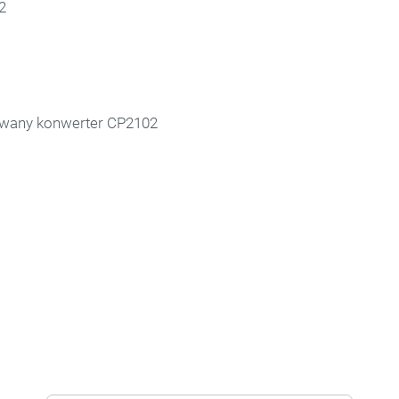
2
owany konwerter CP2102