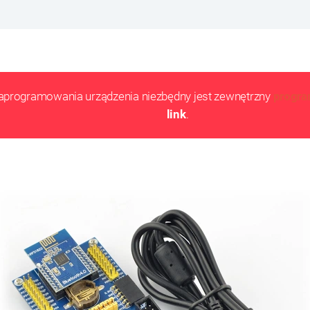
aprogramowania urządzenia niezbędny jest zewnętrzny
progra
link
.