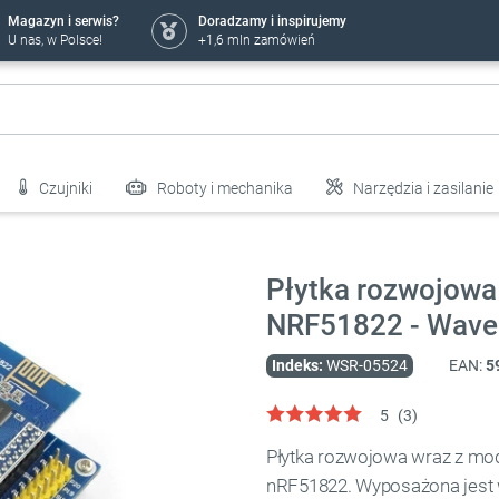
Magazyn i serwis?
Doradzamy i inspirujemy
U nas, w Polsce!
+1,6 mln zamówień
Czujniki
Roboty i mechanika
Narzędzia i zasilanie
Płytka rozwojowa
NRF51822 - Wave
Indeks:
WSR-05524
EAN:
5
5
(
3
)
Płytka rozwojowa wraz z mo
nRF51822. Wyposażona jest w 