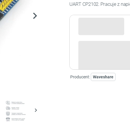
UART CP2102. Pracuje z napię
Sprawdź opcje płatności i finan
Producent:
Waveshare