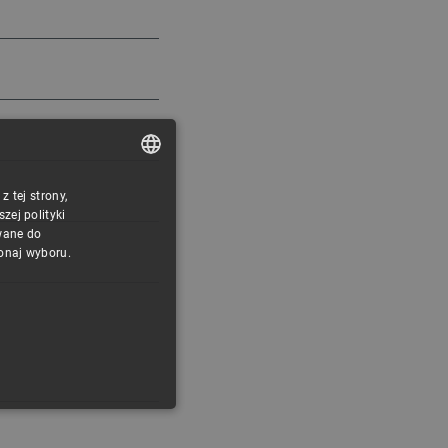
 tej strony,
POLISH
ej polityki
CZECH
wane do
konaj wyboru.
ENGLISH
GERMAN
ONALNOŚĆ