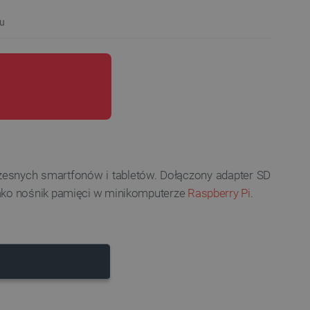
u
czesnych smartfonów i tabletów. Dołączony adapter SD
jako nośnik pamięci w minikomputerze
Raspberry Pi
.