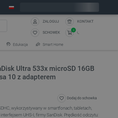
Wyślemy w poniedziałek
ZALOGUJ
KONTAKT
0
SCHOWEK
Edukacja
Smart Home
nDisk Ultra 533x microSD 16GB
sa 10 z adapterem
Dodaj do schowka
SDHC, wykorzystywany w smartfonach, tabletach,
 interfejsem UHS-I, firmy SanDisk.
Prędkość odczytu: