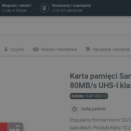
Magazyn i serwis?
Doradzamy i inspirujemy
U nas, w Polsce!
+1,6 mln zamówień
Czujniki
Roboty i mechanika
Narzędzia i zasilanie
Karta pamięci Sa
80MB/s UHS-I kla
Indeks:
KAP-05212
Zadaj pytanie
Popularny format micro SD/
aparatach.
Produkt klasy 10 z