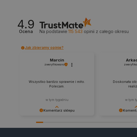
_lb_ccc
4.9
critData
Ocena
Na podstawie
115 543
opinii
z całego okresu
Jak zbieramy opinie?
CookieScriptConsent
Marcin
Arka
zweryfikowano
zweryfik
LaVisitorId_Ym90bGFuZC5
Wszystko bardzo sprawnie i miło.
Doskonała obs
Polecam.
reali
critCartData
w tym tygodniu
w tym t
Komentarz sklepu
Komenta
critAccountId
Dziękujemy za najwyższą ocenę.
Zadowolenie klient
Cieszymy się, że nasz sprzęt trafił w
najlepsza nagroda
dobre ręce. Polecamy się na
zapraszamy na kol
przyszłość.