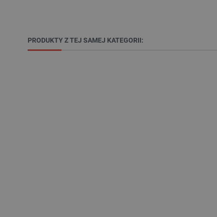
__cf_bm
PRODUKTY Z TEJ SAMEJ KATEGORII:
PHPSESSID
_smvs
LaSID
__cf_bm
isListDisplay