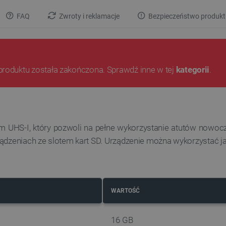
FAQ
Zwroty i reklamacje
Bezpieczeństwo produkt
produktu została zakończona. Sprawdź inne w tej
kategorii
.
sem UHS-I, który pozwoli na pełne wykorzystanie atutów nowo
rządzeniach ze slotem kart SD. Urządzenie można wykorzystać 
WARTOŚĆ
16 GB