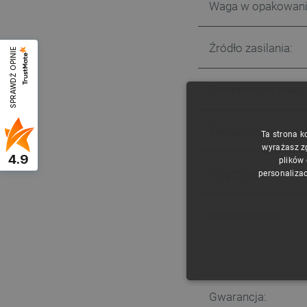
Waga w opakowani
Źródło zasilania:
SPRAWDŹ OPINIE
Temperatura pracy
Temperatura prze
Ta strona k
wyrażasz z
4.9
plików
Wilgotność:
personalizac
System plików:
NIE
Gwarancja: