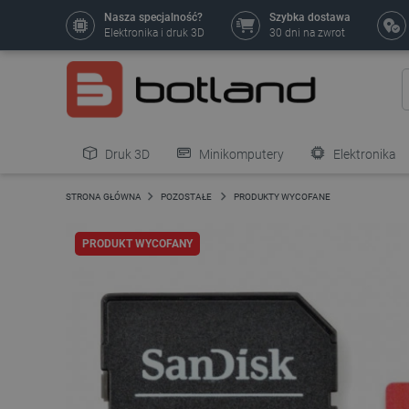
Nasza specjalność?
Szybka dostawa
Elektronika i druk 3D
30 dni na zwrot
Druk 3D
Minikomputery
Elektronika
Pozostałe
STRONA GŁÓWNA
POZOSTAŁE
PRODUKTY WYCOFANE
PRODUKT WYCOFANY