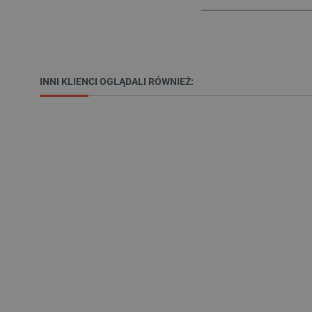
Niezbędne pliki cookie umożl
INNI KLIENCI OGLĄDALI RÓWNIEŻ:
Bez niezbędnych plików cooki
Nazwa
PrestaShop-[abcdef0123456
_lb
VISITOR_PRIVACY_METAD
Polityce prywa
__cf_bm