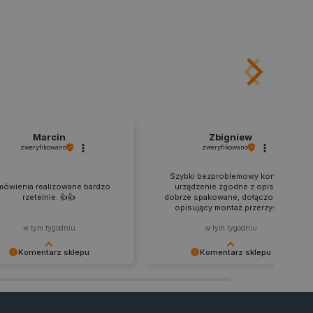
ny do przechowywania zgody
z plików cookie na stronie
 zgodność z wymogami
zgody na niektóre kategorie
ny do przechowywania
nika w celu zwiększenia
i strony internetowej,
sonalizowane doświadczenie
y przez usługę Cookie-
ia preferencji dotyczących
Marcin
Zbigniew
cookie. Jest to konieczne,
zweryfikowano
zweryfikowano
ript.com działał poprawnie.
ozpoznawania osoby
Szybki bezproblemowy kontakt,
mówienia realizowane bardzo
urządzenie zgodne z opisem,
rzetelnie. 👍️👍️
dobrze spakowane, dołączony film
pewnienia, aby zawartość
opisujący montaż przerzysty.
 gdy użytkownik porusza się
 lub gdy opuszcza sklep i
w tym tygodniu
w tym tygodniu
Komentarz sklepu
Komentarz sklepu
ny do przechowywania
nie zalogowanego na stronie
zową rolę w zapewnianiu
ujemy za pozostawienie
Dziękujemy za zaufanie i udaną
zanych z sesjami
j oceny. Życzymy udanego
transakcję. Do zobaczenia przy
em kontami.
tania ze sprzętu i zapraszamy
kolejnych zamówieniach.
nie.