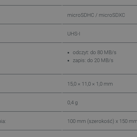
microSDHC / microSDXC
UHS-I
odczyt: do 80 MB/s
zapis: do 20 MB/s
15,0 × 11,0 × 1,0 mm
0,4 g
ia:
100 mm (szerokość) x 150 m