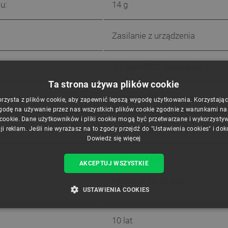
u:
14 g
Zasilanie z urządzenia
:
-25 do +85°C (zalecana)
Ta strona używa plików cookie
chowywania:
-20 do +85°C (zalecana)
orzysta z plików cookie, aby zapewnić lepszą wygodę użytkowania. Korzystając z
godę na używanie przez nas wszystkich plików cookie zgodnie z warunkami nasz
 cookie. Dane użytkowników i pliki cookie mogą być przetwarzane i wykorzysty
30 ~ 85% (zalecana)
ji reklam. Jeśli nie wyrażasz na to zgody przejdź do "Ustawienia cookies" i do
Dowiedz się więcej
exFAT (64 GB)
AKCEPTUJ WSZYSTKIE
FAT32 (8, 16, 32 GB)
USTAWIENIA COOKIES
ZBĘDNE
WYDAJNOŚĆ
TARGETOWANIE
FUNKCJ
10 lat