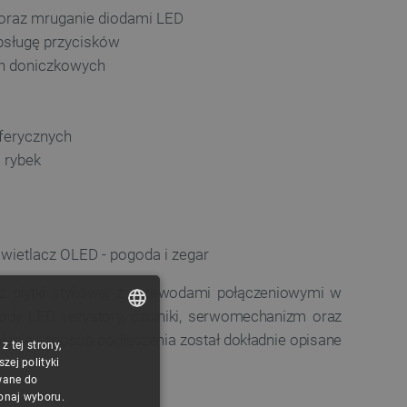
oraz mruganie diodami LED
bsługę przycisków
in doniczkowych
ferycznych
 rybek
wietlacz OLED - pogoda i zegar
 płytki stykowej z przewodami połączeniowymi w
iody LED, rezystory, czujniki, serwomechanizm oraz
łanie i sposób podłączenia został dokładnie opisane
 tej strony,
POLISH
ej polityki
CZECH
wane do
konaj wyboru.
ENGLISH