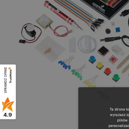
SPRAWDŹ OPINIE
Ta strona k
4.9
wyrażasz z
plików
Zawartość zestawu.
personalizac