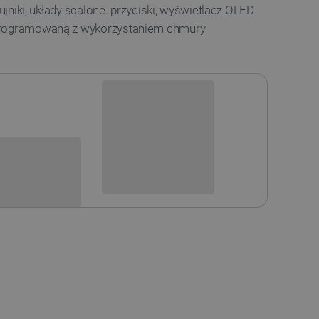
zujniki, układy scalone. przyciski, wyświetlacz OLED
programowaną z wykorzystaniem chmury
Niedostępny
i
Produkt wycofany
sowania: