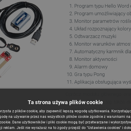
Program typu Hello Word 
Program umożliwiający o
Monitor parametrów rośl
Układ rozpoznający kolory
Odtwarzacz muzyki
Monitor warunków atmos
Automatyczny karmnik dla
Monitor aktywności
Alarm domowy
Gra typu Pong
Aplikacja obsługująca wyś
Oprócz modułu głównego oraz
zestawie znajdują się także d
Ta strona używa plików cookie
wyświetlacz OLED, których dzia
orzysta z plików cookie, aby zapewnić lepszą wygodę użytkowania. Korzystając z
w instrukcji dostępnej on-line.
godę na używanie przez nas wszystkich plików cookie zgodnie z warunkami nasz
 cookie. Dane użytkowników i pliki cookie mogą być przetwarzane i wykorzysty
ji reklam. Jeśli nie wyrażasz na to zgody przejdź do "Ustawienia cookies" i do