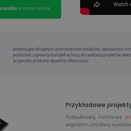
kownika
w wersji on-line
.
Przykładowe projekt
Rozbudowany, ilustrowany
pr
angielskim umożliwia wykonanie