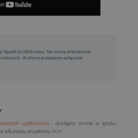
y
zewodnik użytkownika
- dostępny on-line w języku
 kilkunastu projektów, m.in.: