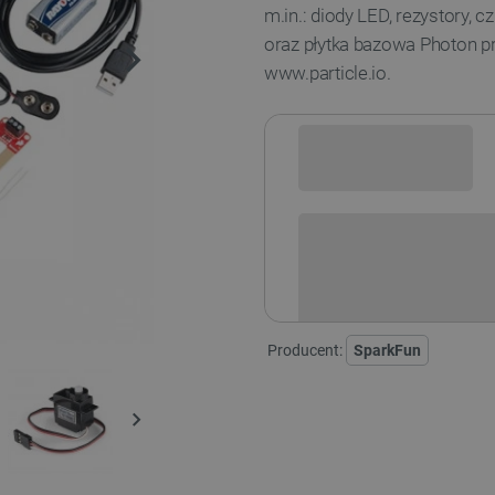
m.in.: diody LED, rezystory, c
oraz płytka bazowa Photon 
www.particle.io.
Sprawdź opcje płatności i finan
Producent:
SparkFun