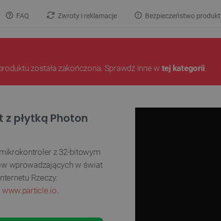
FAQ
Zwroty i reklamacje
Bezpieczeństwo produkt
produktu została zakończona. Sprawdź inne w
tej kategorii
.
t z płytką Photon
mikrokontroler z 32-bitowym
ów wprowadzających w świat
nternetu Rzeczy.
y
www.particle.io
.