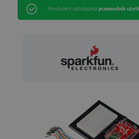
Producent udostępnia
przewodnik użyt