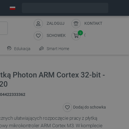
Wyślemy w poniedziałek
ZALOGUJ
KONTAKT
0
SCHOWEK
Edukacja
Smart Home
łytką Photon ARM Cortex 32-bit -
320
04422333362
Dodaj do schowka
znych ułatwiających rozpoczęcie pracy z płytką
owy mikrokontroler ARM Cortex M3. W komplecie