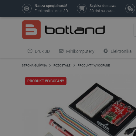
Nasza specjalność?
Szybka dostawa
Elektronika i druk 3D
30 dni na zwrot
Druk 3D
Minikomputery
Elektronika
Pozostałe
STRONA GŁÓWNA
POZOSTAŁE
PRODUKTY WYCOFANE
PRODUKT WYCOFANY