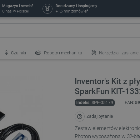
Magazyn i serwis?
Doradzamy i inspirujemy
U nas, w Polsce!
+1,6 mln zamówień
Czujniki
Roboty i mechanika
Narzędzia i zasilanie
Inventor's Kit z p
SparkFun KIT-13
Indeks:
SPF-05179
EAN:
59
Zadaj pytanie
Zestaw elementów elektronic
Photon wyposażona w 32-bit