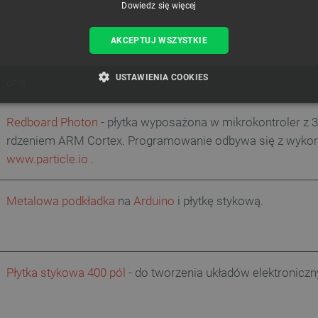
Dowiedz się więcej
AKCEPTUJ WSZYSTKIE
USTAWIENIA COOKIES
OPIS
ZBĘDNE
WYDAJNOŚĆ
TARGETOWANIE
FUNKCJ
Redboard Photon
- płytka wyposażona w mikrokontroler z 
rdzeniem ARM Cortex. Programowanie odbywa się z wyko
www.particle.io
.
Niezbędne
Wydajność
Targetowanie
Funkcjonalność
Metalowa podkładka
na
Arduino
i płytkę stykową.
iwiają korzystanie z podstawowych funkcji strony internetowej, takich jak logowanie użytk
e nie można prawidłowo korzystać ze strony internetowej.
Provider /
Okres
Opis
Domena
przechowywania
789]{32}
.botland.com.pl
Sesja
Ten plik cookie jest wymag
Płytka stykowa 400 pól
- do tworzenia układów elektroniczn
opartego o silnik PrestaSho
.botland.com.pl
Sesja
Ten plik cookie jest używa
obciążenia w celu zapewnien
internetowych są skierowa