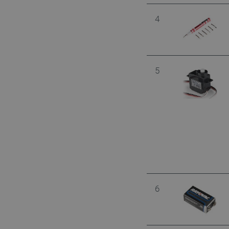
4
VISITOR_PRIVACY_METAD
Polityce prywa
5
__cf_bm
__cf_bm
PHPSESSID
6
_smvs