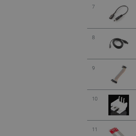
LaSID
7
__cf_bm
8
isListDisplay
_lb_ccc
9
critData
10
CookieScriptConsent
11
LaVisitorId_Ym90bGFuZC5