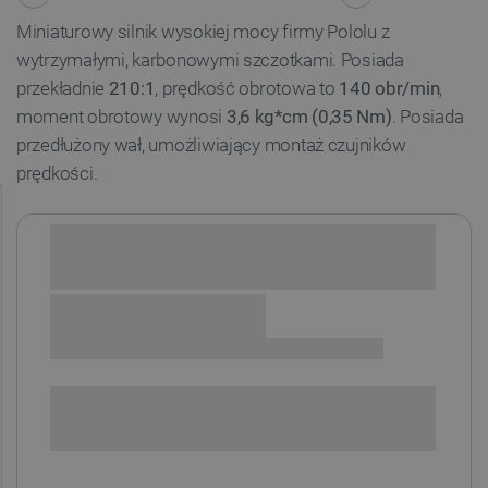
Miniaturowy silnik wysokiej mocy
firmy Pololu
z
wytrzymałymi, karbonowymi szczotkami. Posiada
przekładnie
210:1
, prędkość obrotowa to
140 obr/min
,
moment obrotowy wynosi
3,6 kg*cm (0,35 Nm)
. Posiada
przedłużony wał, umożliwiający montaż czujników
prędkości.
Sprawdź opcje płatności i finansowania:
SPRAWDŹ ILOŚĆ
i
Niedostępny
Produkt wycofany