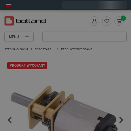
Zamów w ciągu:
5
:
16
:
10
, a wyślemy dziś!
0
MENU
STRONA GŁÓWNA
POZOSTAŁE
PRODUKTY WYCOFANE
PRODUKT WYCOFANY