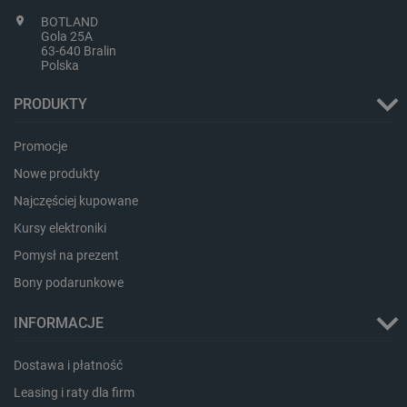
BOTLAND
Gola 25A
63-640 Bralin
Polska
PRODUKTY
Promocje
Nowe produkty
Najczęściej kupowane
Kursy elektroniki
_smvs
.botland.com.pl
Pomysł na prezent
Bony podarunkowe
INFORMACJE
LaSID
Quality Unit LLC
botland.com.pl
Dostawa i płatność
Leasing i raty dla firm