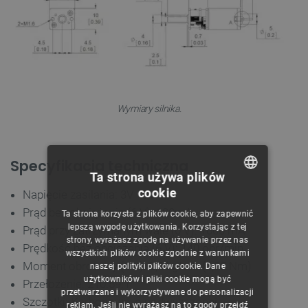
‌Wymiary silnika.
Specyfikacja techniczna
Ta strona używa plików
cookie
Napięcie zasilania: 3V - 9V
POLISH
Prąd bez obciążenia (6 V): 120mA
Ta strona korzysta z plików cookie, aby zapewnić
CZECH
lepszą wygodę użytkowania. Korzystając z tej
Prąd przy zatrzymanym wale (6 V): 1600 mA
strony, wyrażasz zgodę na używanie przez nas
ENGLISH
Prędkość bez obciążenia (6 V): 140 obr/min
wszystkich plików cookie zgodnie z warunkami
Moment obrotowy (6 V): 3,6 kg*cm (0,25 Nm)
naszej polityki plików cookie. Dane
GERMAN
użytkowników i pliki cookie mogą być
Przełożenie: 210.59:1
przetwarzane i wykorzystywane do personalizacji
Szczotki: Karbonowe, o podwyższonej
reklam. Jeśli nie wyrażasz na to zgody przejdź