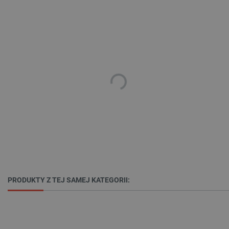
podstawowych funkcji strony internetowej, takich
jak logowanie użytkownika i zarządzanie kontem.
Bez niezbędnych plików cookie nie można
prawidłowo korzystać ze strony internetowej.
Provider /
Nazwa
Domena
PrestaShop-[abcdef0123456789]{32}
.botland.com.pl
_lb
.botland.com.pl
PRODUKTY Z TEJ SAMEJ KATEGORII:
Polityce prywatności Google