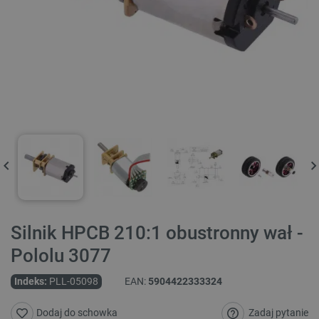
Silnik HPCB 210:1 obustronny wał -
Pololu 3077
Indeks:
PLL-05098
EAN:
5904422333324
Zadaj pytanie
Dodaj do schowka