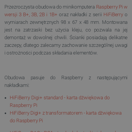
Przezroczysta
obudowa do minikomputera
Raspberry Pi w
wersji 3 B+, 3B, 2B i 1B+
oraz nakładki z serii
HiFiBerry
o
wymiarach zewnętrznych
98
x 67 x 48
mm
. Montowana
jest na zatrzaski bez użycia kleju, co pozwala na jej
demontaż w dowolnej chwili. Ścianki posiadają delikatne
zaczepy, dlatego zalecamy zachowanie szczególnej uwagi
i ostrożności podczas składania elementów.
Obudowa pasuje do Raspberry z następującymi
nakładkami:
HiFiBerry Digi+ standard - karta dźwiękowa do
Raspberry Pi
HiFiBerry Digi+ z transformatorem - karta dźwiękowa
do Raspberry Pi