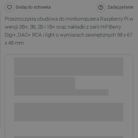
Zadaj pytanie
Dodaj do schowka
Przezroczysta
obudowa do minikomputera Raspberry Pi w
wersji 3B+, 3B, 2B i 1B+ oraz nakładki z serii HiFiBerry
Digi+, DAC+ RCA i light o wymiarach zewnętrznych
98
x 67
x 48
mm
.
Sprawdź opcje płatności i finansowania:
SPRAWDŹ ILOŚĆ
i
Niedostępny
Produkt wycofany