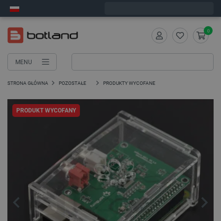
Zamów w ciągu:
3
:
33
:
55
, a wyślemy dziś!
0
MENU
STRONA GŁÓWNA
POZOSTAŁE
PRODUKTY WYCOFANE
PRODUKT WYCOFANY