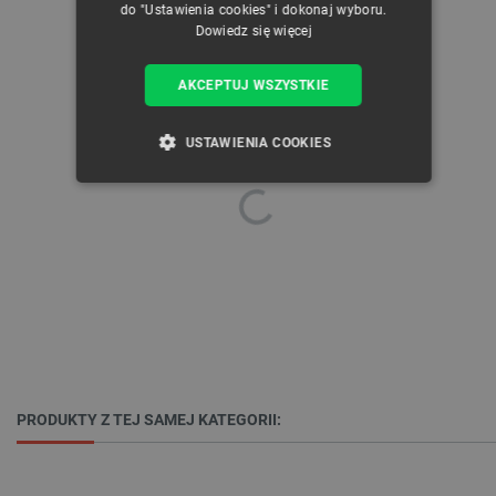
do "Ustawienia cookies" i dokonaj wyboru.
Dowiedz się więcej
AKCEPTUJ WSZYSTKIE
USTAWIENIA COOKIES
NIEZBĘDNE
WYDAJNOŚĆ
TARGETOWANIE
FUNKCJONALNOŚĆ
Niezbędne
Wydajność
Targetowanie
PRODUKTY Z TEJ SAMEJ KATEGORII:
Funkcjonalność
Niezbędne pliki cookie umożliwiają korzystanie z
podstawowych funkcji strony internetowej, takich