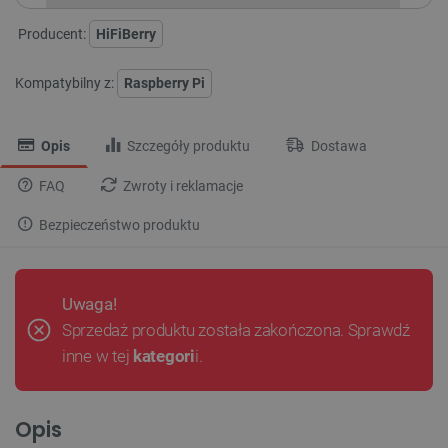
Producent:
HiFiBerry
Kompatybilny z:
Raspberry Pi
Opis
Szczegóły produktu
Dostawa
FAQ
Zwroty i reklamacje
Bezpieczeństwo produktu
Uwaga!
Sprzedaż produktu została zakończona. Sprawdź
inne w tej
kategori
i.
Opis