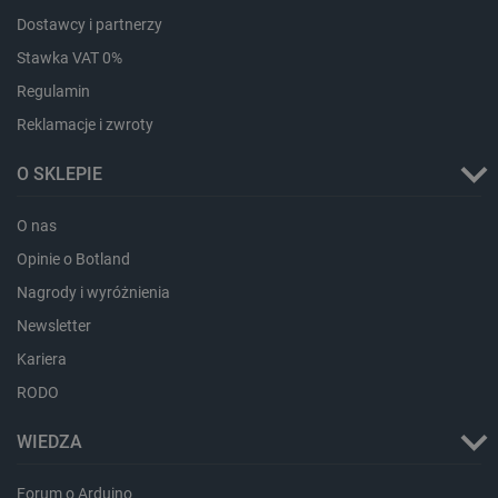
Dostawcy i partnerzy
Stawka VAT 0%
Regulamin
Reklamacje i zwroty
O SKLEPIE
O nas
Opinie o Botland
Nagrody i wyróżnienia
_smvs
.botland.com.pl
Newsletter
Kariera
RODO
LaSID
Quality Unit LLC
botland.com.pl
WIEDZA
Forum o Arduino