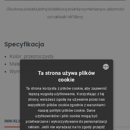
Obudowa posiada jedną dodatkową ściankę wymienianą w zależności
od nakładki HiFiBerry
Specyfikacja
Kolor: przezroczysty
Materiał: akryl o grubości 3 mm
Wymiary zewnętrzne:
98
x 67 x 48
mm
Ta strona używa plików
cookie
POLISH
Ta strona korzysta z plików cookie, aby zapewnić
CZECH
lepszą wygodę użytkowania. Korzystając z tej
strony, wyrażasz zgodę na używanie przez nas
ENGLISH
wszystkich plików cookie zgodnie z warunkami
naszej polityki plików cookie. Dane
GERMAN
użytkowników i pliki cookie mogą być
INNI KLIENCI OGLĄDALI RÓWNIEŻ:
przetwarzane i wykorzystywane do personalizacji
reklam. Jeśli nie wyrażasz na to zgody przejdź