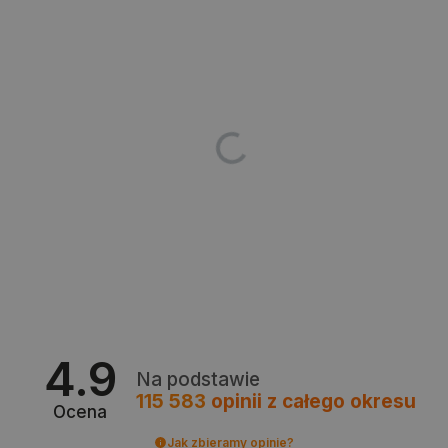
jak logowanie użytkownika i zarządzanie kontem.
Bez niezbędnych plików cookie nie można
prawidłowo korzystać ze strony internetowej.
Provider /
Nazwa
Domena
PrestaShop-[abcdef0123456789]{32}
.botland.com.pl
_lb
.botland.com.pl
4.9
Na podstawie
115 583
opinii
z całego okresu
Ocena
Polityce prywatności Google
Jak zbieramy opinie?