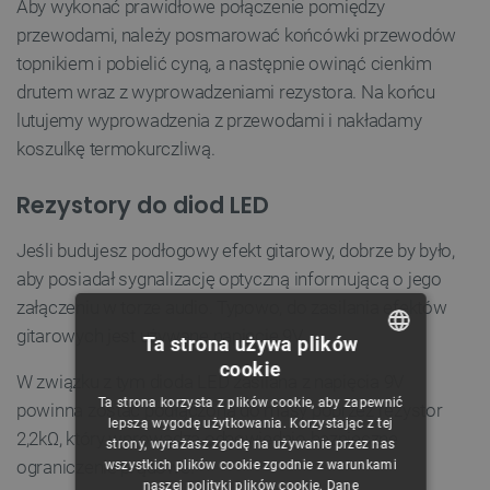
Aby wykonać prawidłowe połączenie pomiędzy
przewodami, należy posmarować końcówki przewodów
topnikiem i pobielić cyną, a następnie owinąć cienkim
drutem wraz z wyprowadzeniami rezystora. Na końcu
lutujemy wyprowadzenia z przewodami i nakładamy
koszulkę termokurczliwą.
Rezystory do diod LED
Jeśli budujesz podłogowy efekt gitarowy, dobrze by było,
aby posiadał sygnalizację optyczną informującą o jego
załączeniu w torze audio. Typowo, do zasilania efektów
gitarowych jest używane napięcie 9V.
Ta strona używa plików
cookie
POLISH
W związku z tym dioda LED zasilana z napięcia 9V
Ta strona korzysta z plików cookie, aby zapewnić
powinna zostać podłączona do masy poprzez rezystor
CZECH
lepszą wygodę użytkowania. Korzystając z tej
2,2kΩ, który wprowadza odpowiednio bezpieczne
strony, wyrażasz zgodę na używanie przez nas
ENGLISH
ograniczenie prądowe.
wszystkich plików cookie zgodnie z warunkami
naszej polityki plików cookie. Dane
GERMAN