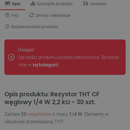
Opis
Szczegóły produktu
Dostawa
FAQ
Zwroty i reklamacje
Bezpieczeństwo produktu
Uwaga!
Sprzedaż produktu została zakończona. Sprawdź
inne w
tej kategorii
.
Opis produktu: Rezystor THT CF
węglowy 1/4 W 2,2 kΩ - 30 szt.
Zestaw
30
rezystorów
o mocy
1/4 W
. Elementy w
obudowie przewlekanej THT.