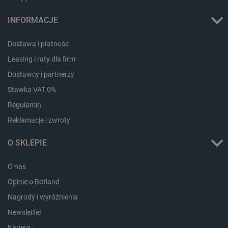
INFORMACJE
Dostawa i płatność
Leasing i raty dla firm
Dostawcy i partnerzy
Stawka VAT 0%
Regulamin
Reklamacje i zwroty
O SKLEPIE
O nas
_smvs
.botland.com.pl
Opinie o Botland
Nagrody i wyróżnienia
Newsletter
LaSID
Quality Unit LLC
Kariera