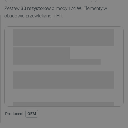
Zestaw
30 rezystorów
o mocy
1/4 W
. Elementy w
obudowie przewlekanej THT.
Sprawdź opcje płatności i finansowania:
SPRAWDŹ ILOŚĆ
i
Niedostępny
Produkt wycofany
Producent:
OEM