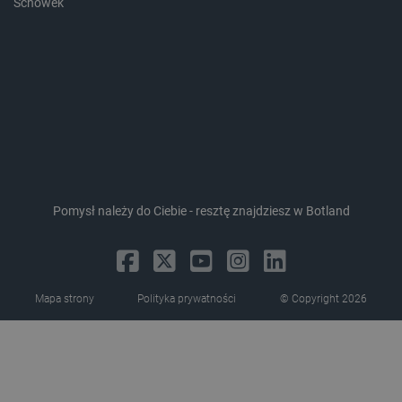
Schowek
_lb_ccc
.botland.com.pl
Pomysł należy do Ciebie - resztę znajdziesz w Botland
critData
botland.com.pl
Mapa strony
Polityka prywatności
© Copyright 2026