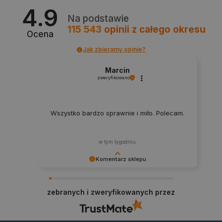
4.9
Polityce prywatności Google
Na podstawie
115 543
opinii
z całego okresu
Ocena
VISITOR_PRIVACY_METADATA
YouTube
.youtube.com
Jak zbieramy opinie?
Marcin
zweryfikowano
Wszystko bardzo sprawnie i miło. Polecam.
w tym tygodniu
Komentarz sklepu
Dziękujemy za najwyższą ocenę. Cieszymy się,
że nasz sprzęt trafił w dobre ręce. Polecamy się
zebranych i zweryfikowanych przez
na przyszłość.
__cf_bm
Cloudflare Inc.
.inpost.pl