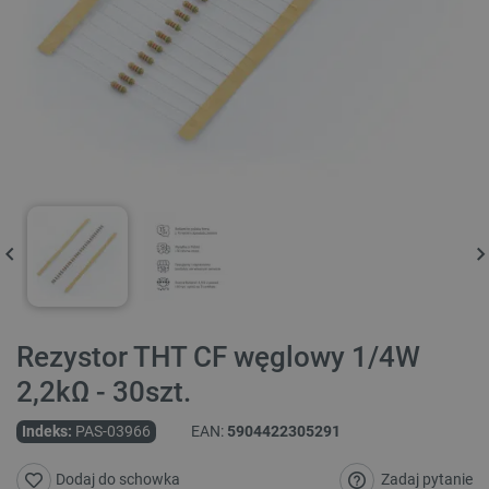
Rezystor THT CF węglowy 1/4W
2,2kΩ - 30szt.
Indeks:
PAS-03966
EAN:
5904422305291
Zadaj pytanie
Dodaj do schowka