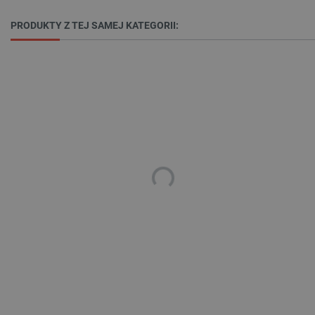
Funkcjonalność
PRODUKTY Z TEJ SAMEJ KATEGORII:
Niezbędne pliki cookie umożliwiają korzystanie z
podstawowych funkcji strony internetowej, takich
jak logowanie użytkownika i zarządzanie kontem.
Bez niezbędnych plików cookie nie można
prawidłowo korzystać ze strony internetowej.
Provider /
Nazwa
Domena
PrestaShop-[abcdef0123456789]{32}
.botland.com.pl
_lb
.botland.com.pl