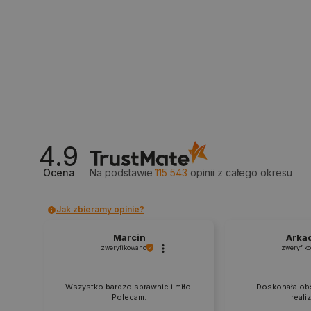
_smvs
LaSID
__cf_bm
4.9
isListDisplay
Ocena
Na podstawie
115 543
opinii
z całego okresu
Jak zbieramy opinie?
_lb_ccc
Marcin
Arka
zweryfikowano
zweryfik
critData
Wszystko bardzo sprawnie i miło.
Doskonała obs
Polecam.
reali