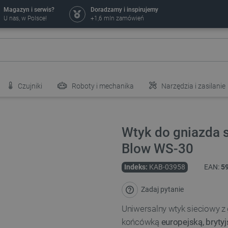
Magazyn i serwis?
Doradzamy i inspirujemy
U nas, w Polsce!
+1,6 mln zamówień
Czujniki
Roboty i mechanika
Narzędzia i zasilanie
Wtyk do gniazda s
Blow WS-30
Indeks:
KAB-03958
EAN:
5
Zadaj pytanie
Uniwersalny wtyk sieciowy z
końcówką
europejską, bryty