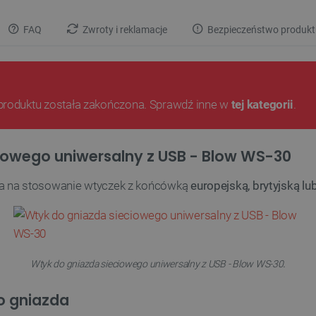
FAQ
Zwroty i reklamacje
Bezpieczeństwo produkt
produktu została zakończona. Sprawdź inne w
tej kategorii
.
iowego uniwersalny z USB - Blow WS-30
a na stosowanie wtyczek z końcówką
europejską, brytyjską l
.
Wtyk do gniazda sieciowego uniwersalny z USB - Blow WS-30
o gniazda