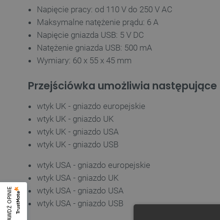
Napięcie pracy: od 110 V do 250 V AC
Maksymalne natężenie prądu: 6 A
Napięcie gniazda USB: 5 V DC
Natężenie gniazda USB: 500 mA
Wymiary: 60 x 55 x 45 mm
Przejściówka umożliwia następujące 
wtyk UK - gniazdo europejskie
wtyk UK - gniazdo UK
wtyk UK - gniazdo USA
wtyk UK - gniazdo USB
wtyk USA - gniazdo europejskie
wtyk USA - gniazdo UK
wtyk USA - gniazdo USA
SPRAWDŹ OPINIE
wtyk USA - gniazdo USB