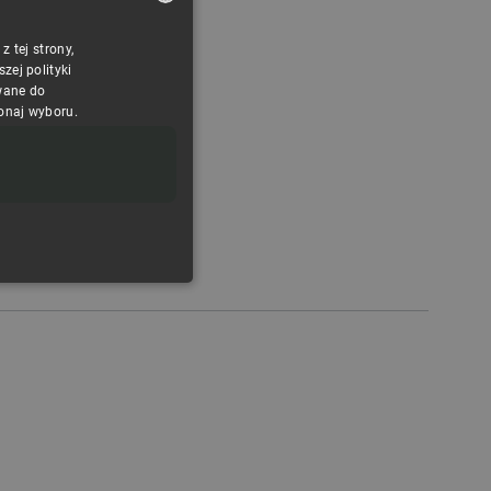
 tej strony,
POLISH
ej polityki
CZECH
wane do
konaj wyboru.
ENGLISH
GERMAN
ONALNOŚĆ
ownika i zarządzanie kontem.