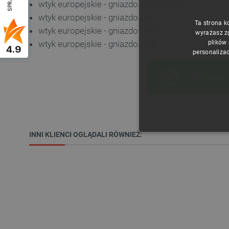
wtyk europejskie - gniazdo europejskie
wtyk europejskie - gniazdo UK
Ta strona k
wtyk europejskie - gniazdo USA
wyrażasz z
wtyk europejskie - gniazdo USB
plików
4.9
personalizac
W naszej 
INNI KLIENCI OGLĄDALI RÓWNIEŻ:
NIE
Niezbędne pliki cookie umożl
Bez niezbędnych plików cooki