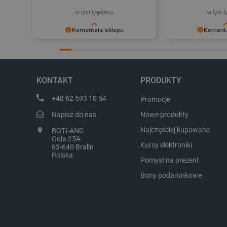
CookieScriptConsent
w tym tygodniu
w tym t
Komentarz sklepu
Komenta
Dziękujemy za najwyższą ocenę.
Zadowolenie klient
LaVisitorId_Ym90bGFuZC5
Cieszymy się, że nasz sprzęt trafił w
najlepsza nagroda
dobre ręce. Polecamy się na
zapraszamy na kol
critCartData
przyszłość.
KONTAKT
PRODUKTY
+48 62 593 10 54
Promocje
critAccountId
Napisz do nas
Nowe produkty
Najczęściej kupowane
BOTLAND
Gola 25A
Kursy elektroniki
63-640 Bralin
Storage declaration
Polska
Pomysł na prezent
Nazwa
Bony podarunkowe
_uetvid_exp
dlapi_ucp
_cltk