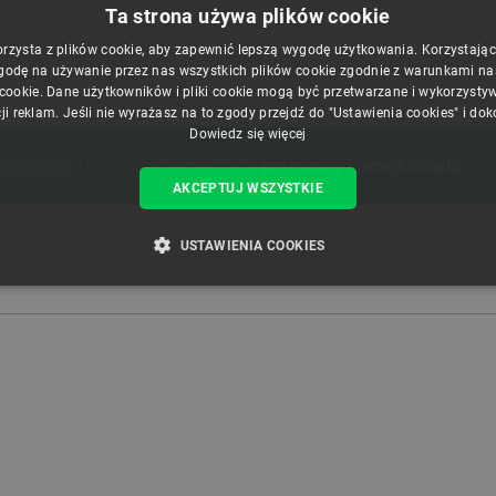
Ta strona używa plików cookie
orzysta z plików cookie, aby zapewnić lepszą wygodę użytkowania. Korzystając z
godę na używanie przez nas wszystkich plików cookie zgodnie z warunkami nasz
 cookie. Dane użytkowników i pliki cookie mogą być przetwarzane i wykorzysty
ji reklam. Jeśli nie wyrażasz na to zgody przejdź do "Ustawienia cookies" i do
Dowiedz się więcej
ofercie dostępne są również inne
przewody i przejściówki
.
AKCEPTUJ WSZYSTKIE
USTAWIENIA COOKIES
ZBĘDNE
WYDAJNOŚĆ
TARGETOWANIE
FUNKCJ
Niezbędne
Wydajność
Targetowanie
Funkcjonalność
iwiają korzystanie z podstawowych funkcji strony internetowej, takich jak logowanie użytk
e nie można prawidłowo korzystać ze strony internetowej.
Provider /
Okres