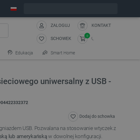
Wyślemy w poniedziałek
ZALOGUJ
KONTAKT
0
SCHOWEK
Edukacja
Smart Home
ieciowego uniwersalny z USB -
904422332372
Dodaj do schowka
 gniazdem USB. Pozwalana na stosowanie wtyczek z
jską lub amerykańską
w dowolnej konfiguracji.