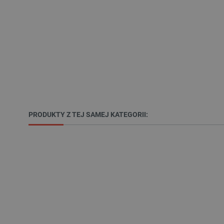
Nazwa
PrestaShop-[abcdef0123456
_lb
VISITOR_PRIVACY_METAD
Polityce prywa
PRODUKTY Z TEJ SAMEJ KATEGORII:
__cf_bm
__cf_bm
PHPSESSID