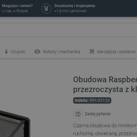
Magazyn i serwis?
Doradzamy i inspirujemy
U nas, w Polsce!
+1,6 mln zamówień
Czujniki
Roboty i mechanika
Narzędzia i zasilanie
Obudowa Raspberr
przezroczysta z k
Indeks:
RPI-03133
Zadaj pytanie
Czarna obudowa do minikompu
ruchomą, otwieraną, przezroc