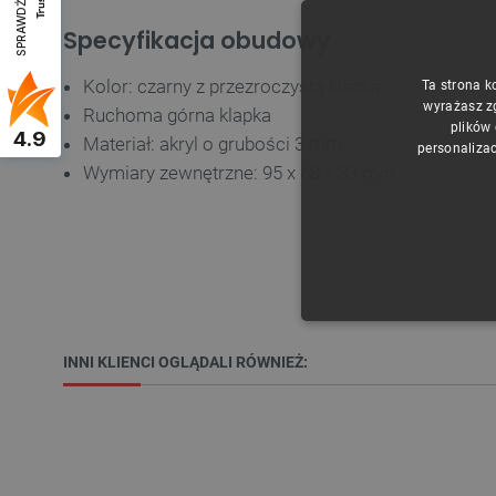
SPRAWDŹ OPINIE
Specyfikacja obudowy
Kolor: czarny z przezroczystą klapką
Ta strona k
wyrażasz z
Ruchoma górna klapka
plików
4.9
Materiał: akryl o grubości 3 mm
personalizac
Wymiary zewnętrzne: 95 x 68 x 33 mm
NIE
INNI KLIENCI OGLĄDALI RÓWNIEŻ:
Niezbędne pliki cookie umożl
Bez niezbędnych plików cooki