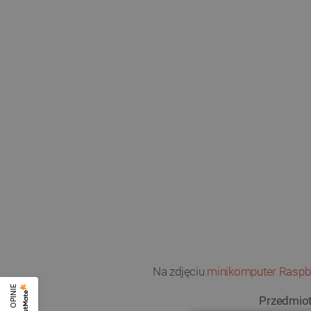
Na zdjęciu
minikomputer Raspbe
Przedmiot