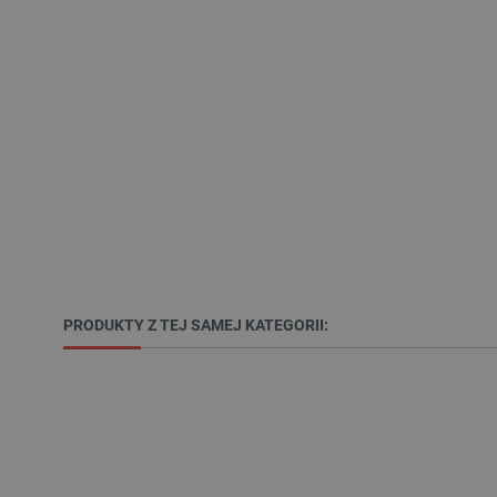
Nazwa
PrestaShop-[abcdef0123456
_lb
VISITOR_PRIVACY_METAD
Polityce prywa
PRODUKTY Z TEJ SAMEJ KATEGORII:
__cf_bm
__cf_bm
PHPSESSID