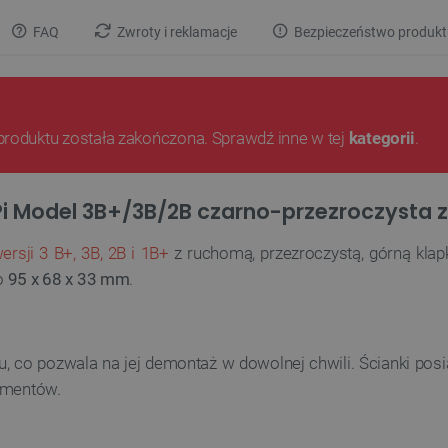
FAQ
Zwroty i reklamacje
Bezpieczeństwo produkt
produktu została zakończona. Sprawdź inne w tej
kategorii
.
i Model 3B+/3B/2B czarno-przezroczysta z
rsji 3 B+, 3B, 2B i 1B+
z ruchomą, przezroczystą, górną klapk
o
95 x 68 x 33 mm
.
, co pozwala na jej demontaż w dowolnej chwili. Ścianki pos
lementów.