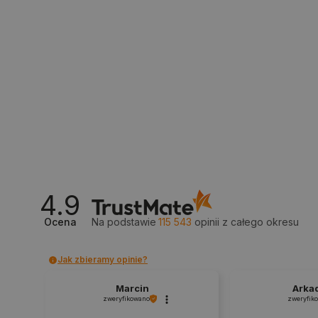
_smvs
LaSID
__cf_bm
4.9
isListDisplay
Ocena
Na podstawie
115 543
opinii
z całego okresu
_lb_ccc
Jak zbieramy opinie?
Marcin
Arka
critData
zweryfikowano
zweryfik