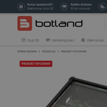
Nasza specjalność?
Szybka dostawa
Elektronika i druk 3D
30 dni na zwrot
Druk 3D
Minikomputery
Elektronika
Pozostałe
STRONA GŁÓWNA
POZOSTAŁE
PRODUKTY WYCOFANE
PRODUKT WYCOFANY