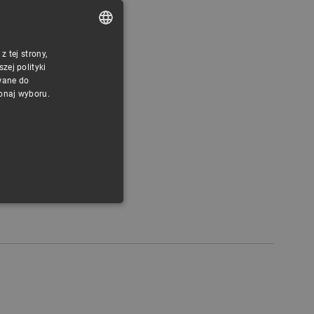
 tej strony,
POLISH
ej polityki
CZECH
wane do
konaj wyboru.
ENGLISH
GERMAN
ONALNOŚĆ
ownika i zarządzanie kontem.