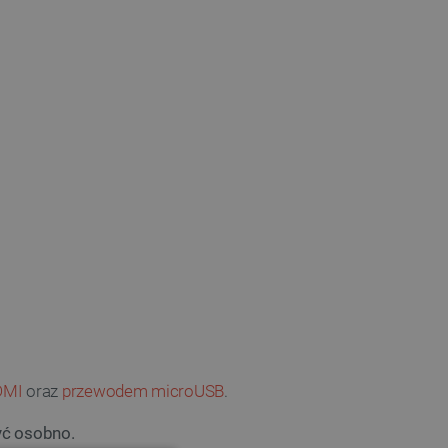
DMI
oraz
przewodem microUSB
.
yć osobno.