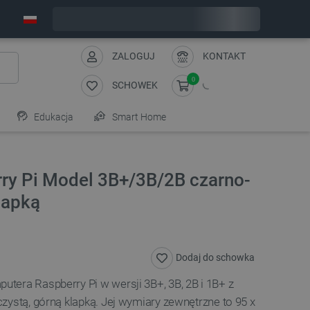
Wyślemy w poniedziałek
ZALOGUJ
KONTAKT
0
SCHOWEK
Edukacja
Smart Home
y Pi Model 3B+/3B/2B czarno-
lapką
Dodaj do schowka
tera Raspberry Pi w wersji 3B+, 3B, 2B i 1B+ z
zystą, górną klapką
. Jej wymiary zewnętrzne to 95
x