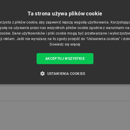
Ta strona używa plików cookie
orzysta z plików cookie, aby zapewnić lepszą wygodę użytkowania. Korzystając z
godę na używanie przez nas wszystkich plików cookie zgodnie z warunkami nasz
 cookie. Dane użytkowników i pliki cookie mogą być przetwarzane i wykorzysty
ji reklam. Jeśli nie wyrażasz na to zgody przejdź do "Ustawienia cookies" i do
Dowiedz się więcej
AKCEPTUJ WSZYSTKIE
USTAWIENIA COOKIES
ZBĘDNE
WYDAJNOŚĆ
TARGETOWANIE
FUNKCJ
Niezbędne
Wydajność
Targetowanie
Funkcjonalność
iwiają korzystanie z podstawowych funkcji strony internetowej, takich jak logowanie użytk
e nie można prawidłowo korzystać ze strony internetowej.