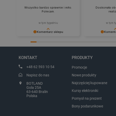
Wszystko bardzo sprawnie i miło.
Doskonała obs
Polecam.
reali
CookieScriptConsent
w tym tygodniu
w tym t
Komentarz sklepu
Komenta
LaVisitorId_Ym90bGFuZC5
Dziękujemy za najwyższą ocenę.
Zadowolenie klient
critCartData
Cieszymy się, że nasz sprzęt trafił w
najlepsza nagroda
dobre ręce. Polecamy się na
zapraszamy na kol
przyszłość.
KONTAKT
PRODUKTY
critAccountId
+48 62 593 10 54
Promocje
Napisz do nas
Nowe produkty
Najczęściej kupowane
BOTLAND
Storage declaration
Gola 25A
Kursy elektroniki
63-640 Bralin
Nazwa
Polska
Pomysł na prezent
_uetvid_exp
Bony podarunkowe
dlapi_ucp