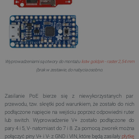
Wyprowadzeniami są otwory do montażu
listw goldpin - raster 2,54 mm
(brak w zestawie, do nabycia osobno.
Zasilanie PoE bierze się z niewykorzystanych par
przewodu, tzw. skrętki pod warunkiem, że zostało do nich
podłączone napięcie na wejściu poprzez odpowiedni ruter
lub switch. Wyprowadzenie V+ zostało podłączone do
pary 4 i 5, V- natomiast do 7 i 8. Za pomocą zworek można
połączyć piny V+ i V- z GND i VIN, które będą zasilały
płytkę