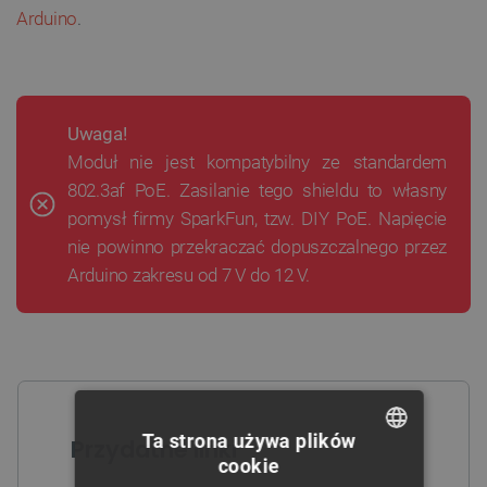
Arduino
.
Uwaga!
Moduł nie jest kompatybilny ze standardem
802.3af PoE. Zasilanie tego shieldu to własny
pomysł firmy SparkFun, tzw. DIY PoE. Napięcie
nie powinno przekraczać dopuszczalnego przez
Arduino zakresu od 7 V do 12 V.
Ta strona używa plików
Przydatne linki
cookie
POLISH