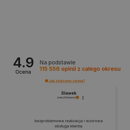
Polityce prywatności Google
VISITOR_PRIVACY_METADATA
YouTube
.youtube.com
4.9
Na podstawie
115 556
opinii
z całego okresu
Ocena
Jak zbieramy opinie?
Slawek
zweryfikowano
bezproblemowa realizacja i wzorowa
obsługa klienta.