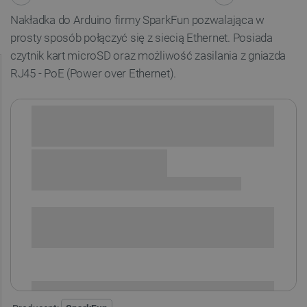
Nakładka do Arduino firmy SparkFun pozwalająca w
prosty sposób połączyć się z siecią Ethernet. Posiada
czytnik kart microSD oraz możliwość zasilania z gniazda
RJ45 - PoE (Power over Ethernet).
Sprawdź opcje płatności i finansowania:
SPRAWDŹ ILOŚĆ
i
Niedostępny
Produkt wycofany