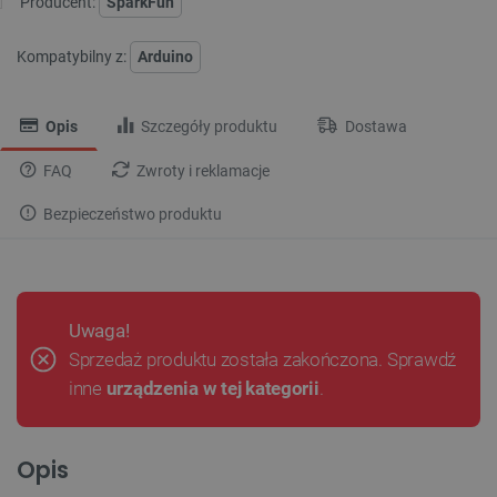
Producent:
SparkFun
Kompatybilny z:
Arduino
Opis
Szczegóły produktu
Dostawa
FAQ
Zwroty i reklamacje
Bezpieczeństwo produktu
Uwaga!
Sprzedaż produktu została zakończona. Sprawdź
inne
urządzenia w tej kategorii
.
Opis