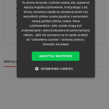
Strona producenta: SparkFun DEV-10864
Ta strona korzysta z plików cookie, aby zapewnić
CZECH
lepszą wygodę użytkowania. Korzystając z tej
Przewodnik użytkownika
strony, wyrażasz zgodę na używanie przez nas
ENGLISH
Biblioteka dla Arduino
wszystkich plików cookie zgodnie z warunkami
Pliki programu Eagle
naszej polityki plików cookie. Dane
GERMAN
użytkowników i pliki cookie mogą być
Schemat modułu
przetwarzane i wykorzystywane do personalizacji
reklam. Jeśli nie wyrażasz na to zgody przejdź
do "Ustawienia cookies" i dokonaj wyboru.
Dowiedz się więcej
AKCEPTUJ WSZYSTKIE
INNI KLIENCI OGLĄDALI RÓWNIEŻ:
USTAWIENIA COOKIES
NIEZBĘDNE
WYDAJNOŚĆ
TARGETOWANIE
FUNKCJONALNOŚĆ