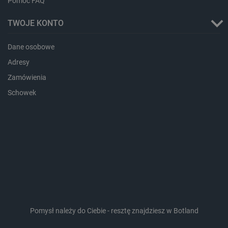
Pomoc FAQ
TWOJE KONTO
Dane osobowe
_lb_ccc
.botland.com.pl
Adresy
Zamówienia
Schowek
critData
botland.com.pl
Pomysł należy do Ciebie - resztę znajdziesz w Botland