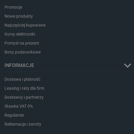
Promocje
PHPSESSID
PHP.net
botland.com.pl
Nowe produkty
Najczęściej kupowane
Kursy elektroniki
Pomysł na prezent
Bony podarunkowe
INFORMACJE
Dostawa i płatność
Leasing i raty dla firm
Dostawcy i partnerzy
Stawka VAT 0%
Regulamin
Reklamacje i zwroty
_smvs
.botland.com.pl