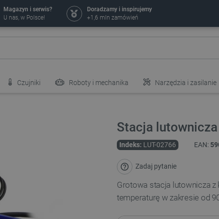
Magazyn i serwis?
Doradzamy i inspirujemy
U nas, w Polsce!
+1,6 mln zamówień
Czujniki
Roboty i mechanika
Narzędzia i zasilanie
Stacja lutownicz
Indeks:
LUT-02766
EAN:
59
Zadaj pytanie
Grotowa stacja lutownicza z
temperaturę w zakresie od 90