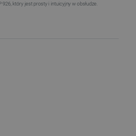
6, który jest prosty i intuicyjny w obsłudze.
ownika i zarządzanie kontem.
any do działania sklepu
p.
ny do celów bilansowania
ia, że żądania stron
ne do tego samego serwera
a, zwiększając wydajność
ytkownika.
ny do przechowywania zgody
ności dla ich interakcji z
otyczące zgody
ityki i ustawienia
e ich preferencje zostaną
sesjach.
różniania ludzi i botów. Jest
ernetowej, ponieważ
ch raportów na temat