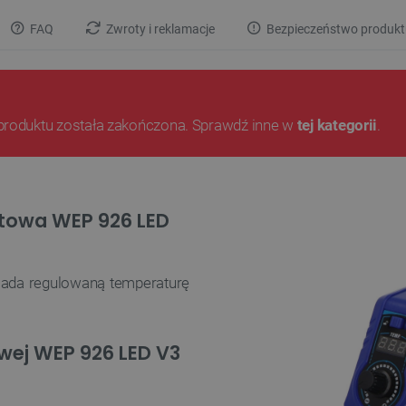
FAQ
Zwroty i reklamacje
Bezpieczeństwo produkt
produktu została zakończona. Sprawdź inne w
tej kategorii
.
otowa WEP 926 LED
iada regulowaną temperaturę
owej WEP 926 LED V3