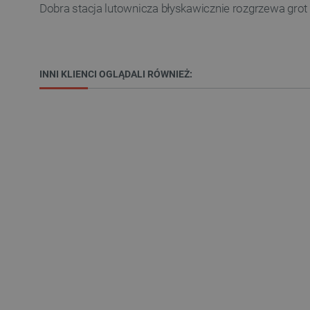
Dobra stacja lutownicza błyskawicznie rozgrzewa grot 
Niezbędne pliki cookie umożl
INNI KLIENCI OGLĄDALI RÓWNIEŻ:
Bez niezbędnych plików cooki
Nazwa
PrestaShop-[abcdef0123456
_lb
VISITOR_PRIVACY_METAD
Polityce prywa
__cf_bm