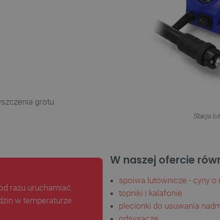
yszczenia grotu
Stacja l
W naszej ofercie rów
spoiwa lutownicze - cyny o
 od razu uruchamiać.
topniki i kalafonie
dzin w temperaturze
plecionki do usuwania nadm
odsysacze