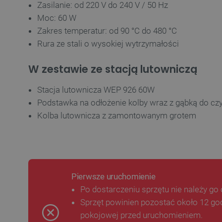
Zasilanie: od 220 V do 240 V / 50 Hz
Moc: 60 W
Zakres temperatur: od 90 °C do 480 °C
Rura ze stali o wysokiej wytrzymałości
W zestawie ze stacją lutowniczą
Stacja lutownicza WEP 926 60W
Podstawka na odłożenie kolby wraz z gąbką do cz
Kolba lutownicza z zamontowanym grotem
Pierwsze uruchomienie
Po dostarczeniu sprzętu nie należy go
Sprzęt powinien pozostać około 12 go
pokojowej przed uruchomieniem.