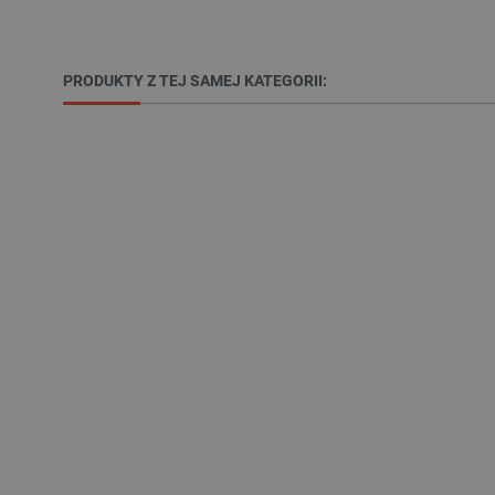
__cf_bm
PRODUKTY Z TEJ SAMEJ KATEGORII:
PHPSESSID
_smvs
LaSID
__cf_bm
isListDisplay