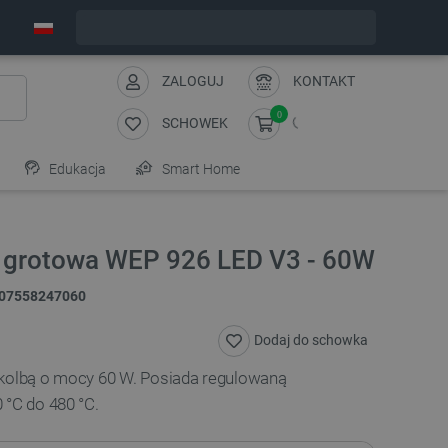
Wyślemy w poniedziałek
ZALOGUJ
KONTAKT
0
SCHOWEK
Edukacja
Smart Home
a grotowa WEP 926 LED V3 - 60W
07558247060
Dodaj do schowka
 kolbą o mocy 60 W. Posiada regulowaną
 °C do 480 °C.