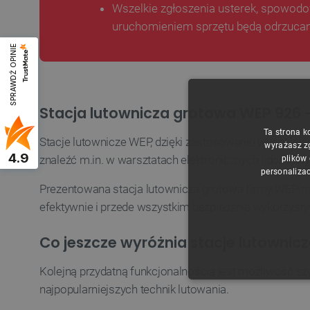
Wszelkie zgłoszenia usterek, spowo
uruchomieniem sprzętu będą odrzucan
SPRAWDŹ OPINIE
Stacja lutownicza grotowa WEP 926
Ta strona k
Stacje lutownicze WEP, dzięki zastosowaniu wysokiej 
wyrażasz z
4.9
znaleźć m.in. w warsztatach elektronicznych i domow
plików
personalizac
Prezentowana stacja lutownicza grotowa firmy WEP m
efektywnie i przede wszystkim bezpiecznie wykorzyst
Co jeszcze wyróżnia stacje lutownic
Kolejną przydatną funkcjonalnością jest możliwość 
NIE
najpopularniejszych technik lutowania.