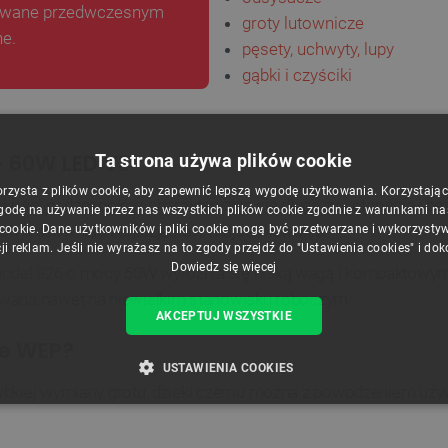
dowane przedwczesnym
groty lutownicze
e.
pęsety,
uchwyty, lupy
gąbki i czyściki
 - 60W
LED V3
Ta strona używa plików cookie
orzysta z plików cookie, aby zapewnić lepszą wygodę użytkowania. Korzystając z
jakości podzespołów, charakteryzują się długą żywotnością i 
godę na używanie przez nas wszystkich plików cookie zgodnie z warunkami nasz
ych pracowniach entuzjastów majsterkowania.
 cookie. Dane użytkowników i pliki cookie mogą być przetwarzane i wykorzysty
ji reklam. Jeśli nie wyrażasz na to zgody przejdź do "Ustawienia cookies" i do
Dowiedz się więcej
odel 926 o mocy 60W wyróżnia się niską wagą i kompaktowymi
ywana nawet na niewielkim stanowisku roboczym.
AKCEPTUJ WSZYSTKIE
ze WEP?
USTAWIENIA COOKIES
szybkiej wymiany grotu, dzięki czemu można z powodzeniem uż
ZBĘDNE
WYDAJNOŚĆ
TARGETOWANIE
FUNKCJ