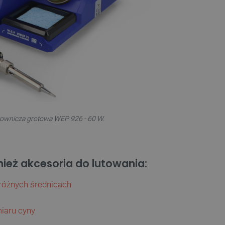
utownicza grotowa WEP 926 - 60 W.
nież akcesoria do lutowania:
 różnych średnicach
iaru cyny