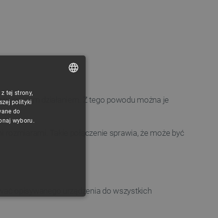
 tej strony,
POLISH
bezawaryjnym działaniem. Z tego powodu można je
ej polityki
CZECH
wane do
konaj wyboru.
ENGLISH
 rozmiarami. Takie połączenie sprawia, że może być
GERMAN
ywać opisywanego urządzenia do wszystkich
ONALNOŚĆ