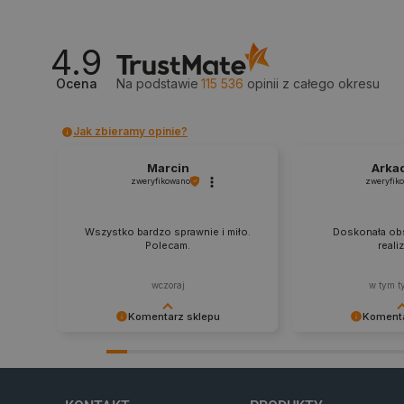
_lb_ccc
4.9
critData
Ocena
Na podstawie
115 536
opinii
z całego okresu
Jak zbieramy opinie?
CookieScriptConsent
Marcin
Arka
zweryfikowano
zweryfik
LaVisitorId_Ym90bGFuZC5
Wszystko bardzo sprawnie i miło.
Doskonała obs
Polecam.
reali
critCartData
wczoraj
w tym t
Komentarz sklepu
Komenta
critAccountId
Dziękujemy za najwyższą ocenę.
Zadowolenie klient
Cieszymy się, że nasz sprzęt trafił w
najlepsza nagroda
dobre ręce. Polecamy się na
zapraszamy na kol
przyszłość.
Storage declaration