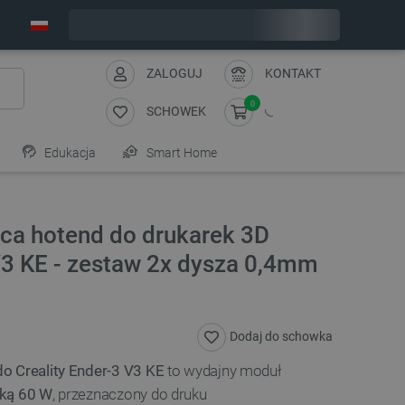
Zamów w ciągu:
9
:
14
:
04
, a wyślemy dziś!
ZALOGUJ
KONTAKT
0
SCHOWEK
Edukacja
Smart Home
ca hotend do drukarek 3D
V3 KE - zestaw 2x dysza 0,4mm
Dodaj do schowka
do Creality Ender-3 V3 KE
to wydajny moduł
łką 60 W
, przeznaczony do druku