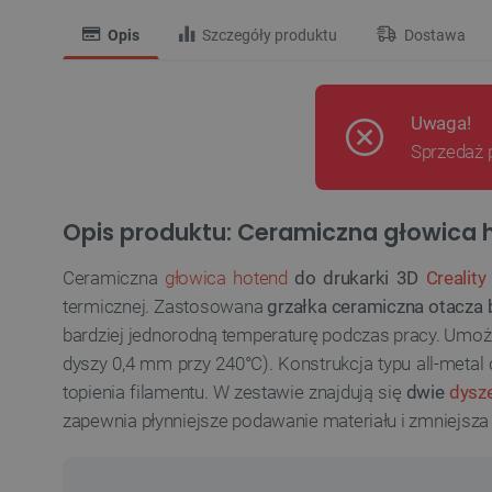
Opis
Szczegóły produktu
Dostawa
Uwaga!
Sprzedaż 
Opis produktu: Ceramiczna głowica h
Ceramiczna
głowica hotend
do drukarki 3D
Crealit
termicznej. Zastosowana
grzałka ceramiczna otacza 
bardziej jednorodną temperaturę podczas pracy. Umoż
dyszy 0,4 mm przy 240°C). Konstrukcja typu all-metal
topienia filamentu. W zestawie znajdują się
dwie
dysz
zapewnia płynniejsze podawanie materiału i zmniejsza