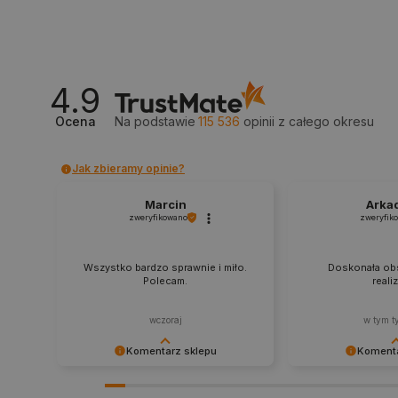
_smvs
LaSID
4.9
__cf_bm
Ocena
Na podstawie
115 536
opinii
z całego okresu
Jak zbieramy opinie?
isListDisplay
Marcin
Arka
zweryfikowano
zweryfik
_lb_ccc
Wszystko bardzo sprawnie i miło.
Doskonała obs
Polecam.
reali
critData
wczoraj
w tym t
Komentarz sklepu
Komenta
CookieScriptConsent
Dziękujemy za najwyższą ocenę.
Zadowolenie klient
Cieszymy się, że nasz sprzęt trafił w
najlepsza nagroda