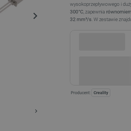
wysokoprzepływowego i duży
300°C
, zapewnia
równomiern
32 mm³/s
. W zestawie znajd
Sprawdź opcje płatności i finan
Producent:
Creality