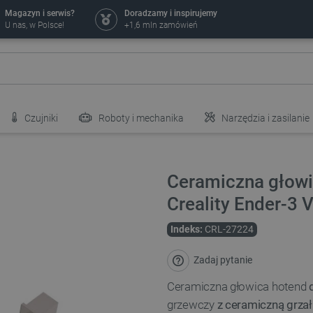
Magazyn i serwis?
Doradzamy i inspirujemy
U nas, w Polsce!
+1,6 mln zamówień
Czujniki
Roboty i mechanika
Narzędzia i zasilanie
Ceramiczna głowi
Creality Ender-3 
Indeks:
CRL-27224
Zadaj pytanie
Ceramiczna głowica hotend
grzewczy
z ceramiczną grza