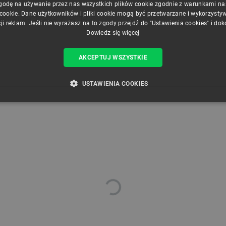
godę na używanie przez nas wszystkich plików cookie zgodnie z warunkami nasz
 cookie. Dane użytkowników i pliki cookie mogą być przetwarzane i wykorzysty
PC, PLA-CF, PA-CF, PET-CF
ji reklam. Jeśli nie wyrażasz na to zgody przejdź do "Ustawienia cookies" i do
Dowiedz się więcej
AKCEPTUJ WSZYSTKIE
USTAWIENIA COOKIES
ZBĘDNE
WYDAJNOŚĆ
TARGETOWANIE
FUNKCJ
Niezbędne
Wydajność
Targetowanie
Funkcjonalność
iwiają korzystanie z podstawowych funkcji strony internetowej, takich jak logowanie użytk
e nie można prawidłowo korzystać ze strony internetowej.
Provider /
Okres
Opis
Domena
przechowywania
789]{32}
.botland.com.pl
Sesja
Ten plik cookie jest wymag
opartego o silnik PrestaSho