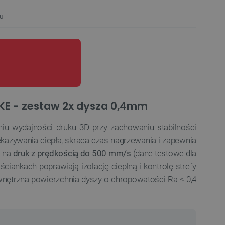
u
 KE - zestaw 2x dysza 0,4mm
iu wydajności druku 3D przy zachowaniu stabilności
kazywania ciepła, skraca czas nagrzewania i zapewnia
a na
druk z prędkością do 500 mm/s
(dane testowe dla
ściankach poprawiają izolację cieplną i kontrolę strefy
nętrzna powierzchnia dyszy o chropowatości Ra ≤ 0,4