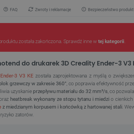
FAQ
Zwroty i reklamacje
Bezpieczeństwo produkt
produktu została zakończona. Sprawdź inne w
tej kategorii
.
otend do drukarek 3D Creality Ender-3 V3
y Ender-3 V3 KE
została zaprojektowana z myślą o zwiększen
blok grzewczy w zakresie 360°
, co poprawia efektywność prze
liwia uzyskanie
przepływu materiału do 32 mm³/s
, co pozwal
 oraz
heatbreak wykonany ze stopu tytanu i miedzi
o cienkich 
e
z miedzianym korpusem i końcówką z hartowanej stali
. Wew
 ryzyko zatorów.