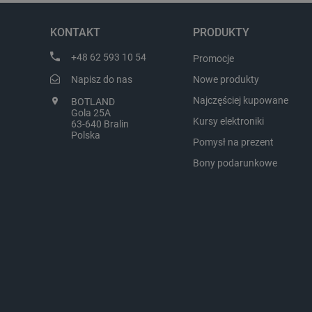
dobre ręce. Polecamy się na
zapraszamy na kol
przyszłość.
LaVisitorId_Ym90bGFuZC5
KONTAKT
PRODUKTY
+48 62 593 10 54
critCartData
Promocje
Napisz do nas
Nowe produkty
Najczęściej kupowane
BOTLAND
critAccountId
Gola 25A
Kursy elektroniki
63-640 Bralin
Polska
Pomysł na prezent
Bony podarunkowe
Storage declaration
Nazwa
_uetvid_exp
dlapi_ucp
_cltk
smforms
_smvc