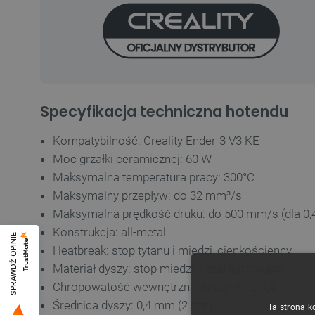
Specyfikacja techniczna hotendu
Kompatybilność: Creality Ender-3 V3 KE
Moc grzałki ceramicznej: 60 W
Maksymalna temperatura pracy: 300°C
Maksymalny przepływ: do 32 mm³/s
Maksymalna prędkość druku: do 500 mm/s (dla 0,
Konstrukcja: all-metal
SPRAWDŹ OPINIE
Heatbreak: stop tytanu i miedzi, cienkościenny
Materiał dyszy: stop miedzi + stal hartowana
Chropowatość wewnętrzna dyszy: Ra ≤ 0,4
Średnica dyszy: 0,4 mm (2 szt.)
Ta strona k