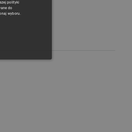
ej polityki
CZECH
wane do
konaj wyboru.
ENGLISH
GERMAN
ONALNOŚĆ
ownika i zarządzanie kontem.
any do działania sklepu
p.