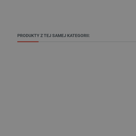
_lb
VISITOR_PRIVACY_METAD
PRODUKTY Z TEJ SAMEJ KATEGORII:
Polityce prywa
__cf_bm
__cf_bm
PHPSESSID