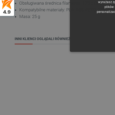
wyrażasz z
Obsługiwana średnica filamentu: 1,75 ± 0,05 mm
plików
Kompatybilne materiały: PLA, ABS, PETG, TPU, PP, 
4.9
personalizac
Masa: 25 g
INNI KLIENCI OGLĄDALI RÓWNIEŻ:
NIE
Niezbędne pliki cookie umożl
Bez niezbędnych plików cooki
Nazwa
PrestaShop-[abcdef0123456