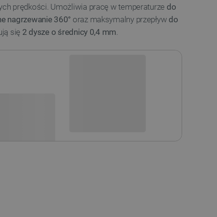
ch prędkości. Umożliwia pracę w temperaturze
do
e nagrzewanie 360°
oraz maksymalny przepływ
do
ują się
2 dysze o średnicy 0,4 mm
.
Niedostępny
i
Produkt wycofany
sowania: