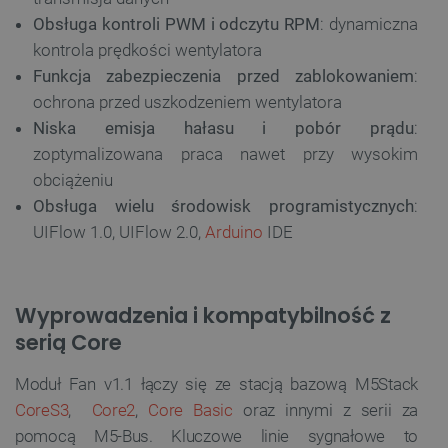
Obsługa kontroli PWM i odczytu RPM
: dynamiczna
kontrola prędkości wentylatora
Funkcja zabezpieczenia przed zablokowaniem
:
ochrona przed uszkodzeniem wentylatora
Niska emisja hałasu i pobór prądu
:
zoptymalizowana praca nawet przy wysokim
obciążeniu
Obsługa wielu środowisk programistycznych
:
UIFlow 1.0, UIFlow 2.0,
Arduino
IDE
Wyprowadzenia i kompatybilność z
serią Core
Moduł Fan v1.1 łączy się ze stacją bazową M5Stack
CoreS3
,
Core2
,
Core Basic
oraz innymi z serii za
pomocą M5-Bus. Kluczowe linie sygnałowe to