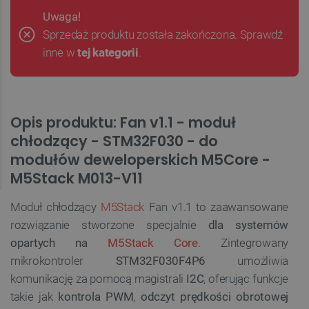
Uwaga!
Sprzedaż produktu została zakończona. Sprawdź
inne w
tej kategorii
.
Opis produktu: Fan v1.1 - moduł
chłodzący - STM32F030 - do
modułów deweloperskich M5Core -
M5Stack M013-V11
Moduł chłodzący
M5Stack
Fan v1.1 to zaawansowane
rozwiązanie stworzone specjalnie
dla systemów
opartych na
M5Stack Core
. Zintegrowany
mikrokontroler
STM32F030F4P6
umożliwia
komunikację za pomocą magistrali
I2C
, oferując funkcje
takie jak
kontrola PWM
,
odczyt prędkości obrotowej