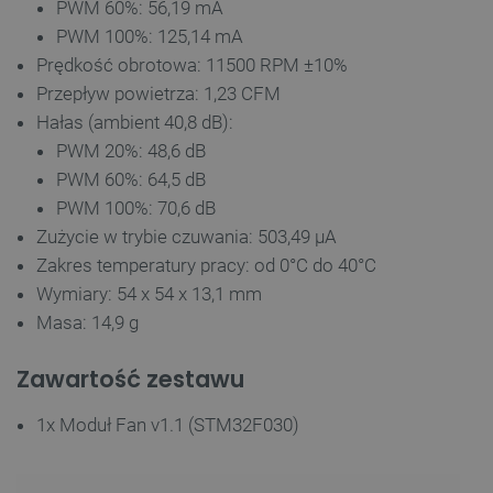
PWM 60%: 56,19 mA
PWM 100%: 125,14 mA
Prędkość obrotowa: 11500 RPM ±10%
Przepływ powietrza: 1,23 CFM
Hałas (ambient 40,8 dB):
PWM 20%: 48,6 dB
PWM 60%: 64,5 dB
__cf_bm
Cloudflare Inc.
PWM 100%: 70,6 dB
.inpost.pl
Zużycie w trybie czuwania: 503,49 µA
Zakres temperatury pracy: od 0°C do 40°C
Wymiary: 54 x 54 x 13,1 mm
Masa: 14,9 g
Zawartość zestawu
1x Moduł Fan v1.1 (STM32F030)
__cf_bm
Cloudflare Inc.
.webshopapp.com