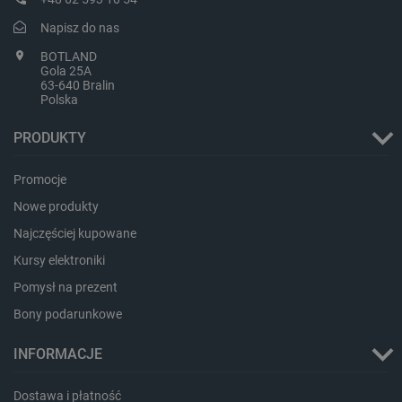
Napisz do nas
BOTLAND
Gola 25A
63-640 Bralin
Polska
PRODUKTY
Storage declaration
Promocje
Storage
Nazwa
Opis
Nowe produkty
type
Najczęściej kupowane
_uetvid_exp
Pamięć
lokalna
Kursy elektroniki
dlapi_ucp
Pamięć
lokalna
Pomysł na prezent
_cltk
Pamięć
Bony podarunkowe
sesji
smforms
Pamięć
INFORMACJE
lokalna
_smvc
Pamięć
Dostawa i płatność
lokalna