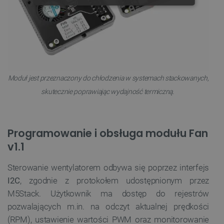
NIEZBĘDNE
WYDAJNOŚĆ
TARGETOWANIE
FUNKCJONALNOŚĆ
Moduł jest przeznaczony do chłodzenia w systemach stackowanych,
skutecznie poprawiając wydajność termiczną.
Niezbędne
Wydajność
Targetowanie
Funkcjonalność
Programowanie i obsługa modułu Fan
Niezbędne pliki cookie umożliwiają korzystanie z
v1.1
podstawowych funkcji strony internetowej, takich
jak logowanie użytkownika i zarządzanie kontem.
Bez niezbędnych plików cookie nie można
Sterowanie wentylatorem odbywa się poprzez interfejs
prawidłowo korzystać ze strony internetowej.
I2C
, zgodnie z protokołem udostępnionym przez
Provider /
Nazwa
Domena
M5Stack. Użytkownik ma dostęp do rejestrów
pozwalających m.in. na odczyt aktualnej prędkości
PrestaShop-[abcdef0123456789]{32}
.botland.com.pl
(RPM), ustawienie wartości PWM oraz monitorowanie