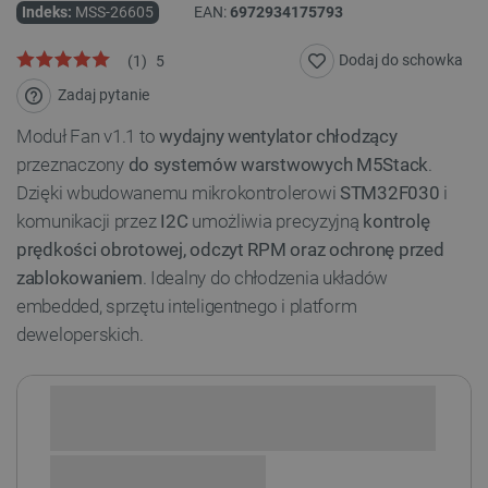
Indeks:
MSS-26605
EAN:
6972934175793
Dodaj do schowka
(
1
)
5
Zadaj pytanie
Moduł Fan v1.1 to
wydajny wentylator chłodzący
przeznaczony
do systemów warstwowych M5Stack
.
Dzięki wbudowanemu mikrokontrolerowi
STM32F030
i
komunikacji przez
I2C
umożliwia precyzyjną
kontrolę
prędkości obrotowej, odczyt RPM oraz ochronę przed
zablokowaniem
. Idealny do chłodzenia układów
embedded, sprzętu inteligentnego i platform
deweloperskich.
Sprawdź opcje płatności i finansowania: