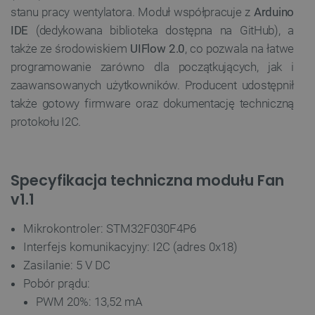
stanu pracy wentylatora. Moduł współpracuje z
Arduino
IDE
(dedykowana biblioteka dostępna na GitHub), a
_lb
.botland.com.pl
także ze środowiskiem
UIFlow 2.0
, co pozwala na łatwe
programowanie zarówno dla początkujących, jak i
zaawansowanych użytkowników. Producent udostępnił
także gotowy firmware oraz dokumentację techniczną
protokołu I2C.
Specyfikacja techniczna modułu Fan
Polityce prywatności Google
v1.1
VISITOR_PRIVACY_METADATA
YouTube
Mikrokontroler: STM32F030F4P6
.youtube.com
Interfejs komunikacyjny: I2C (adres 0x18)
Zasilanie: 5 V DC
Pobór prądu:
PWM 20%: 13,52 mA