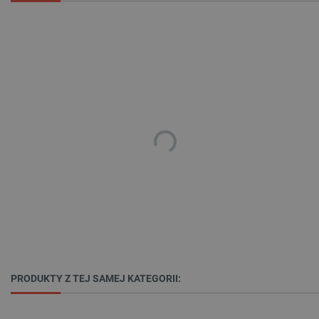
isListDisplay
botland.com.pl
_lb_ccc
.botland.com.pl
PRODUKTY Z TEJ SAMEJ KATEGORII: