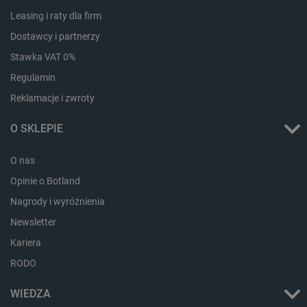
Leasing i raty dla firm
lbx_ac_easystorage
Pamięć
sesji
Dostawcy i partnerzy
dlapi_consent
Pamięć
Stawka VAT 0%
lokalna
Regulamin
_uetvid
Pamięć
lokalna
Reklamacje i zwroty
_smsps
Pamięć
lokalna
O SKLEPIE
lastExternalReferrer
Pamięć
lokalna
O nas
ea_lu_ts
Pamięć
lokalna
Opinie o Botland
ea_gu_ts
Pamięć
Nagrody i wyróżnienia
lokalna
Newsletter
_gcl_ls
Pamięć
lokalna
Kariera
_smps
Pamięć
RODO
lokalna
luigis.env.v2.159265-
Pamięć
WIEDZA
182023
sesji