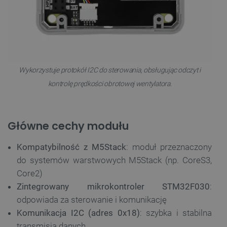
Wykorzystuje protokół
I2C
do sterowania, obsługując
odczyt i
kontrolę prędkości obrotowej wentylatora
.
Główne cechy modułu
Kompatybilność z M5Stack
: moduł przeznaczony
do systemów warstwowych M5Stack (np. CoreS3,
Core2)
Zintegrowany mikrokontroler STM32F030
:
odpowiada za sterowanie i komunikację
Komunikacja I2C (adres 0x18)
: szybka i stabilna
transmisja danych