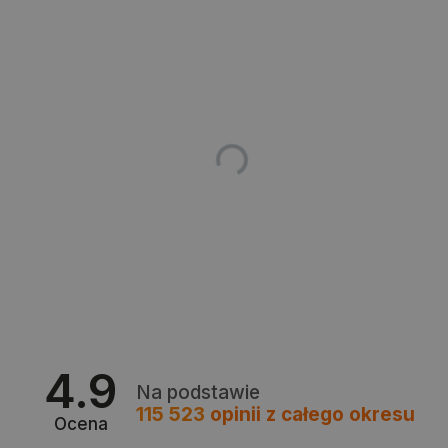
critData
botland.com.pl
CookieScriptConsent
CookieScript
botland.com.pl
4.9
Na podstawie
115 523
opinii
z całego okresu
Ocena