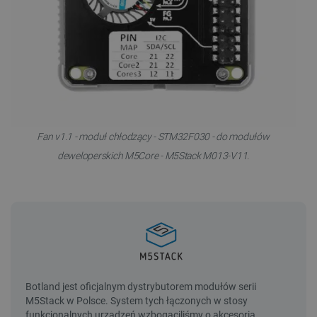
Fan v1.1 - moduł chłodzący - STM32F030 - do modułów
deweloperskich M5Core - M5Stack M013-V11.