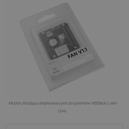
PHPSESSID
PHP.net
botland.com.pl
Moduł chłodzący dedykowany jest do systemów M5Stack z serii
Core.