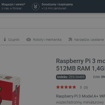
Magazyn i serwis?
Doradzamy i inspirujemy
U nas, w Polsce!
+1,6 mln zamówień
Czujniki
Roboty i mechanika
Narzędzia i zasilanie
Raspberry Pi 3 mo
512MB RAM 1,4GHz
Indeks:
ZES-26405
EAN:
59
5
(
3
)
Raspberry Pi 3 Model A+ Wi
wszechstronny, miniaturowy 