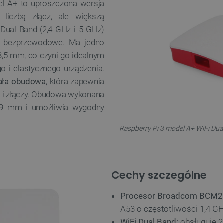
del A+ to uproszczona wersja
 liczbą złącz, ale większą
 Dual Band (2,4 GHz i 5 GHz)
ia bezprzewodowe. Ma jedno
3,5 mm, co czyni go idealnym
 i elastycznego urządzenia.
iała obudowa
, która zapewnia
w i złączy. Obudowa wykonana
19 mm i umożliwia wygodny
Raspberry Pi 3 model A+ WiFi Du
Cechy szczególne
Procesor Broadcom BCM2
A53 o częstotliwości 1,4 G
WiFi Dual Band:
obsługuje 2