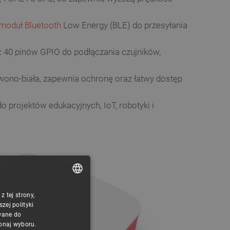
moduł Bluetooth
Low Energy (BLE) do przesyłania
:
40 pinów GPIO do podłączania czujników,
ono-biała, zapewnia ochronę oraz łatwy dostęp
o projektów edukacyjnych, IoT, robotyki i
 tej strony,
POLISH
ej polityki
CZECH
wane do
konaj wyboru.
ENGLISH