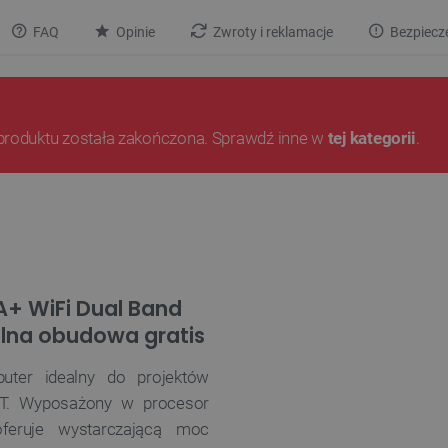
FAQ
Opinie
Zwroty i reklamacje
Bezpiecz
produktu została zakończona. Sprawdź inne w
tej kategorii
.
A+ WiFi Dual Band
alna obudowa gratis
ter idealny do projektów
IoT. Wyposażony w procesor
eruje wystarczającą moc