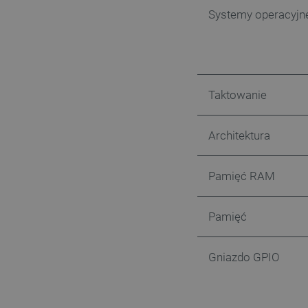
LaSID
Systemy operacyjn
__cf_bm
isListDisplay
Taktowanie
_lb_ccc
Architektura
Pamięć RAM
critData
Pamięć
CookieScriptConsent
Gniazdo GPIO
LaVisitorId_Ym90bGFuZC5