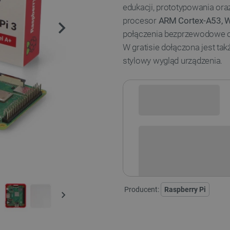
edukacji, prototypowania or
procesor
ARM Cortex-A53, Wi
połączenia bezprzewodowe o
W gratisie dołączona jest ta
stylowy wygląd urządzenia.
Sprawdź opcje płatności i finan
Producent:
Raspberry Pi