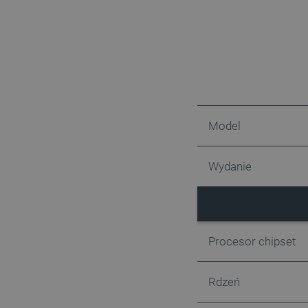
VISITOR_PRIVACY_METAD
Polityce prywa
__cf_bm
Model
__cf_bm
Wydanie
PHPSESSID
Procesor chipset
Rdzeń
_smvs