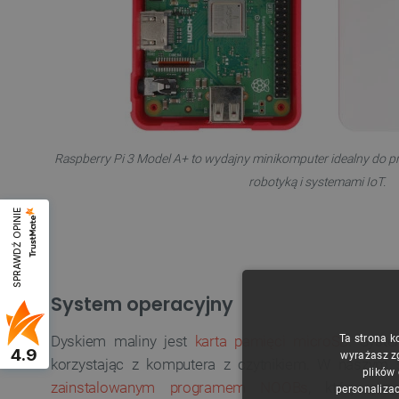
Raspberry Pi 3 Model A+ to wydajny minikomputer idealny do pr
robotyką i systemami IoT.
SPRAWDŹ OPINIE
System operacyjny
Dyskiem maliny jest
karta pamięci microSD
Ta strona k
. Syst
4.9
wyrażasz z
korzystając z komputera z czytnikiem. W naszym 
plików
zainstalowanym programem NOOBs
, który prz
personalizac