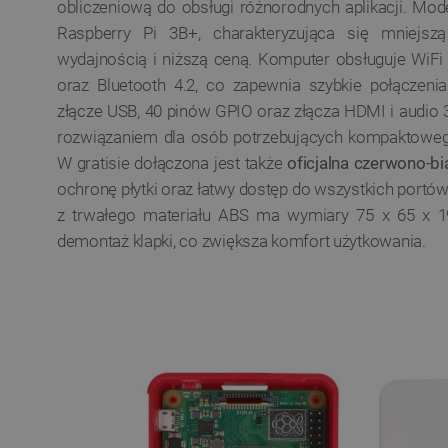
obliczeniową do obsługi różnorodnych aplikacji. Mo
Raspberry Pi 3B+, charakteryzująca się mniejszą
wydajnością i niższą ceną. Komputer obsługuje WiFi
oraz Bluetooth 4.2, co zapewnia szybkie połączen
złącze USB, 40 pinów GPIO oraz złącza HDMI i audio 
rozwiązaniem dla osób potrzebujących kompaktowego
W gratisie dołączona jest także
oficjalna czerwono-b
ochronę płytki oraz łatwy dostęp do wszystkich portó
z trwałego materiału ABS ma wymiary 75 x 65 x 
demontaż klapki, co zwiększa komfort użytkowania.