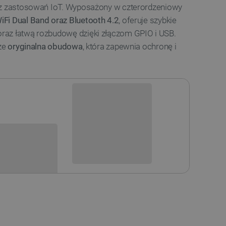
az zastosowań IoT. Wyposażony w czterordzeniowy
Fi Dual Band oraz Bluetooth 4.2
, oferuje szybkie
raz łatwą rozbudowę dzięki złączom GPIO i USB.
kże
oryginalna obudowa
, która zapewnia ochronę i
Niedostępny
i
Produkt wycofany
sowania: