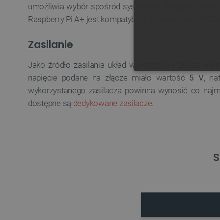
umożliwia wybór spośród systemów: Raspbian, Open
Raspberry Pi A+ jest kompatybilne z systemem NOOBs 
Zasilanie
Jako źródło zasilania układ wykorzystuje złącze
mic
NIE
napięcie podane na złącze miało wartość
5 V
, n
wykorzystanego zasilacza powinna wynosić co naj
dostępne są
dedykowane zasilacze
.
Niezbędne pliki cookie umożl
Bez niezbędnych plików cooki
S
Nazwa
PrestaShop-[abcdef0123456
_lb