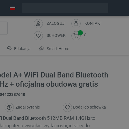
Wyślemy w poniedziałek
ZALOGUJ
KONTAKT
0
SCHOWEK
Edukacja
Smart Home
del A+ WiFi Dual Band Bluetooth
 + oficjalna obudowa gratis
04422387648
Zadaj pytanie
Dodaj do schowka
Fi Dual Band Bluetooth 512MB RAM 1,4GHz
to
komputer o wysokiej wydajności, idealny do