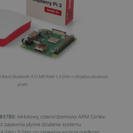
al Band Bluetooth 512 MB RAM 1,4 GHz + oficjalna obudowa
gratis.
837B0:
64-bitowy, czterordzeniowy ARM Cortex-
Hz zapewnia płynne działanie systemu
,4 GHz i 5 GHz, co zapewnia wyższą prędkość