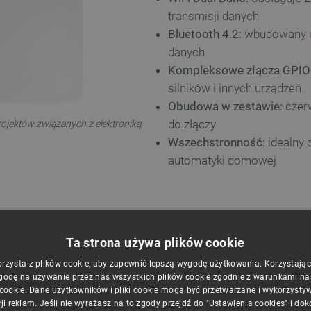
transmisji danych
Bluetooth 4.2:
wbudowany
danych
Kompleksowe złącza GPIO
silników i innych urządzeń
Obudowa w zestawie:
czerw
do złączy
ojektów związanych z elektroniką,
Wszechstronność:
idealny d
automatyki domowej
Ta strona używa plików cookie
orzysta z plików cookie, aby zapewnić lepszą wygodę użytkowania. Korzystając z
em operacyjny można wgrać
godę na używanie przez nas wszystkich plików cookie zgodnie z warunkami nasz
sklepie dostępne są
karty z
 cookie. Dane użytkowników i pliki cookie mogą być przetwarzane i wykorzysty
y pierwszym uruchomieniu
ji reklam. Jeśli nie wyrażasz na to zgody przejdź do "Ustawienia cookies" i do