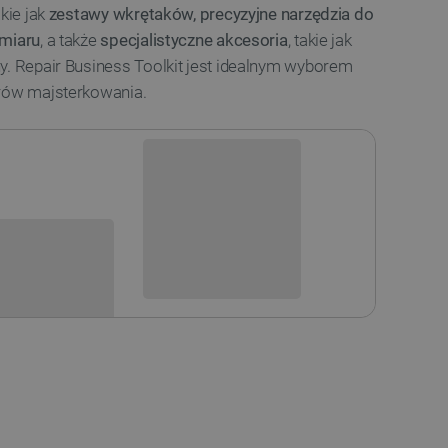
kie jak
zestawy wkrętaków, precyzyjne narzędzia do
omiaru
, a także
specjalistyczne akcesoria
, takie jak
y. Repair Business Toolkit jest idealnym wyborem
orów majsterkowania.
Niedostępny
i
Produkt wycofany
sowania: