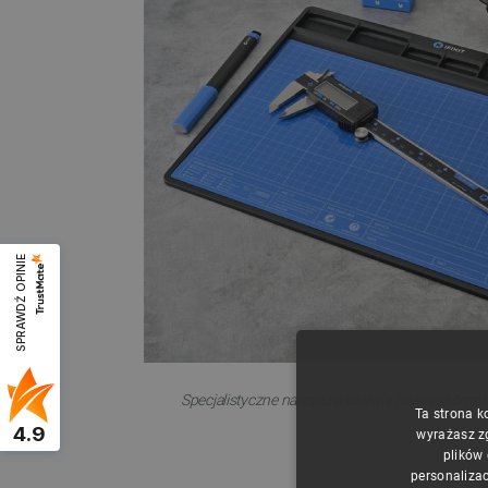
SPRAWDŹ OPINIE
Specjalistyczne narzędzia ułatwią nawet skomp
Ta strona k
4.9
wyrażasz z
plików
personalizac