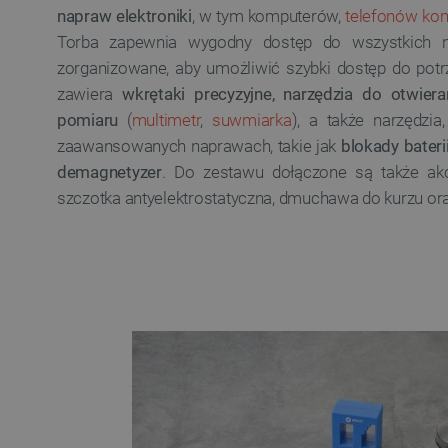
napraw elektroniki
, w tym komputerów,
telefonów ko
Torba zapewnia wygodny dostęp do wszystkich na
zorganizowane, aby umożliwić szybki dostęp do pot
zawiera
wkrętaki precyzyjne, narzędzia do otwier
pomiaru
(
multimetr
,
suwmiarka
), a także narzędzia
zaawansowanych naprawach, takie jak
blokady bater
demagnetyzer
. Do zestawu dołączone są także akc
szczotka antyelektrostatyczna, dmuchawa do kurzu oraz