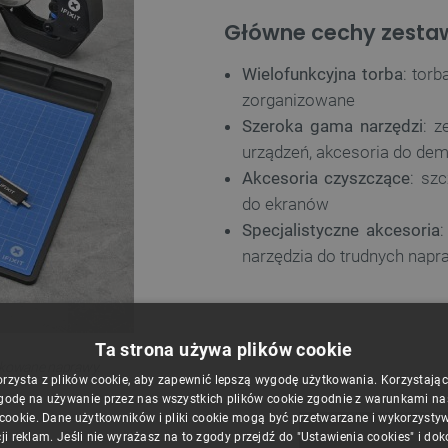
Główne cechy zesta
Wielofunkcyjna torba
: tor
zorganizowane
Szeroka gama narzędzi
: z
urządzeń, akcesoria do de
Akcesoria czyszczące
: szc
do ekranów
Specjalistyczne akcesoria
:
narzędzia do trudnych napr
Ta strona używa plików cookie
likowane naprawy.
orzysta z plików cookie, aby zapewnić lepszą wygodę użytkowania. Korzystając z
godę na używanie przez nas wszystkich plików cookie zgodnie z warunkami nasz
 cookie. Dane użytkowników i pliki cookie mogą być przetwarzane i wykorzysty
ji reklam. Jeśli nie wyrażasz na to zgody przejdź do "Ustawienia cookies" i do