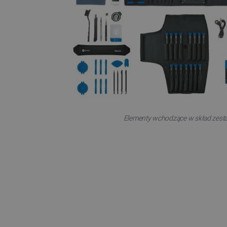
LaSID
__cf_bm
isListDisplay
_lb_ccc
Elementy wchodzące w skład zest
critData
CookieScriptConsent
LaVisitorId_Ym90bGFuZC5