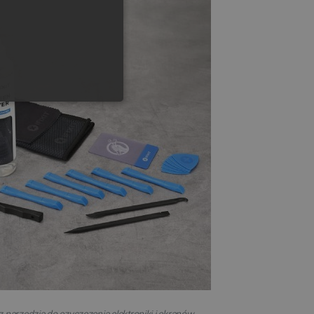
GERMAN
ONALNOŚĆ
ownika i zarządzanie kontem.
any do działania sklepu
p.
ny do celów bilansowania
ia, że żądania stron
ne do tego samego serwera