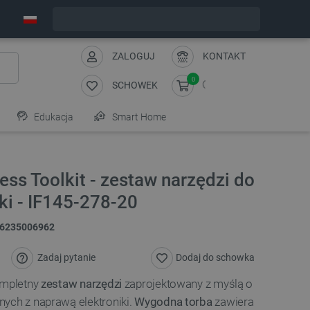
Zamów w ciągu:
6
:
02
:
52
, a wyślemy dziś!
ZALOGUJ
KONTAKT
0
SCHOWEK
Edukacja
Smart Home
ness Toolkit - zestaw narzędzi do
ki - IF145-278-20
6235006962
Zadaj pytanie
Dodaj do schowka
ompletny
zestaw narzędzi
zaprojektowany z myślą o
nych z naprawą elektroniki.
Wygodna torba
zawiera