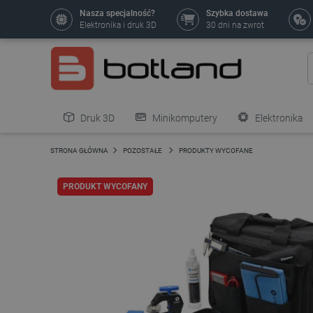
Nasza specjalność?
Szybka dostawa
Elektronika i druk 3D
30 dni na zwrot
Druk 3D
Minikomputery
Elektronika
Pozostałe
STRONA GŁÓWNA
POZOSTAŁE
PRODUKTY WYCOFANE
PRODUKT WYCOFANY