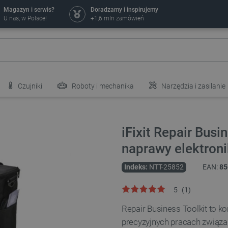
Magazyn i serwis?
Doradzamy i inspirujemy
U nas, w Polsce!
+1,6 mln zamówień
Czujniki
Roboty i mechanika
Narzędzia i zasilanie
iFixit Repair Busi
naprawy elektroni
Indeks:
NTT-25852
EAN:
85
5
(
1
)
Repair Business Toolkit to k
precyzyjnych pracach związa