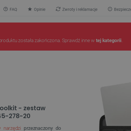
FAQ
Opinie
Zwroty i reklamacje
Bezpiecz
produktu została zakończona. Sprawdź inne w
tej kategorii
.
Toolkit - zestaw
145-278-20
 narzędzi
przeznaczony do