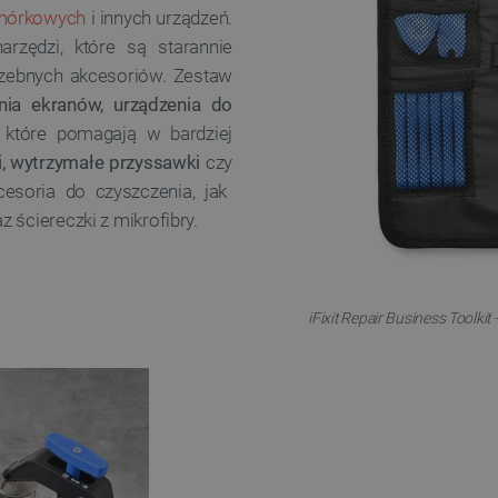
mórkowych
i innych urządzeń.
rzędzi, które są starannie
rzebnych akcesoriów. Zestaw
ania ekranów, urządzenia do
, które pomagają w bardziej
ii, wytrzymałe przyssawki
czy
esoria do czyszczenia, jak
 ściereczki z mikrofibry.
iFixit Repair Business Toolkit