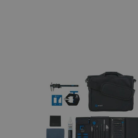
VISITOR_PRIVACY_METAD
Polityce prywa
__cf_bm
__cf_bm
PHPSESSID
_smvs