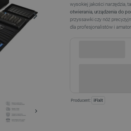
wysokiej jakości narzędzia, ta
otwierania, urządzenia do p
przyssawki czy nóż precyzyjn
dla profesjonalistów i amat
Sprawdź opcje płatności i finan
Producent:
iFixit