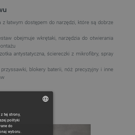
wu
ba z łatwym dostępem do narzędzi, które są dobrze
estaw obejmuje wkrętaki, narzędzia do otwierania
montażu
zotka antystatyczna, ściereczki z mikrofibry, spray
 przyssawki, blokery baterii, nóż precyzyjny i inne
aw
 tej strony,
POLISH
ej polityki
CZECH
wane do
konaj wyboru.
ENGLISH