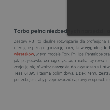
Torba pełna niezbędnych narzędzi i 
NIE
Zestaw RBT to idealne rozwiązanie dla profesjonalist
oferujące pełną organizację narzędzi
w wygodnej tor
wkrętaków
, w tym modele Torx, Phillips, Pentalobe ora
jak przyssawki, demagnetyzator, miarka cyfrowa i 
znajdują się również
narzędzia do czyszczenia i otw
Niezbędne pliki cookie umożl
Tesa 61395 i taśma polimidowa. Dzięki temu zest
Bez niezbędnych plików cooki
potrzebujesz, aby przeprowadzić naprawy w sposób szy
Nazwa
PrestaShop-[abcdef0123456
_lb