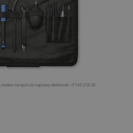
 - zestaw narzędzi do naprawy elektroniki - IF145-278-20.