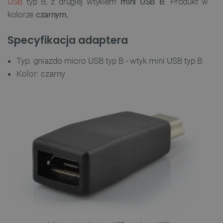
USB
typ B, z drugiej wtykiem
mini USB B
. Produkt w
kolorze
czarnym.
Specyfikacja adaptera
Typ: gniazdo micro USB typ B - wtyk mini USB typ B
Kolor: czarny