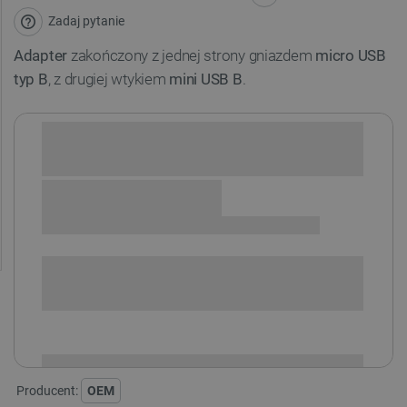
Zadaj pytanie
Adapter
zakończony z jednej strony gniazdem
micro USB
typ B
, z drugiej wtykiem
mini USB B
.
Sprawdź opcje płatności i finansowania:
SPRAWDŹ ILOŚĆ
i
Niedostępny
Produkt wycofany
Producent:
OEM