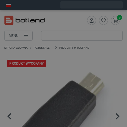
Wyślemy w poniedziałek
0
MENU
STRONA GŁÓWNA
POZOSTAŁE
PRODUKTY WYCOFANE
PRODUKT WYCOFANY