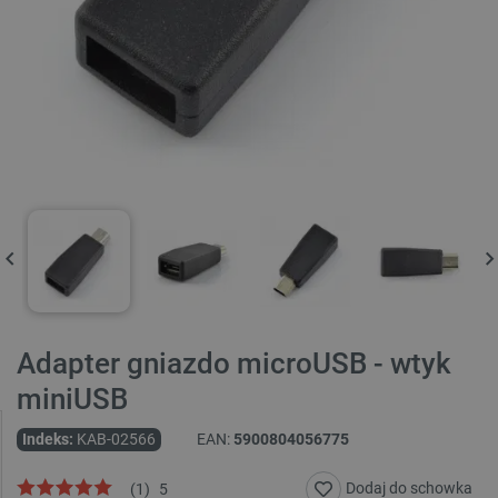
Adapter gniazdo microUSB - wtyk
miniUSB
Indeks:
KAB-02566
EAN:
5900804056775
Dodaj do schowka
(
1
)
5