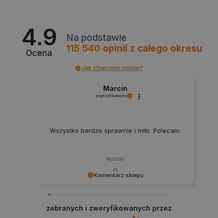
Funkcjonalność
Niezbędne pliki cookie umożliwiają korzystanie z
4.9
podstawowych funkcji strony internetowej, takich
Na podstawie
jak logowanie użytkownika i zarządzanie kontem.
115 540
opinii
z całego okresu
Bez niezbędnych plików cookie nie można
Ocena
prawidłowo korzystać ze strony internetowej.
Jak zbieramy opinie?
Provider /
Nazwa
Domena
Marcin
PrestaShop-[abcdef0123456789]{32}
.botland.com.pl
zweryfikowano
Wszystko bardzo sprawnie i miło. Polecam.
_lb
.botland.com.pl
wczoraj
Komentarz sklepu
Dziękujemy za najwyższą ocenę. Cieszymy się,
że nasz sprzęt trafił w dobre ręce. Polecamy się
zebranych i zweryfikowanych przez
na przyszłość.