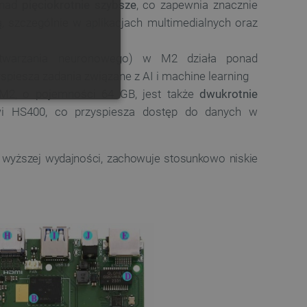
onad
pięciokrotnie szybsze
, co zapewnia znacznie
, szczególnie w aplikacjach multimedialnych oraz
GERMAN
twarzania neuronowego) w M2 działa ponad
yspiesza zadania związane z AI i machine learning
2, o pojemności 64 GB, jest także
dwukrotnie
ONALNOŚĆ
owi HS400, co przyspiesza dostęp do danych w
wyższej wydajności, zachowuje stosunkowo niskie
ownika i zarządzanie kontem.
any do działania sklepu
p.
ny do celów bilansowania
ia, że żądania stron
ne do tego samego serwera