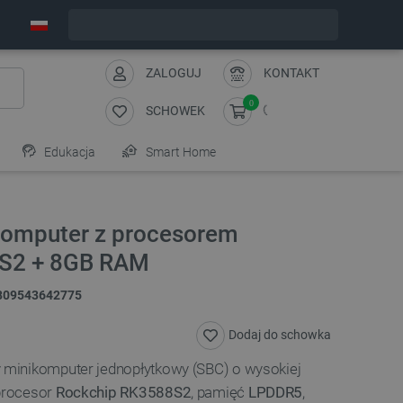
Wyślemy w piątek
ZALOGUJ
KONTAKT
0
SCHOWEK
Edukacja
Smart Home
komputer z procesorem
S2 + 8GB RAM
809543642775
Dodaj do schowka
minikomputer jednopłytkowy (SBC) o wysokiej
procesor
Rockchip RK3588S2
, pamięć
LPDDR5
,