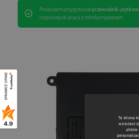
Producent przygotował
przewodnik użytkow
rozpoczęcie pracy z minikomputerem.
SPRAWDŹ OPINIE
Ta strona k
4.9
wyrażasz z
plików
personalizac