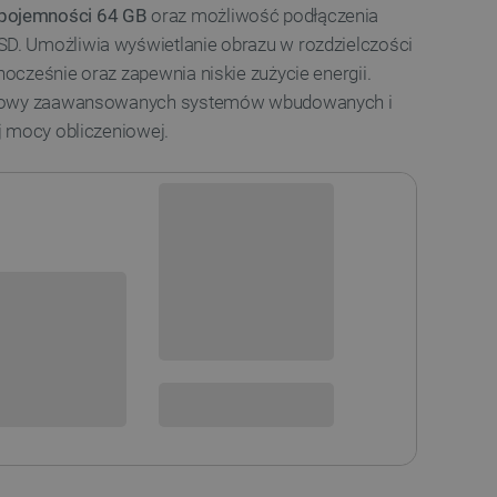
pojemności 64 GB
oraz możliwość podłączenia
. Umożliwia wyświetlanie obrazu w rozdzielczości
cześnie oraz zapewnia niskie zużycie energii.
udowy zaawansowanych systemów wbudowanych i
j mocy obliczeniowej.
Niedostępny
i
Produkt wycofany
sowania:
16 GB