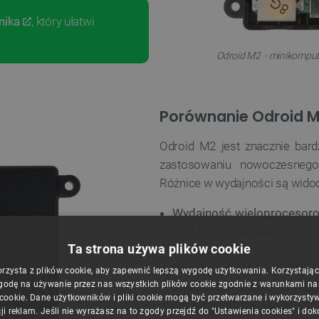
nika
, który ułatwi
Odroid M2 - minikompu
Porównanie Odroid M1
Odroid M2 jest znacznie bard
zastosowaniu nowoczesne
Różnice w wydajności są widoc
Wydajność wieloprocesor
w M1, co przekłada się na sz
Ta strona używa plików cookie
jednocześnie
Pamięć RAM LPDDR5
w
orzysta z plików cookie, aby zapewnić lepszą wygodę użytkowania. Korzystając z
godę na używanie przez nas wszystkich plików cookie zgodnie z warunkami nasz
przepustowość
niż w mode
 cookie. Dane użytkowników i pliki cookie mogą być przetwarzane i wykorzysty
aplikacjach wymagających d
ji reklam. Jeśli nie wyrażasz na to zgody przejdź do "Ustawienia cookies" i do