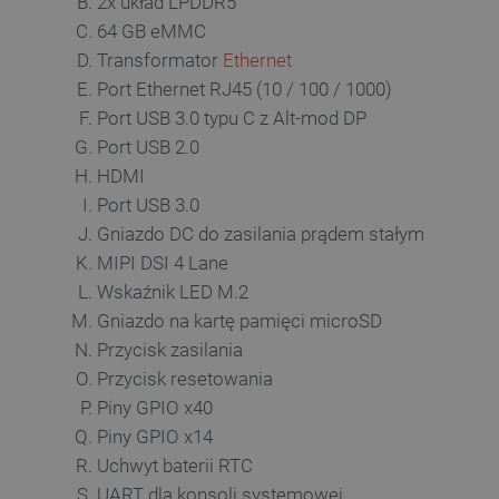
2x układ LPDDR5
64 GB eMMC
Transformator
Ethernet
VISITOR_PRIVACY_METAD
Port Ethernet RJ45 (10 / 100 / 1000)
Polityce prywa
Port USB 3.0 typu C z Alt-mod DP
Port USB 2.0
HDMI
__cf_bm
Port USB 3.0
Gniazdo DC do zasilania prądem stałym
__cf_bm
MIPI DSI 4 Lane
Wskaźnik LED M.2
Gniazdo na kartę pamięci microSD
PHPSESSID
Przycisk zasilania
Przycisk resetowania
Piny GPIO x40
Piny GPIO x14
_smvs
Uchwyt baterii RTC
UART dla konsoli systemowej