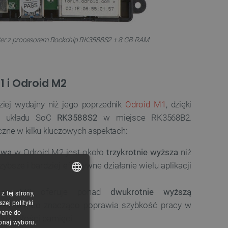
ter z procesorem Rockchip RK3588S2 + 8 GB RAM.
 i Odroid M2
ziej wydajny niż jego poprzednik
Odroid M1
, dzięki
go układu SoC
RK3588S2
w miejsce RK3568B2.
zne w kilku kluczowych aspektach:
owa
w Odroid M2 jest około
trzykrotnie wyższa
niż
ybsze i bardziej efektywne działanie wielu aplikacji
 M2 oferuje ponad
dwukrotnie wyższą
 tej strony,
POLISH
ej polityki
lu M1, co znacząco poprawia szybkość pracy w
CZECH
wane do
użej ilości pamięci
konaj wyboru.
ENGLISH