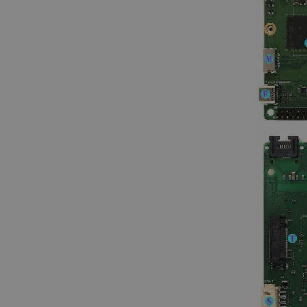
w każdej sesji przeglądani
witryny i doświadczenie uż
ATA
YouTube
5 miesięcy 4
Ten plik cookie jest używa
.youtube.com
tygodnie
użytkownika i wyboru prywat
witryną. Rejestruje dane d
tności Google
odwiedzającego na różne pol
prywatności, zapewniając, ż
uhonorowane w przyszłych 
Cloudflare Inc.
29 minut 41
Ten plik cookie służy do roz
.inpost.pl
sekund
to korzystne dla strony int
umożliwia tworzenie ważny
korzystania z jej witryny in
Cloudflare Inc.
29 minut 53
Ten plik cookie służy do roz
.webshopapp.com
sekundy
to korzystne dla strony int
umożliwia tworzenie ważny
korzystania z jej witryny in
PHP.net
Sesja
Cookie generowane przez ap
botland.com.pl
PHP. Jest to identyfikator 
używany do obsługi zmienny
Zwykle jest to liczba gene
użycia może być specyficzny
przykładem jest utrzymywa
użytkownika między strona
.botland.com.pl
59 minut 55
Ten plik cookie jest używa
sekund
sesji użytkownika przez żąd