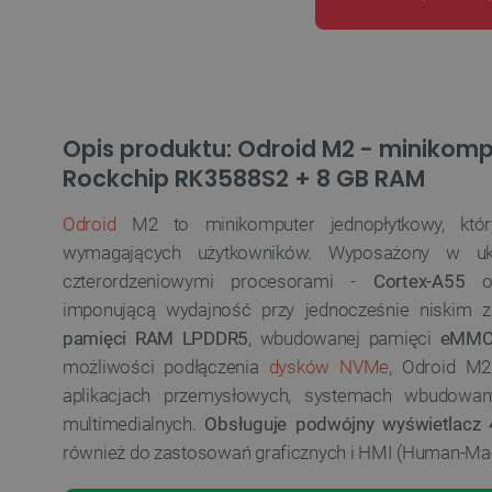
Opis produktu: Odroid M2 - minikom
Rockchip RK3588S2 + 8 GB RAM
Odroid
M2 to minikomputer jednopłytkowy, któ
wymagających użytkowników. Wyposażony w u
czterordzeniowymi procesorami -
Cortex-A55
imponującą wydajność przy jednocześnie niskim zu
pamięci RAM LPDDR5
, wbudowanej pamięci
eMM
możliwości podłączenia
dysków NVMe
, Odroid M2
aplikacjach przemysłowych, systemach wbudowan
multimedialnych.
Obsługuje podwójny wyświetlacz
również do zastosowań graficznych i HMI (Human-Mac