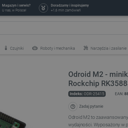
Magazyn i serwis?
Doradzamy i inspirujemy
U nas, w Polsce!
+1,6 mln zamówień
Czujniki
Roboty i mechanika
Narzędzia i zasilanie
Odroid M2 - mini
Rockchip RK3588
Indeks:
ODR-25415
EAN:
8
Zadaj pytanie
Odroid M2 to zaawansowany 
wydajności. Wyposażony w 