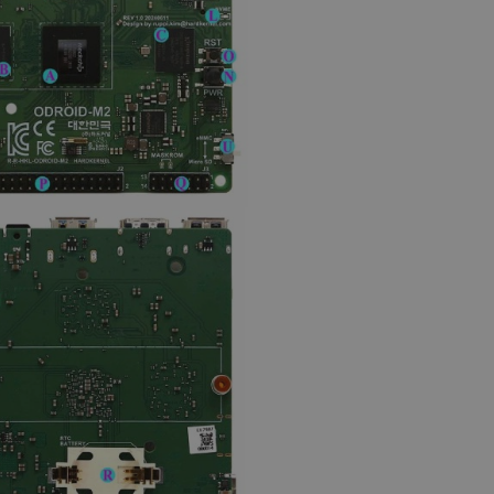
a, zwiększając wydajność
ytkownika.
ny do przechowywania zgody
ności dla ich interakcji z
otyczące zgody
ityki i ustawienia
e ich preferencje zostaną
sesjach.
różniania ludzi i botów. Jest
ernetowej, ponieważ
ch raportów na temat
ternetowej.
różniania ludzi i botów. Jest
ernetowej, ponieważ
ch raportów na temat
ternetowej.
likacje oparte na języku
ogólnego przeznaczenia
ch sesji użytkownika.
rowana losowo, sposób jej
 dla witryny, ale dobrym
nie statusu zalogowanego
mi.
ny do zarządzania stanem
ania stron.