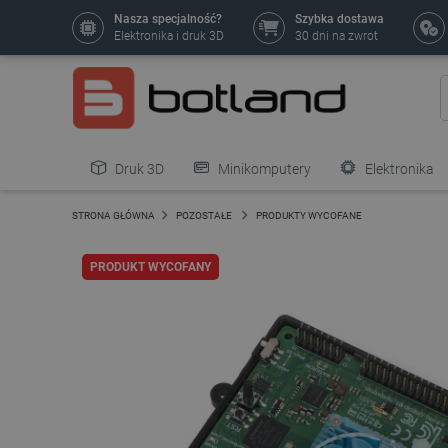
Nasza specjalność?
Szybka dostawa
Elektronika i druk 3D
30 dni na zwrot
Druk 3D
Minikomputery
Elektronika
Pozostałe
STRONA GŁÓWNA
POZOSTAŁE
PRODUKTY WYCOFANE
PRODUKT WYCOFANY