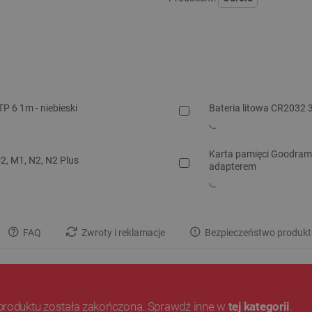
P 6 1m - niebieski
Bateria litowa CR2032 3
Karta pamięci Goodram
2, M1, N2, N2 Plus
adapterem
FAQ
Zwroty i reklamacje
Bezpieczeństwo produkt
produktu została zakończona. Sprawdź inne w
tej kategorii
.