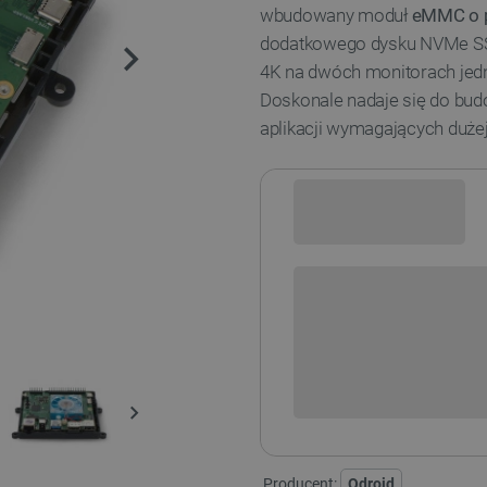
wbudowany moduł
eMMC o 
dodatkowego dysku NVMe SSD
4K na dwóch monitorach jedno
Doskonale nadaje się do b
aplikacji wymagających duże
Sprawdź opcje płatności i finan
Odroid M2 - RAM:
8 GB
Producent:
Odroid