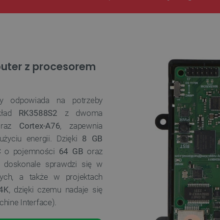
puter z procesorem
ry odpowiada na potrzeby
kład
RK3588S2
z dwoma
oraz
Cortex-A76
, zapewnia
życiu energii. Dzięki
8 GB
C
o pojemności
64 GB
oraz
 doskonale sprawdzi się w
ych, a także w projektach
 4K
, dzięki czemu nadaje się
hine Interface).