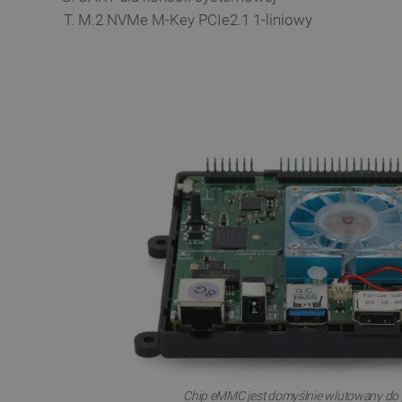
LaSID
M.2 NVMe M-Key PCIe2.1 1-liniowy
__cf_bm
isListDisplay
_lb_ccc
critData
CookieScriptConsent
LaVisitorId_Ym90bGFuZC5
Chip eMMC jest domyślnie wlutowany do p