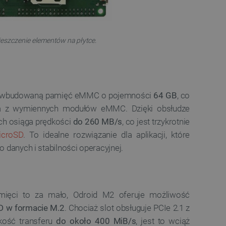
ledzenia sprzedaży w Google
ormacji o sesji
różniania ludzi i botów. Jest
ernetowej, ponieważ
eszczenie elementów na płytce.
ch raportów na temat
ternetowej.
rzechowywania preferencji
osobu wyświetlania
w wbudowaną pamięć eMMC o pojemności
64 GB
, co
ny do przechowywania zgody
z plików cookie na stronie
nia z wymiennych modułów eMMC. Dzięki obsłudze
 zgodność z wymogami
zgody na niektóre kategorie
ych osiąga prędkości
do 260 MB/s
, co jest trzykrotnie
icroSD
. To idealne rozwiązanie dla aplikacji, które
ny do przechowywania
nika w celu zwiększenia
danych i stabilności operacyjnej.
i strony internetowej,
sonalizowane doświadczenie
y przez usługę Cookie-
ia preferencji dotyczących
ięci to za mało, Odroid M2 oferuje możliwość
cookie. Jest to konieczne,
ript.com działał poprawnie.
 w formacie M.2
. Chociaż slot obsługuje PCIe 2.1 z
ozpoznawania osoby
dkość transferu
do około 400 MiB/s
, jest to wciąż