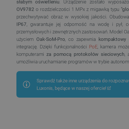
słabym oświetleniu
. Urządzenie zostało wyposa
OV9782
o rozdzielczości 1 MPx z migawką typu
"glo
przechwytywać obraz w wysokiej jakości. Obudow
IP67
, gwarantuje jej odporność na wodę i pył, 
przemysłowych i zewnętrznych zastosowań. Model Oa
użyciem
Oak-SoM-Pro
, co zapewnia
kompaktowy 
integrację. Dzięki funkcjonalności
PoE
, kamera może
komputerami
za pomocą protokołów sieciowych
,
umożliwia uruchamianie programów w trybie autono
Sprawdź także inne urządzenia do rozpozna
Luxonis, będące w naszej ofercie!