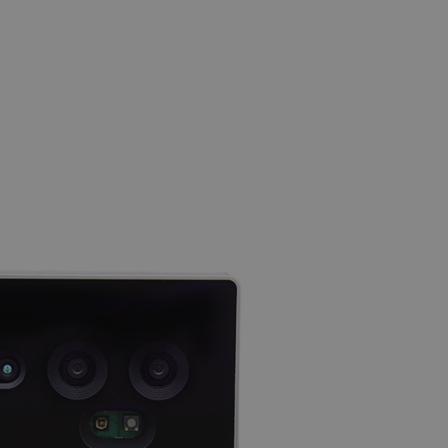
ledzenia sprzedaży w Google
ormacji o sesji
różniania ludzi i botów. Jest
ernetowej, ponieważ
ch raportów na temat
ternetowej.
rzechowywania preferencji
osobu wyświetlania
ny do przechowywania zgody
z plików cookie na stronie
 zgodność z wymogami
zgody na niektóre kategorie
ny do przechowywania
nika w celu zwiększenia
i strony internetowej,
sonalizowane doświadczenie
y przez usługę Cookie-
ia preferencji dotyczących
cookie. Jest to konieczne,
ript.com działał poprawnie.
ozpoznawania osoby