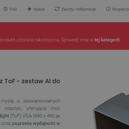
FAQ
Opinie
Zwroty i reklamacje
Bezpiecz
produktu została zakończona. Sprawdź inne w
tej kategorii
.
z ToF - zestaw AI do
s
myślą o zaawansowanych
i robotyki, oferująca moc
light
(ToF) VGA (640 x 480 px
i oraz
poprawia wydajność w