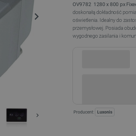
OV9782 1280 x 800 px Fix
doskonałą dokładność pomia
oświetlenia. Idealny do zasto
przemysłowej. Posiada obud
wygodnego zasilania i komuni
Sprawdź opcje płatności i finan
Producent:
Luxonis