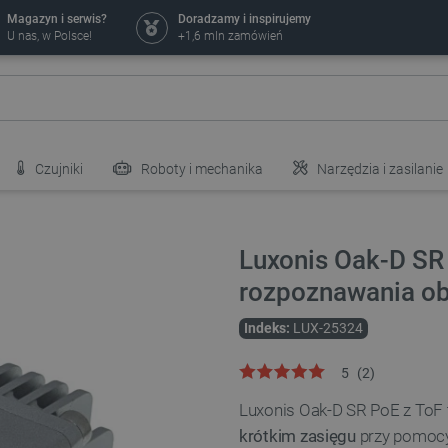
Magazyn i serwis?
Doradzamy i inspirujemy
U nas, w Polsce!
+1,6 mln zamówień
Czujniki
Roboty i mechanika
Narzędzia i zasilanie
Luxonis Oak-D SR 
rozpoznawania ob
Indeks:
LUX-25324
5
(
2
)
Luxonis Oak-D SR PoE z To
krótkim zasięgu
przy pomocy 