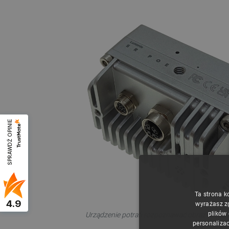
SPRAWDŹ OPINIE
Ta strona k
4.9
wyrażasz z
plików
Urządzenie potrafi rozpoznawać obraz w czas
personalizac