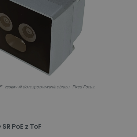
 - zestaw AI do rozpoznawania obrazu - Fixed-Focus.
SR PoE z ToF