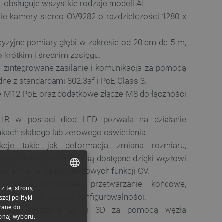
, obsługuje wszystkie rodzaje modeli AI.
e kamery stereo OV9282 o rozdzielczości 1280 x
cyzyjne pomiary głębi w zakresie od 20 cm do 5 m,
 o krótkim i średnim zasięgu.
: zintegrowane zasilanie i komunikacja za pomocą
dne z standardami 802.3af i PoE Class 3.
e M12 PoE oraz dodatkowe złącze M8 do łączności
e IR w postaci diod LED pozwala na działanie
kach słabego lub zerowego oświetlenia.
kcje takie jak deformacja, zmiana rozmiaru,
awędzi i śledzenie cech są dostępne dzięki węzłowi
chamiania niestandardowych funkcji CV.
: oferuje filtrowanie, przetwarzanie końcowe,
 tej strony,
POLISH
GB i wysoki stopień konfigurowalności.
ej polityki
CZECH
wane do
ługuje śledzenie 2D i 3D za pomocą węzła
konaj wyboru.
ENGLISH