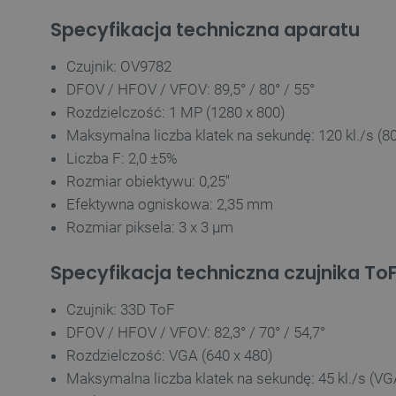
LaSID
Specyfikacja techniczna aparatu
__cf_bm
Czujnik: OV9782
DFOV / HFOV / VFOV: 89,5° / 80° / 55°
Rozdzielczość: 1 MP (1280 x 800)
isListDisplay
Maksymalna liczba klatek na sekundę: 120 kl./s (8
Liczba F: 2,0 ±5%
_lb_ccc
Rozmiar obiektywu: 0,25''
Efektywna ogniskowa: 2,35 mm
Rozmiar piksela: 3 x 3 µm
critData
Specyfikacja techniczna czujnika To
Czujnik: 33D ToF
CookieScriptConsent
DFOV / HFOV / VFOV: 82,3° / 70° / 54,7°
Rozdzielczość: VGA (640 x 480)
Maksymalna liczba klatek na sekundę: 45 kl./s (VG
LaVisitorId_Ym90bGFuZC5