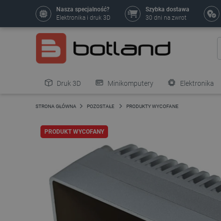
Nasza specjalność?
Szybka dostawa
Elektronika i druk 3D
30 dni na zwrot
Druk 3D
Minikomputery
Elektronika
Pozostałe
STRONA GŁÓWNA
POZOSTAŁE
PRODUKTY WYCOFANE
PRODUKT WYCOFANY