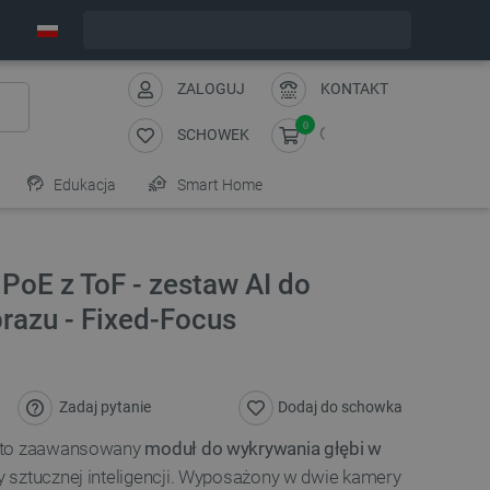
Wyślemy w poniedziałek
ZALOGUJ
KONTAKT
0
SCHOWEK
Edukacja
Smart Home
PoE z ToF - zestaw AI do
razu - Fixed-Focus
Zadaj pytanie
Dodaj do schowka
F to zaawansowany
moduł do wykrywania głębi w
sztucznej inteligencji. Wyposażony w dwie kamery