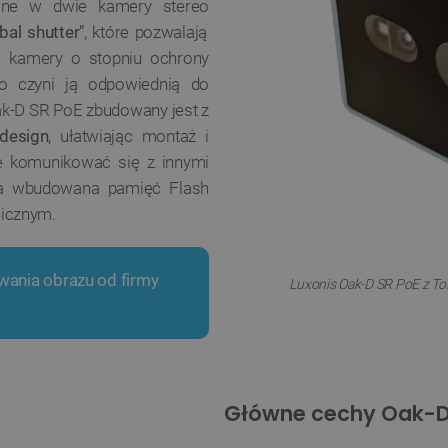
żone w dwie kamery stereo
bal shutter"
, które pozwalają
a kamery o stopniu ochrony
co czyni ją odpowiednią do
k-D SR PoE zbudowany jest z
design
, ułatwiając montaż i
 komunikować się z innymi
 a wbudowana pamięć Flash
micznym.
wania obrazu od firmy
Luxonis Oak-D SR PoE z ToF
Główne cechy Oak-D 