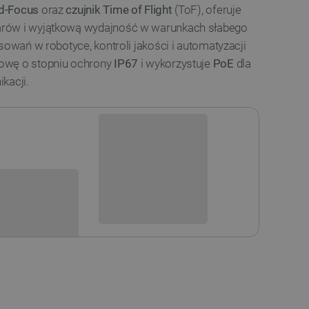
ed-Focus
oraz
czujnik Time of Flight
(ToF), oferuje
rów i wyjątkową wydajność w warunkach słabego
sowań w robotyce, kontroli jakości i automatyzacji
owę o stopniu ochrony
IP67
i wykorzystuje
PoE
dla
kacji.
Niedostępny
i
Produkt wycofany
sowania: