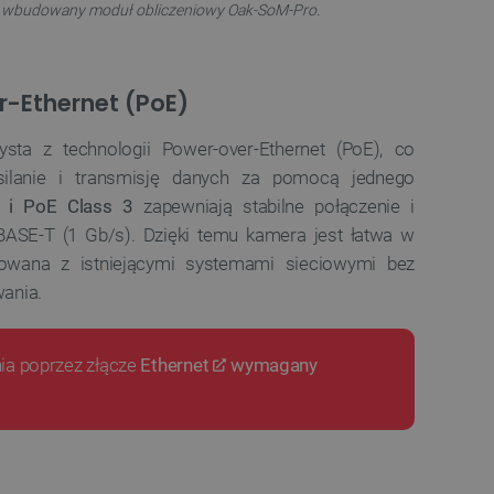
a wbudowany moduł obliczeniowy Oak-SoM-Pro.
a, zwiększając wydajność
ytkownika.
ny do przechowywania zgody
ności dla ich interakcji z
otyczące zgody
-Ethernet (PoE)
ityki i ustawienia
e ich preferencje zostaną
sesjach.
ta z technologii Power-over-Ethernet (PoE), co
różniania ludzi i botów. Jest
ilanie i transmisję danych za pomocą jednego
ernetowej, ponieważ
ch raportów na temat
f i PoE Class 3
zapewniają stabilne połączenie i
ternetowej.
0BASE-T (1 Gb/s). Dzięki temu kamera jest łatwa w
różniania ludzi i botów. Jest
growana z istniejącymi systemami sieciowymi bez
ernetowej, ponieważ
ch raportów na temat
ania.
ternetowej.
likacje oparte na języku
ogólnego przeznaczenia
ch sesji użytkownika.
nia poprzez złącze
Ethernet
wymagany
rowana losowo, sposób jej
 dla witryny, ale dobrym
nie statusu zalogowanego
mi.
ny do zarządzania stanem
ania stron.