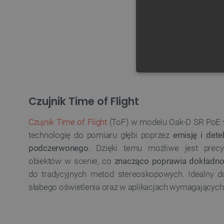
NIE
Czujnik Time of Flight
Czujnik Time of Flight
(ToF) w modelu Oak-D SR PoE
technologię do pomiaru głębi poprzez
emisję i det
Niezbędne pliki cookie umożl
podczerwonego
. Dzięki temu możliwe jest precyz
Bez niezbędnych plików cooki
obiektów w scenie, co
znacząco poprawia dokładn
Nazwa
do tradycyjnych metod stereoskopowych. Idealny
słabego oświetlenia oraz w aplikacjach wymagających 
PrestaShop-[abcdef0123456
_lb