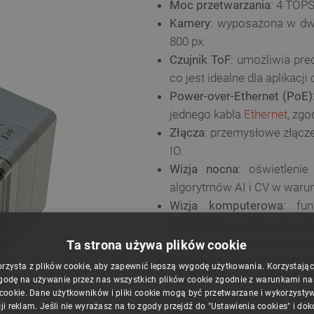
Moc przetwarzania
: 4 TOPS
Kamery
: wyposażona w dwi
800 px.
Czujnik ToF
: umożliwia pre
co jest idealne dla aplikacji
Power-over-Ethernet (PoE)
jednego kabla
Ethernet
, zgo
Złącza
: przemysłowe złącz
IO.
Wizja nocna
: oświetleni
algorytmów AI i CV w warun
Wizja komputerowa
: fun
przycinanie, wykrywanie kr
ImageManip; możliwość uru
Ta strona używa plików cookie
Percepcja głębi stereo
orzysta z plików cookie, aby zapewnić lepszą wygodę użytkowania. Korzystając z
wyrównywanie głębokości R
godę na używanie przez nas wszystkich plików cookie zgodnie z warunkami nasz
 cookie. Dane użytkowników i pliki cookie mogą być przetwarzane i wykorzysty
ie rzeczywistym.
Śledzenie obiektów
: obs
ji reklam. Jeśli nie wyrażasz na to zgody przejdź do "Ustawienia cookies" i do