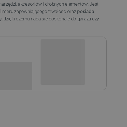
narzędzi, akcesoriów i drobnych elementów. Jest
limeru zapewniającego trwałość oraz
posiada
ę
, dzięki czemu nada się doskonale do garażu czy
Niedostępny
i
Produkt wycofany
sowania: