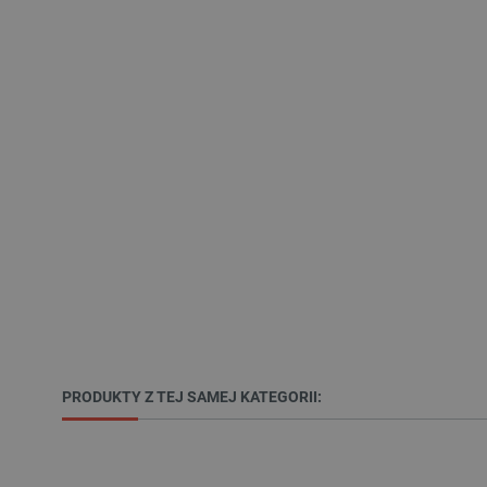
VISITOR_PRIVACY_METAD
Polityce prywa
__cf_bm
__cf_bm
PHPSESSID
PRODUKTY Z TEJ SAMEJ KATEGORII:
_smvs
LaSID