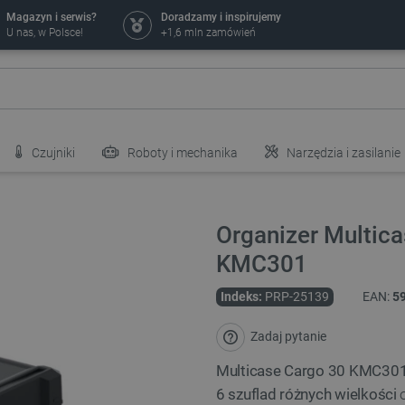
Magazyn i serwis?
Doradzamy i inspirujemy
U nas, w Polsce!
+1,6 mln zamówień
Czujniki
Roboty i mechanika
Narzędzia i zasilanie
Organizer Multica
KMC301
Indeks:
PRP-25139
EAN:
5
Zadaj pytanie
Multicase Cargo 30 KMC30
6 szuflad różnych wielkości
o