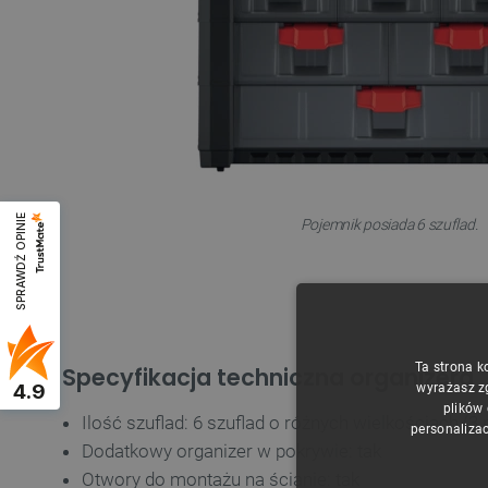
SPRAWDŹ OPINIE
Pojemnik posiada 6 szuflad.
Ta strona k
Specyfikacja techniczna organizera
4.9
wyrażasz z
plików
Ilość szuflad: 6 szuflad o różnych wielkościach (3 
personalizac
Dodatkowy organizer w pokrywie: tak
Otwory do montażu na ścianie: tak