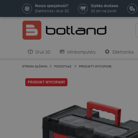
Nasza specjalność?
Szybka dostawa
Elektronika i druk 3D
30 dni na zwrot
Druk 3D
Minikomputery
Elektronika
Pozostałe
STRONA GŁÓWNA
POZOSTAŁE
PRODUKTY WYCOFANE
PRODUKT WYCOFANY