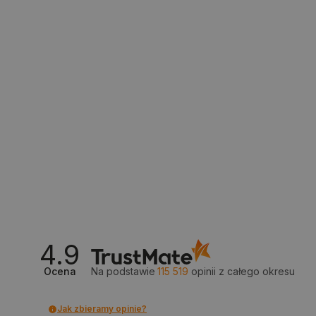
__cf_bm
isListDisplay
_lb_ccc
critData
CookieScriptConsent
4.9
Ocena
Na podstawie
115 519
opinii
z całego okresu
LaVisitorId_Ym90bGFuZC5
critCartData
Jak zbieramy opinie?