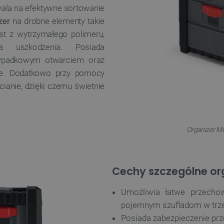
wala na efektywne sortowanie
izer
na drobne elementy takie
st z wytrzymałego polimeru,
 uszkodzenia. Posiada
ypadkowym otwarciem oraz
nie. Dodatkowo przy pomocy
anie, dzięki czemu świetnie
Organizer Mu
Cechy szczególne or
Umożliwia łatwe przechow
pojemnym szufladom w trz
Posiada zabezpieczenie pr