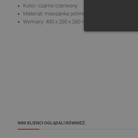
Kolor: czarno-czerwony
Materiał: mieszanka polimerów
Wymiary: 400 x 200 x 260 mm
NIE
Niezbędne pliki cookie umożl
Bez niezbędnych plików cooki
Nazwa
PrestaShop-[abcdef0123456
_lb
INNI KLIENCI OGLĄDALI RÓWNIEŻ: