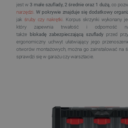
jest w
3 małe szuflady, 2 średnie oraz 1 dużą
, co poz
narzędzi
.
W pokrywie znajduje się dodatkowy organ
jak
śruby czy nakrętki
. Korpus skrzynki wykonany je
który zapewnia trwałość i odporność na
także
blokadę zabezpieczającą szuflady
przed prz
ergonomiczny uchwyt ułatwiający jego przenosze
otworów montażowych, można go zainstalować na ści
sprawdzi się w garażu czy warsztacie.