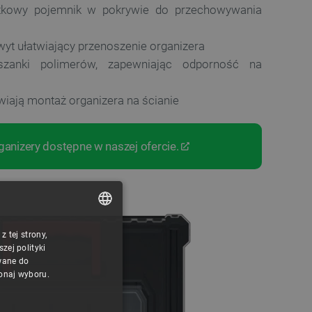
kowy pojemnik w pokrywie do przechowywania
yt ułatwiający przenoszenie organizera
zanki polimerów, zapewniając odporność na
ają montaż organizera na ścianie
anizery dostępne w naszej ofercie.
 tej strony,
POLISH
ej polityki
CZECH
wane do
konaj wyboru.
ENGLISH
GERMAN