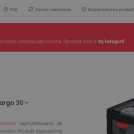
FAQ
Zwroty i reklamacje
Bezpieczeństwo produkt
produktu została zakończona. Sprawdź inne w
tej kategorii
.
argo 30 -
ędziowy
zaprojektowany do
esoriów. Produkt wyposażony