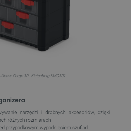
lticase Cargo 30 - Kistenberg KMC301.
ganizera
ywanie narzędzi i drobnych akcesoriów, dzięki
ech różnych rozmiarach
zed przypadkowym wypadnięciem szuflad