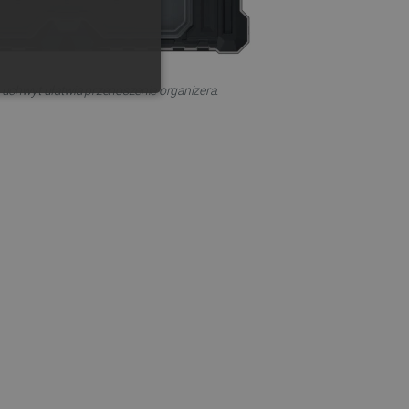
uchwyt ułatwia przenoszenie organizera.
ONALNOŚĆ
ownika i zarządzanie kontem.
any do działania sklepu
p.
ny do celów bilansowania
ia, że żądania stron
ne do tego samego serwera
a, zwiększając wydajność
ytkownika.