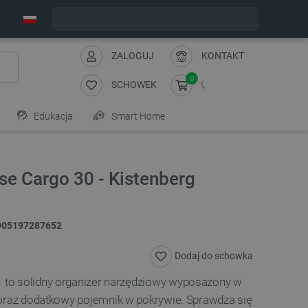
Zamów w ciągu:
7
:
02
:
11
, a wyślemy dziś!
ZALOGUJ
KONTAKT
0
SCHOWEK
Edukacja
Smart Home
se Cargo 30 - Kistenberg
905197287652
Dodaj do schowka
1
to solidny organizer narzędziowy wyposażony w
raz dodatkowy pojemnik w pokrywie. Sprawdza się