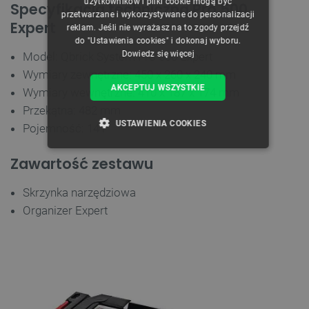
użytkowników i pliki cookie mogą być
Specyfikacja techniczna Pro 500
przetwarzane i wykorzystywane do personalizacji
Expert
reklam. Jeśli nie wyrażasz na to zgody przejdź
do "Ustawienia cookies" i dokonaj wyboru.
Dowiedz się więcej
Model: Qbrick System Pro 500 Expert
Wymiary zewnętrzne: 450 x 260 x 240 mm
AKCEPTUJ WSZYSTKIE
Wymiary wewnętrzne: 410 x 187 x 174 mm
Przekątna: 482 mm
USTAWIENIA COOKIES
Pojemność: 14 l
NIEZBĘDNE
WYDAJNOŚĆ
Zawartość zestawu
TARGETOWANIE
Skrzynka narzędziowa
Organizer Expert
FUNKCJONALNOŚĆ
Niezbędne
Wydajność
Targetowanie
Funkcjonalność