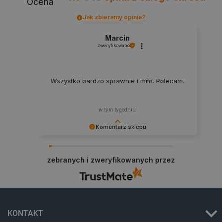
Ocena
Jak zbieramy opinie?
Marcin
zweryfikowano
Wszystko bardzo sprawnie i miło. Polecam.
w tym tygodniu
Komentarz sklepu
Dziękujemy za najwyższą ocenę. Cieszymy się,
że nasz sprzęt trafił w dobre ręce. Polecamy się
_smvs
.botland.com.pl
zebranych i zweryfikowanych przez
na przyszłość.
LaSID
Quality Unit LLC
KONTAKT
botland.com.pl