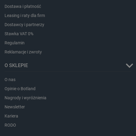
_lb_ccc
.botland.com.pl
Dostawa i płatność
Leasing i raty dla firm
Dostawcy i partnerzy
Stawka VAT 0%
Regulamin
Reklamacje i zwroty
O SKLEPIE
O nas
critData
botland.com.pl
Opinie o Botland
Nagrody i wyróżnienia
Newsletter
Kariera
RODO