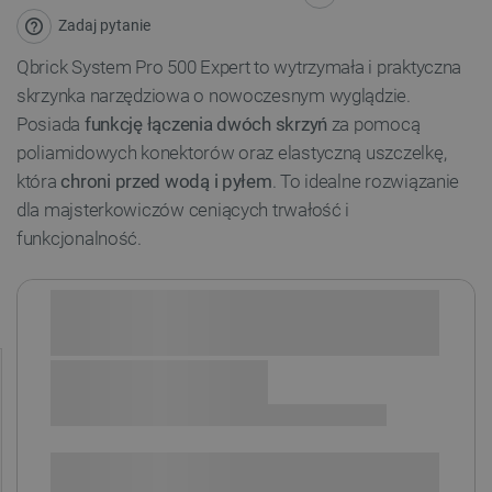
Zadaj pytanie
Qbrick System Pro 500 Expert to wytrzymała i praktyczna
skrzynka narzędziowa o nowoczesnym wyglądzie.
Posiada
funkcję łączenia dwóch skrzyń
za pomocą
poliamidowych konektorów oraz elastyczną uszczelkę,
która
chroni przed wodą i pyłem
. To idealne rozwiązanie
dla majsterkowiczów ceniących trwałość i
funkcjonalność.
Sprawdź opcje płatności i finansowania:
SPRAWDŹ ILOŚĆ