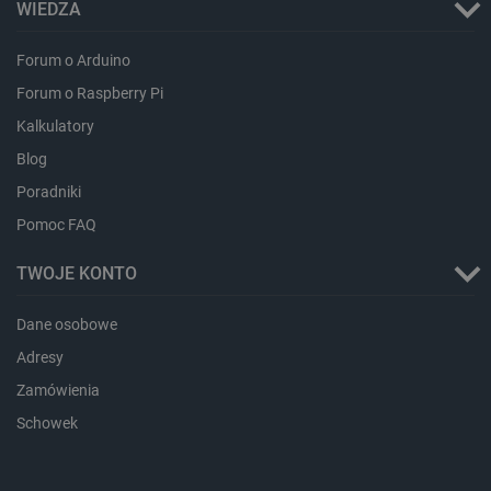
WIEDZA
CookieScriptConsent
CookieScript
Forum o Arduino
botland.com.pl
Forum o Raspberry Pi
Kalkulatory
Blog
Poradniki
Pomoc FAQ
TWOJE KONTO
LaVisitorId_Ym90bGFuZC5sYWRlc2suY29tLw
.botland.com.pl
Dane osobowe
Adresy
Zamówienia
critCartData
botland.com.pl
Schowek