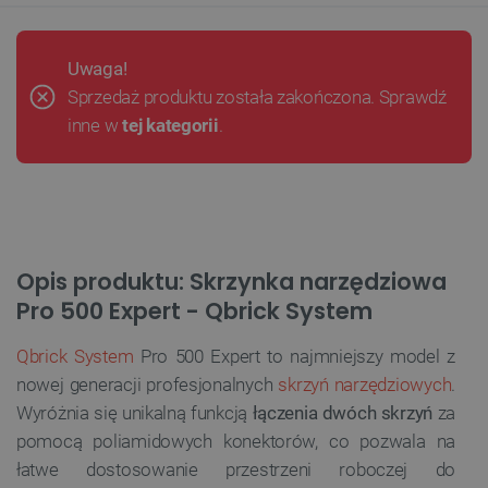
Uwaga!
Sprzedaż produktu została zakończona. Sprawdź
inne w
tej kategorii
.
Opis produktu: Skrzynka narzędziowa
Pro 500 Expert - Qbrick System
Qbrick System
Pro 500 Expert to najmniejszy model z
nowej generacji profesjonalnych
skrzyń narzędziowych
.
Wyróżnia się unikalną funkcją
łączenia dwóch skrzyń
za
pomocą poliamidowych konektorów, co pozwala na
łatwe dostosowanie przestrzeni roboczej do