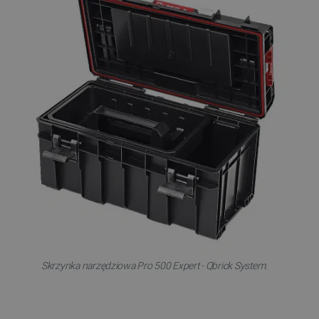
Skrzynka narzędziowa Pro 500 Expert - Qbrick System.