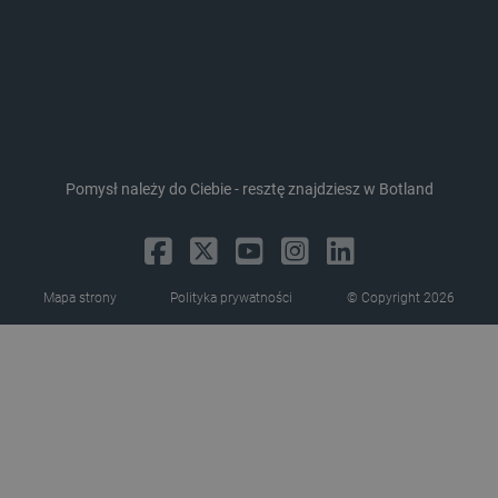
critAccountId
botland.com.pl
Pomysł należy do Ciebie - resztę znajdziesz w Botland
Mapa strony
Polityka prywatności
© Copyright 2026
Storage declaration
Storage
Nazwa
Opis
type