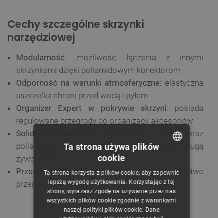
Cechy szczególne skrzynki
narzędziowej
Modularność
: możliwość łączenia z innymi
skrzynkami dzięki poliamidowym konektorom
Odporność na warunki atmosferyczne
: elastyczna
uszczelka chroni przed wodą i pyłem
Organizer Expert w pokrywie skrzyni
: posiada
regulowane przegrody do organizacji akcesoriów
Solidna konstrukcja
: aluminiowa rączka oraz
poliamidowe zapięcia zapewniają trwałość i długą
Ta strona używa plików
cookie
żywotność
POLISH
Przezroczyste wieko organizera
: umożliwia łatwe
Ta strona korzysta z plików cookie, aby zapewnić
CZECH
lepszą wygodę użytkowania. Korzystając z tej
przeglądanie zawartości
strony, wyrażasz zgodę na używanie przez nas
ENGLISH
wszystkich plików cookie zgodnie z warunkami
naszej polityki plików cookie. Dane
GERMAN