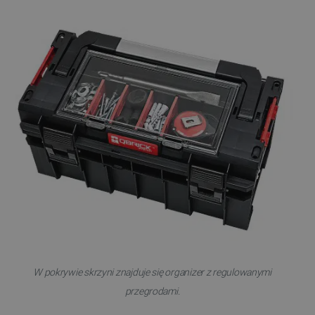
W pokrywie skrzyni znajduje się organizer z regulowanymi
przegrodami.