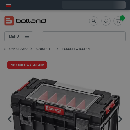
Wyślemy w poniedziałek
0
MENU
STRONA GŁÓWNA
POZOSTAŁE
PRODUKTY WYCOFANE
PRODUKT WYCOFANY