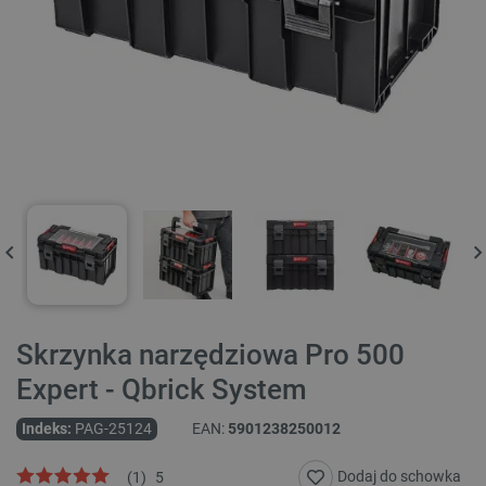
Skrzynka narzędziowa Pro 500
Expert - Qbrick System
Indeks:
PAG-25124
EAN:
5901238250012
Dodaj do schowka
(
1
)
5