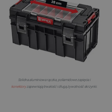
Niezbędne pliki cookie umożliwiają korzystanie z
podstawowych funkcji strony internetowej, takich
jak logowanie użytkownika i zarządzanie kontem.
Bez niezbędnych plików cookie nie można
prawidłowo korzystać ze strony internetowej.
Provider /
Nazwa
Domena
PrestaShop-[abcdef0123456789]{32}
.botland.com.pl
_lb
.botland.com.pl
Solidna aluminiowa rączka, poliamidowe zapięcia i
konektory
zapewniają trwałość i długą żywotność skrzynki.