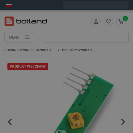
Zamów w ciągu:
2
:
35
:
09
, a wyślemy dziś!
0
MENU
STRONA GŁÓWNA
POZOSTAŁE
PRODUKTY WYCOFANE
PRODUKT WYCOFANY