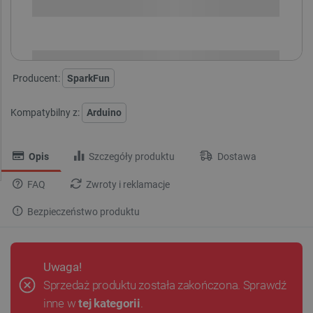
i
Niedostępny
Produkt wycofany
Producent:
SparkFun
Kompatybilny z:
Arduino
Opis
Szczegóły produktu
Dostawa
FAQ
Zwroty i reklamacje
Bezpieczeństwo produktu
Uwaga!
Sprzedaż produktu została zakończona. Sprawdź
inne w
tej kategorii
.