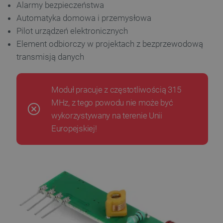
Alarmy bezpieczeństwa
Automatyka domowa i przemysłowa
Pilot urządzeń elektronicznych
Element odbiorczy w projektach z bezprzewodową
transmisją danych
Moduł pracuje z częstotliwością 315
MHz, z tego powodu nie może być
wykorzystywany na terenie Unii
Europejskiej!