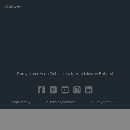
Schowek
critAccountId
botland.com.pl
Pomysł należy do Ciebie - resztę znajdziesz w Botland
Mapa strony
Polityka prywatności
© Copyright 2026
Storage declaration