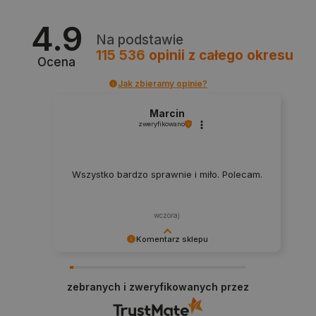
4.9
Na podstawie
115 536
opinii
z całego okresu
Ocena
Jak zbieramy opinie?
Marcin
zweryfikowano
Wszystko bardzo sprawnie i miło. Polecam.
wczoraj
Komentarz sklepu
_smvs
.botland.com.pl
Dziękujemy za najwyższą ocenę. Cieszymy się,
że nasz sprzęt trafił w dobre ręce. Polecamy się
zebranych i zweryfikowanych przez
na przyszłość.