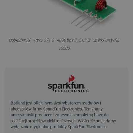
Odbiornik RF - RWS-371-3 - 4800 bps 315 MHz - SparkFun WRL-
10533.