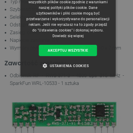
Typ modulacji: ASK
wszystkich plików cookie zgodnie z warunkami
naszej polityki plików cookie. Dane
Szybkość transmisji danych: 4800 bps
GERMAN
użytkowników i pliki cookie mogą być
Selektywność: -108 dBm
przetwarzane i wykorzystywane do personalizacji
Odstęp międzykanałowy: ±500 kHz
reklam. Jeśli nie wyrażasz na to zgody przejdź
do "Ustawienia cookies" i dokonaj wyboru.
Zasięg: około 150 m
Dowiedz się więcej
Napięcie zasilania: 5 V
Wymiary płytki bez wyprowadzeń: 43,2 x 10 x 7 mm
AKCEPTUJ WSZYSTKIE
Zawartość zestawu
USTAWIENIA COOKIES
Odbiornik RF - RWS-371-3 - 4800 bps 315 MHz -
NIEZBĘDNE
WYDAJNOŚĆ
SparkFun WRL-10533 - 1 sztuka
TARGETOWANIE
FUNKCJONALNOŚĆ