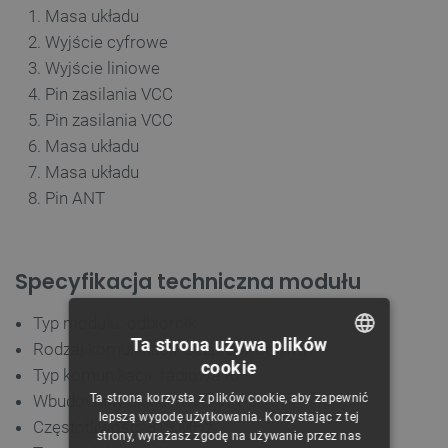
Masa układu
Wyjście cyfrowe
Wyjście liniowe
Pin zasilania VCC
Pin zasilania VCC
Masa układu
Masa układu
Pin ANT
Specyfikacja techniczna modułu
Typ modułu: odbiornik
Ta strona używa plików
Rodzaj komunikacji: bezprzewodowa
cookie
Typ komunikacji: radiowa RF
POLISH
Ta strona korzysta z plików cookie, aby zapewnić
Wbudowany układ: RWS-371-3
CZECH
lepszą wygodę użytkowania. Korzystając z tej
Częstotliwość: 315 MHz
strony, wyrażasz zgodę na używanie przez nas
ENGLISH