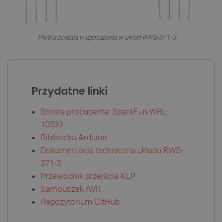
Niezbędne
Wydajność
Targetowanie
Funkcjonalność
Niezbędne pliki cookie umożliwiają korzystanie z
Płytka została wyposażona w układ RWS-371-3.
podstawowych funkcji strony internetowej, takich
jak logowanie użytkownika i zarządzanie kontem.
Bez niezbędnych plików cookie nie można
prawidłowo korzystać ze strony internetowej.
Provider /
Nazwa
Przydatne linki
Domena
PrestaShop-[abcdef0123456789]{32}
.botland.com.pl
Strona producenta: SparkFun WRL-
10533
Biblioteka Arduino
_lb
.botland.com.pl
Dokumentacja techniczna układu RWS-
371-3
Przewodnik przejścia KLP
Samouczek AVR
Repozytorium GitHub