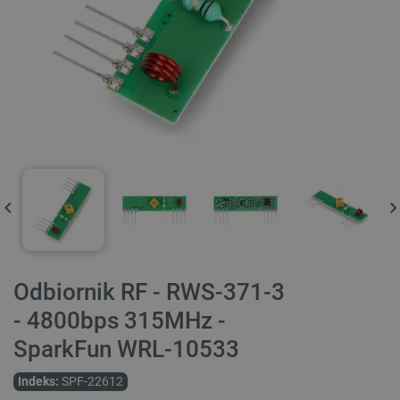
Odbiornik RF - RWS-371-3
- 4800bps 315MHz -
SparkFun WRL-10533
Indeks:
SPF-22612