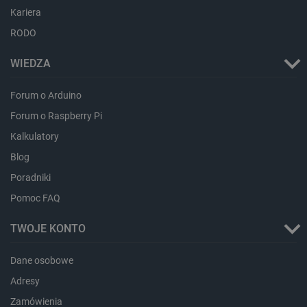
Kariera
RODO
WIEDZA
CookieScriptConsent
CookieScript
botland.com.pl
Forum o Arduino
Forum o Raspberry Pi
Kalkulatory
Blog
Poradniki
Pomoc FAQ
TWOJE KONTO
LaVisitorId_Ym90bGFuZC5sYWRlc2suY29tLw
.botland.com.pl
Dane osobowe
Adresy
critCartData
botland.com.pl
Zamówienia