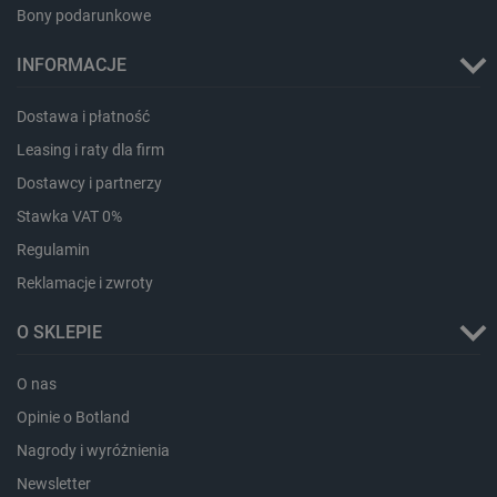
Bony podarunkowe
_lb_ccc
.botland.com.pl
INFORMACJE
Dostawa i płatność
Leasing i raty dla firm
Dostawcy i partnerzy
Stawka VAT 0%
Regulamin
Reklamacje i zwroty
O SKLEPIE
critData
botland.com.pl
O nas
Opinie o Botland
Nagrody i wyróżnienia
Newsletter