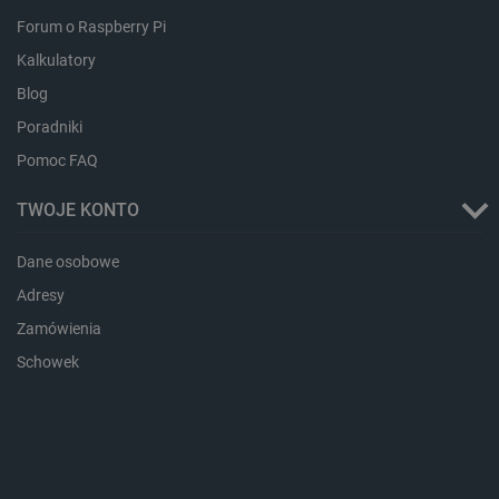
lbx_ac_easystorage
Pamięć
sesji
Forum o Raspberry Pi
dlapi_consent
Pamięć
Kalkulatory
lokalna
Blog
_uetvid
Pamięć
lokalna
Poradniki
_smsps
Pamięć
Pomoc FAQ
lokalna
lastExternalReferrer
Pamięć
TWOJE KONTO
lokalna
ea_lu_ts
Pamięć
lokalna
Dane osobowe
ea_gu_ts
Pamięć
Adresy
lokalna
Zamówienia
_gcl_ls
Pamięć
lokalna
Schowek
_smps
Pamięć
lokalna
luigis.env.v2.159265-
Pamięć
182023
sesji
_uetsid_exp
Pamięć
lokalna