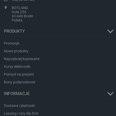
BOTLAND
Gola 25A
63-640 Bralin
LaVisitorId_Ym90bGFuZC5sYWRlc2suY29tLw
.botland.com.pl
Polska
PRODUKTY
critCartData
botland.com.pl
Promocje
Nowe produkty
Najczęściej kupowane
Kursy elektroniki
Pomysł na prezent
Bony podarunkowe
critAccountId
botland.com.pl
INFORMACJE
Dostawa i płatność
Leasing i raty dla firm