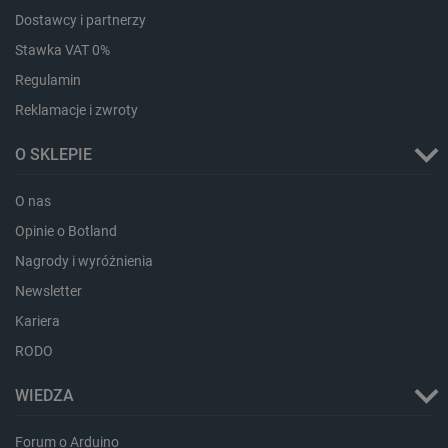
Dostawcy i partnerzy
Stawka VAT 0%
Regulamin
Reklamacje i zwroty
O SKLEPIE
Storage declaration
Storage
Nazwa
Opis
O nas
type
Opinie o Botland
_uetvid_exp
Pamięć
lokalna
Nagrody i wyróżnienia
dlapi_ucp
Pamięć
Newsletter
lokalna
Kariera
_cltk
Pamięć
sesji
RODO
smforms
Pamięć
lokalna
WIEDZA
_smvc
Pamięć
lokalna
Forum o Arduino