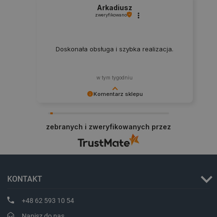
Arkadiusz
zweryfikowano
critData
botland.com.pl
Doskonała obsługa i szybka realizacja.
w tym tygodniu
Komentarz sklepu
Zadowolenie klienta to dla nas najlepsza
nagroda. Dziękujemy i zapraszamy na kolejne
zebranych i zweryfikowanych przez
zakupy.
CookieScriptConsent
CookieScript
botland.com.pl
KONTAKT
+48 62 593 10 54
Napisz do nas