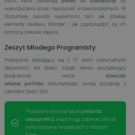
stron, które zawierają
ponad 30 scenariuszy
do
wykorzystania przez nauczycieli wczesnoszkolnych. W
zrozumiały sposób wyjaśniono tam jak działają
elementy zestawu Wonder i jak poprowadzić za ich
pomocą ciekawe zajęcia.
Zeszyt Młodego Programisty
Podręcznik składający się z 71 stron różnorodnych
aktywności dla dzieci. Dzięki niemu początkujący
programista może
stworzyć
własne
portfolio
dokumentując swoją przygodę z
robotami Dash i Dot.
Producent stworzył także
portal dla
nauczycieli
, skąd mogą pobierać pliki do
wykorzystania na zajęciach z robotem
Dash.