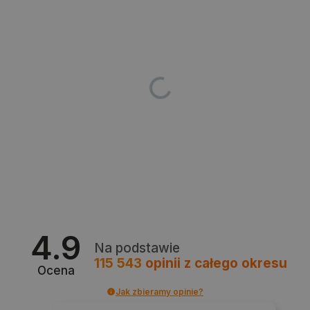
isListDisplay
botland.com.pl
_lb_ccc
.botland.com.pl
4.9
Na podstawie
115 543
opinii
z całego okresu
Ocena
Jak zbieramy opinie?