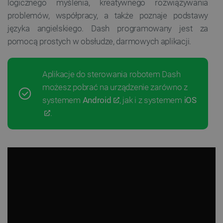
logicznego myślenia, kreatywnego rozwiązywania
problemów, współpracy, a także poznaje podstawy
języka angielskiego. Dash programowany jest za
pomocą prostych w obsłudze, darmowych aplikacji.
Aplikacje do sterowania robotem Dash
możesz pobrać na urządzenie zarówno z
systemem
Android
, jak i z systemem
iOS
.