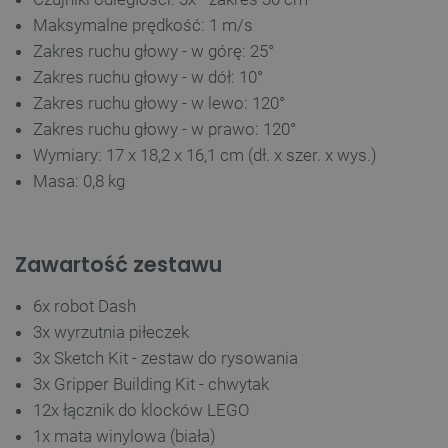
Maksymalne prędkość: 1 m/s
_lb
.botland.com.pl
Zakres ruchu głowy - w górę: 25°
Zakres ruchu głowy - w dół: 10°
Zakres ruchu głowy - w lewo: 120°
Zakres ruchu głowy - w prawo: 120°
Wymiary: 17 x 18,2 x 16,1 cm (dł. x szer. x wys.)
Masa: 0,8 kg
Polityce prywatności Google
Zawartość zestawu
VISITOR_PRIVACY_METADATA
YouTube
6x robot Dash
.youtube.com
3x wyrzutnia piłeczek
3x Sketch Kit - zestaw do rysowania
3x Gripper Building Kit - chwytak
12x łącznik do klocków LEGO
1x mata winylowa (biała)