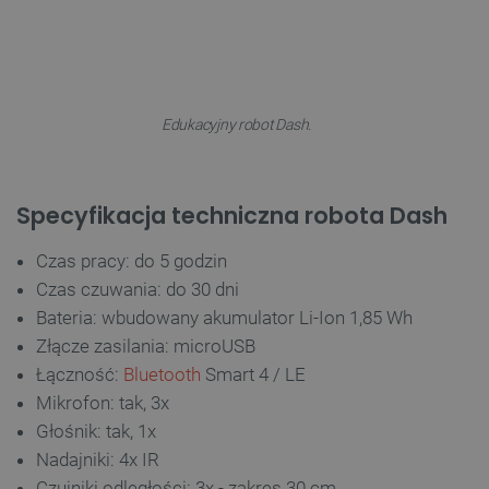
TARGETOWANIE
FUNKCJONALNOŚĆ
Edukacyjny robot Dash.
Niezbędne
Wydajność
Targetowanie
Specyfikacja techniczna robota Dash
Funkcjonalność
Czas pracy: do 5 godzin
Niezbędne pliki cookie umożliwiają korzystanie z
Czas czuwania: do 30 dni
podstawowych funkcji strony internetowej, takich
jak logowanie użytkownika i zarządzanie kontem.
Bateria: wbudowany akumulator Li-Ion 1,85 Wh
Bez niezbędnych plików cookie nie można
prawidłowo korzystać ze strony internetowej.
Złącze zasilania: microUSB
Łączność:
Bluetooth
Smart 4 / LE
Provider /
Nazwa
Domena
Mikrofon: tak, 3x
PrestaShop-[abcdef0123456789]{32}
.botland.com.pl
Głośnik: tak, 1x
Nadajniki: 4x IR
Czujniki odległości: 3x - zakres 30 cm