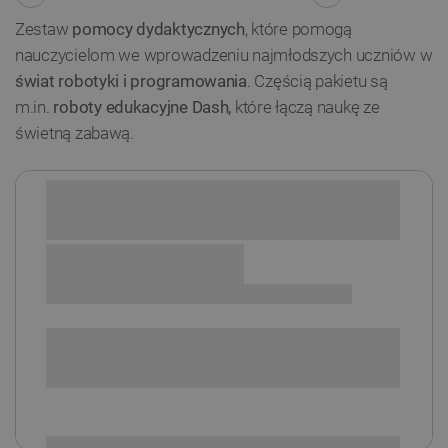
Zestaw
pomocy dydaktycznych
, które pomogą
nauczycielom we wprowadzeniu najmłodszych uczniów w
świat robotyki i programowania
. Częścią pakietu są
m.in.
roboty edukacyjne Dash,
które łączą naukę ze
świetną zabawą.
Sprawdź opcje płatności i finansowania:
SPRAWDŹ ILOŚĆ
i
Niedostępny
Produkt wycofany