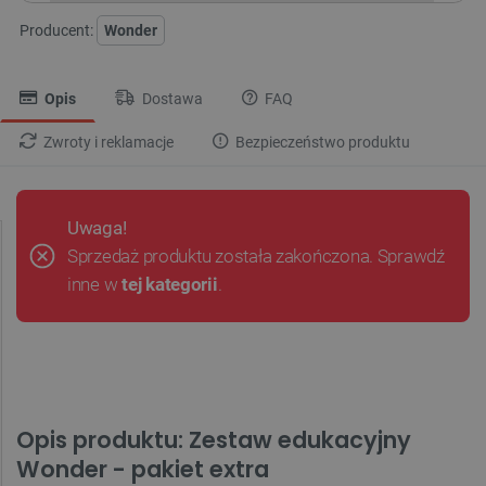
Producent:
Wonder
Opis
Dostawa
FAQ
Zwroty i reklamacje
Bezpieczeństwo produktu
Uwaga!
Sprzedaż produktu została zakończona. Sprawdź
inne w
tej kategorii
.
Opis produktu: Zestaw edukacyjny
Wonder - pakiet extra