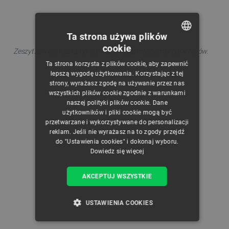
Ta strona używa plików
cookie
Zeszyt zawiera różnorodne ćwiczenia dla młodych programistów.
POLISH
Ta strona korzysta z plików cookie, aby zapewnić
CZECH
lepszą wygodę użytkowania. Korzystając z tej
strony, wyrażasz zgodę na używanie przez nas
ENGLISH
wszystkich plików cookie zgodnie z warunkami
naszej polityki plików cookie. Dane
GERMAN
użytkowników i pliki cookie mogą być
przetwarzane i wykorzystywane do personalizacji
reklam. Jeśli nie wyrażasz na to zgody przejdź
do "Ustawienia cookies" i dokonaj wyboru.
Dowiedz się więcej
AKCEPTUJ WSZYSTKIE
USTAWIENIA COOKIES
NIEZBĘDNE
WYDAJNOŚĆ