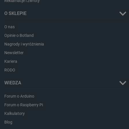
Reklamacje i zwroty
O SKLEPIE
O nas
Opinie o Botland
Nagrody i wyróżnienia
Newsletter
CookieScriptConsent
CookieScript
botland.com.pl
Kariera
RODO
WIEDZA
Forum o Arduino
Forum o Raspberry Pi
Kalkulatory
Blog
LaVisitorId_Ym90bGFuZC5sYWRlc2suY29tLw
.botland.com.pl