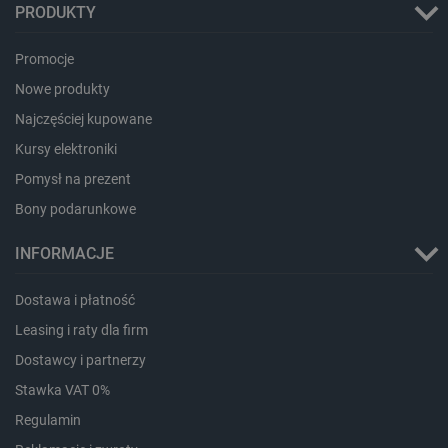
PRODUKTY
isListDisplay
botland.com.pl
Promocje
Nowe produkty
Najczęściej kupowane
Kursy elektroniki
_lb_ccc
.botland.com.pl
Pomysł na prezent
Bony podarunkowe
INFORMACJE
Dostawa i płatność
Leasing i raty dla firm
Dostawcy i partnerzy
Stawka VAT 0%
critData
botland.com.pl
Regulamin