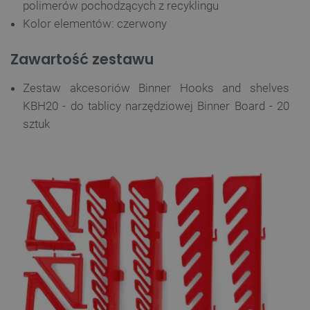
polimerów pochodzących z recyklingu
FUNKCJONALNOŚĆ
Kolor elementów: czerwony
Zawartość zestawu
Niezbędne
Wydajność
Targetowanie
Zestaw akcesoriów Binner Hooks and shelves
Funkcjonalność
KBH20 - do tablicy narzędziowej Binner Board - 20
Niezbędne pliki cookie umożliwiają korzystanie z
sztuk
podstawowych funkcji strony internetowej, takich
jak logowanie użytkownika i zarządzanie kontem.
Bez niezbędnych plików cookie nie można
prawidłowo korzystać ze strony internetowej.
Provider /
Nazwa
Domena
PrestaShop-[abcdef0123456789]{32}
.botland.com.pl
_lb
.botland.com.pl