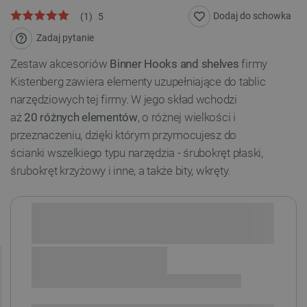
Dodaj do schowka
(
1
)
5
Zadaj pytanie
Zestaw akcesoriów
Binner Hooks and shelves
firmy
Kistenberg zawiera elementy uzupełniające do tablic
narzędziowych tej firmy. W jego skład wchodzi
aż
20 różnych elementów
, o różnej wielkości i
przeznaczeniu, dzięki którym przymocujesz do
ścianki wszelkiego typu narzędzia - śrubokręt płaski,
śrubokręt krzyżowy i inne, a także bity, wkręty.
Sprawdź opcje płatności i finansowania: