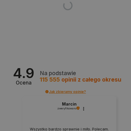
PHPSESSID
PHP.net
botland.com.pl
4.9
Na podstawie
115 555
opinii
z całego okresu
Ocena
Jak zbieramy opinie?
Marcin
zweryfikowano
Wszystko bardzo sprawnie i miło. Polecam.