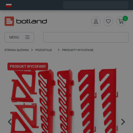
Wyślemy w poniedziałek
0
MENU
STRONA GŁÓWNA
POZOSTAŁE
PRODUKTY WYCOFANE
PRODUKT WYCOFANY