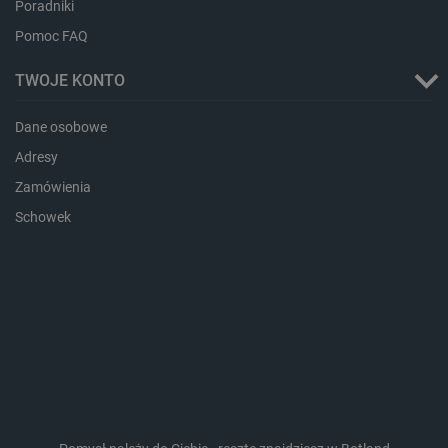
Poradniki
Pomoc FAQ
critCartData
botland.com.pl
TWOJE KONTO
Dane osobowe
Adresy
Zamówienia
Schowek
critAccountId
botland.com.pl