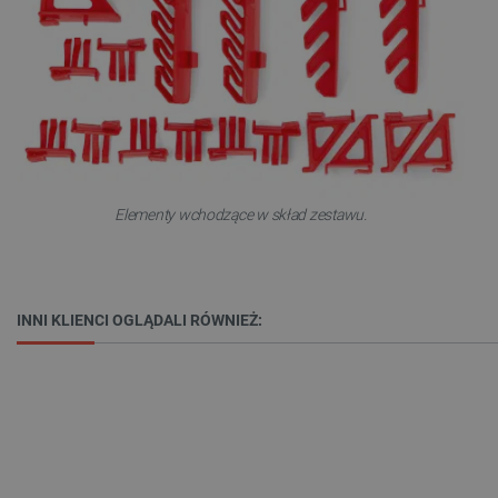
Polityce prywatności Google
Elementy wchodzące w skład zestawu.
VISITOR_PRIVACY_METADATA
YouTube
.youtube.com
INNI KLIENCI OGLĄDALI RÓWNIEŻ: