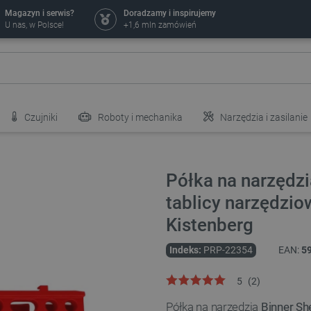
Magazyn i serwis?
Doradzamy i inspirujemy
U nas, w Polsce!
+1,6 mln zamówień
Czujniki
Roboty i mechanika
Narzędzia i zasilanie
Półka na narzędz
tablicy narzędziow
Kistenberg
Indeks:
PRP-22354
EAN:
5
5
(
2
)
Półka na narzędzia
Binner S