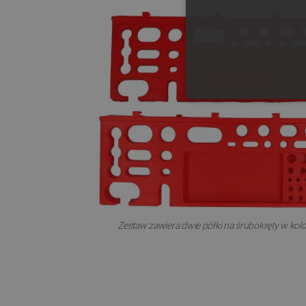
NIE
Niezbędne pliki cookie umożl
Bez niezbędnych plików cooki
Zestaw zawiera dwie półki na śrubokręty w ko
Nazwa
PrestaShop-[abcdef0123456
_lb