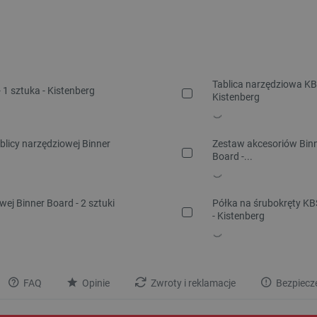
Tablica narzędziowa KBB
 1 sztuka - Kistenberg
Kistenberg
licy narzędziowej Binner
Zestaw akcesoriów Binn
Board -...
wej Binner Board - 2 sztuki
Półka na śrubokręty KBS
- Kistenberg
FAQ
Opinie
Zwroty i reklamacje
Bezpiecz