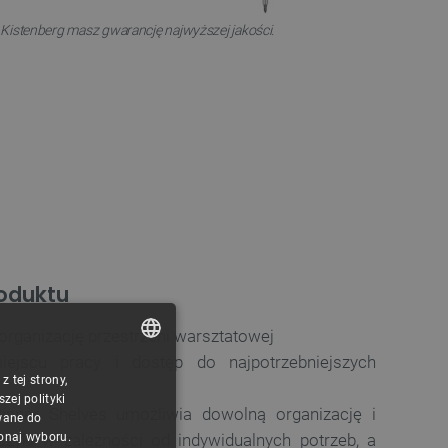
Kistenberg masz gwarancję najwyższej jakości.
oduktu
organizację przestrzeni warsztatowej
jscu pracy i dostęp do najpotrzebniejszych
 tej strony,
POLISH
ej polityki
Binner Shelves umożliwia dowolną organizację i
CZECH
wane do
konaj wyboru.
zyki w zależności od indywidualnych potrzeb, a
ENGLISH