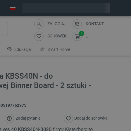
Wyślemy w poniedziałek
ZALOGUJ
KONTAKT
0
SCHOWEK
Edukacja
Smart Home
ia KBSS40N - do
ej Binner Board - 2 sztuki -
905197762975
Zadaj pytanie
Dodaj do schowka
helves 40 KBSS40N-3020
firmy Kistenberg to