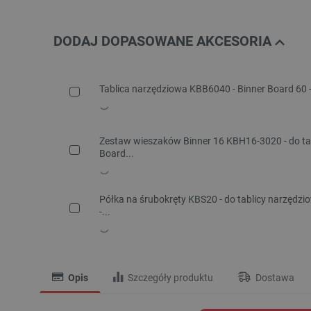
DODAJ DOPASOWANE AKCESORIA
Tablica narzędziowa KBB6040 - Binner Board 60 -
Zestaw wieszaków Binner 16 KBH16-3020 - do tab
Board...
Półka na śrubokręty KBS20 - do tablicy narzędzio
-...
Opis
Szczegóły produktu
Dostawa