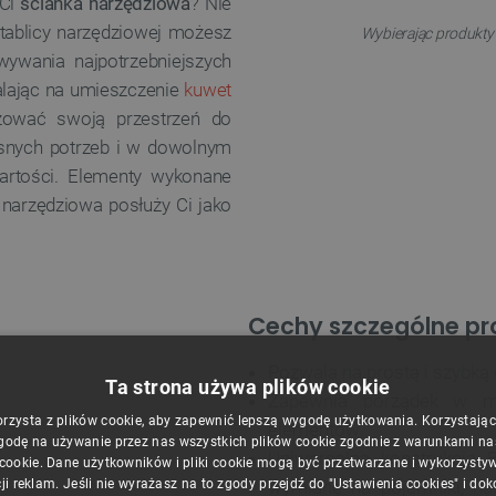
 Ci
ścianka narzędziowa
? Nie
tablicy narzędziowej możesz
Wybierając produkty 
wywania najpotrzebniejszych
alając na umieszczenie
kuwet
żować swoją przestrzeń do
snych potrzeb i w dowolnym
artości. Elementy wykonane
a narzędziowa posłuży Ci jako
Cechy szczególne pr
Pozwala na prostą i szybką 
Ta strona używa plików cookie
Zapewnia porządek w mie
orzysta z plików cookie, aby zapewnić lepszą wygodę użytkowania. Korzystając z
elementów
godę na używanie przez nas wszystkich plików cookie zgodnie z warunkami nasz
Uniwersalna konstrukcja 
 cookie. Dane użytkowników i pliki cookie mogą być przetwarzane i wykorzysty
ji reklam. Jeśli nie wyrażasz na to zgody przejdź do "Ustawienia cookies" i do
wymianę na pojemniki, hac