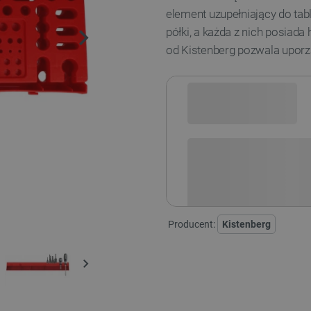
element uzupełniający do tab
półki, a każda z nich posiad
od Kistenberg pozwala upo
Sprawdź opcje płatności i finan
Producent:
Kistenberg