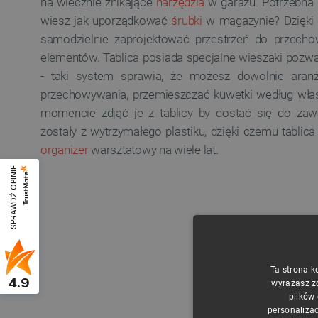
na wiecznie znikające
narzędzia
w garażu. Potrzebna
wiesz jak uporządkować
śrubki
w magazynie? Dzięki 
samodzielnie zaprojektować przestrzeń do przecho
elementów. Tablica posiada specjalne wieszaki pozw
- taki system sprawia, że możesz dowolnie aran
przechowywania, przemieszczać kuwetki według wła
momencie zdjąć je z tablicy by dostać się do zaw
zostały z wytrzymałego plastiku, dzięki czemu tablic
organizer
warsztatowy na wiele lat.
SPRAWDŹ OPINIE
Ta strona k
4.9
wyrażasz z
plików
personalizac