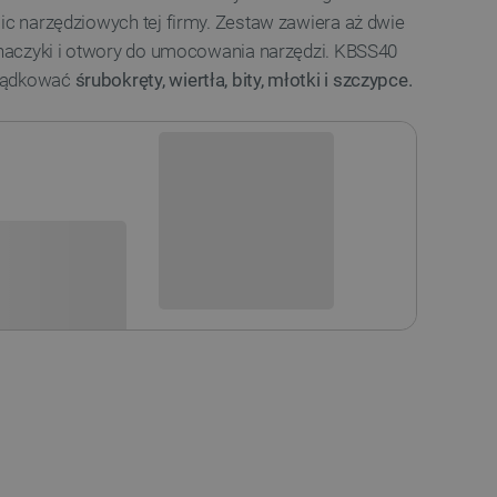
lic narzędziowych tej firmy. Zestaw zawiera aż dwie
a haczyki i otwory do umocowania narzędzi. KBSS40
rządkować
śrubokręty, wiertła, bity, młotki i szczypce.
Niedostępny
i
Produkt wycofany
sowania: