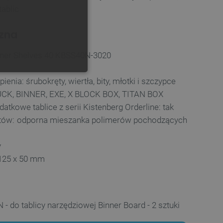
tablic
GERMAN
czna
nner Shelves 40 KBSS40N-3020
ONALNOŚĆ
nia: śrubokręty, wiertła, bity, młotki i szczypce
UCK, BINNER, EXE, X BLOCK BOX, TITAN BOX
kowe tablice z serii Kistenberg Orderline: tak
ntów: odporna mieszanka polimerów pochodzących
ownika i zarządzanie kontem.
y
 125 x 50 mm
any do działania sklepu
p.
- do tablicy narzędziowej Binner Board - 2 sztuki
ny do celów bilansowania
ia, że żądania stron
ne do tego samego serwera