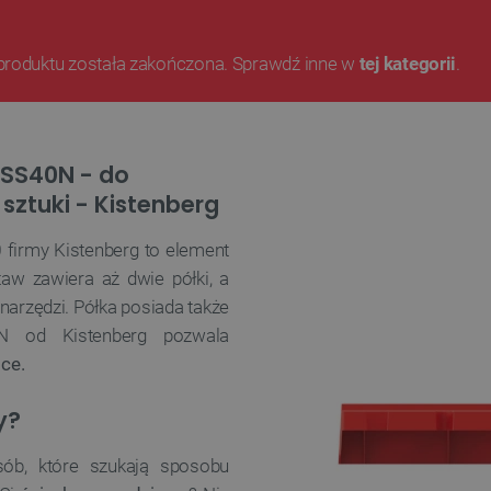
produktu została zakończona. Sprawdź inne w
tej kategorii
.
BSS40N - do
 sztuki - Kistenberg
0
firmy Kistenberg to element
taw zawiera aż dwie półki, a
narzędzi. Półka posiada także
N od Kistenberg pozwala
pce.
y?
sób, które szukają sposobu