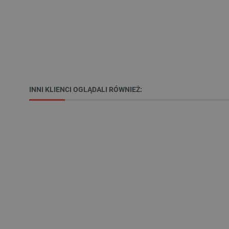
VISITOR_PRIVACY_METAD
Polityce prywa
__cf_bm
INNI KLIENCI OGLĄDALI RÓWNIEŻ:
__cf_bm
PHPSESSID
_smvs