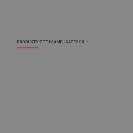
LaSID
__cf_bm
isListDisplay
PRODUKTY Z TEJ SAMEJ KATEGORII:
_lb_ccc
critData
CookieScriptConsent
LaVisitorId_Ym90bGFuZC5