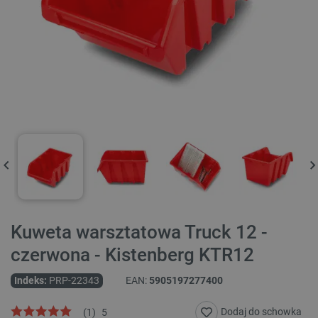
Kuweta warsztatowa Truck 12 -
czerwona - Kistenberg KTR12
Indeks:
PRP-22343
EAN:
5905197277400
Dodaj do schowka
(
1
)
5