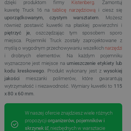
dzięki produktom firmy
Kistenberg
. Zamontuj
kuwetę Truck 16 na
tablicę narzędziową
i ciesz się
uporządkowanym, czystym warsztatem
. Możesz
również postawić kuwetki na płaskiej powierzchni i
piętrzyć je
, oszczędzając tym sposobem sporo
miejsca. Pojemniki Truck zostały zaprojektowane z
myślą o wygodnym przechowywaniu wszelkich
narzędzi
i drobnych elementów. Na każdym pojemniku
wyznaczone jest miejsce na
umieszczenie etykiety lub
kodu kreskowego
. Produkt wykonany jest z
wysokiej
jakości
mieszanki polimerów, które gwarantują
wytrzymałość i niezawodność. Wymiary kuwetki to
115
x 80 x 60 mm
.
W naszej ofercie znajdziesz wiele różnych
propozycji
organizerów, pojemników i
skrzynek
, niezbędnych w warsztacie