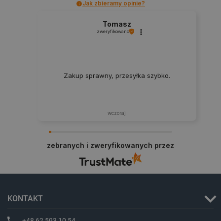
Jak zbieramy opinie?
Tomasz
zweryfikowano
PHPSESSID
PHP.net
Zakup sprawny, przesyłka szybko.
botland.com.pl
wczoraj
zebranych i zweryfikowanych przez
KONTAKT
+48 62 593 10 54