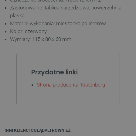
Zastosowanie: tablica narzędziowa, powierzchnia
TARGETOWANIE
płaska
FUNKCJONALNOŚĆ
Materiał wykonania: mieszanka polimerów
Kolor: czerwony
Wymiary: 115 x 80 x 60 mm
Niezbędne
Wydajność
Targetowanie
Funkcjonalność
Przydatne linki
Niezbędne pliki cookie umożliwiają korzystanie z
podstawowych funkcji strony internetowej, takich
jak logowanie użytkownika i zarządzanie kontem.
Strona producenta: Kistenberg
Bez niezbędnych plików cookie nie można
prawidłowo korzystać ze strony internetowej.
Provider /
Nazwa
Domena
PrestaShop-[abcdef0123456789]{32}
.botland.com.pl
INNI KLIENCI OGLĄDALI RÓWNIEŻ: