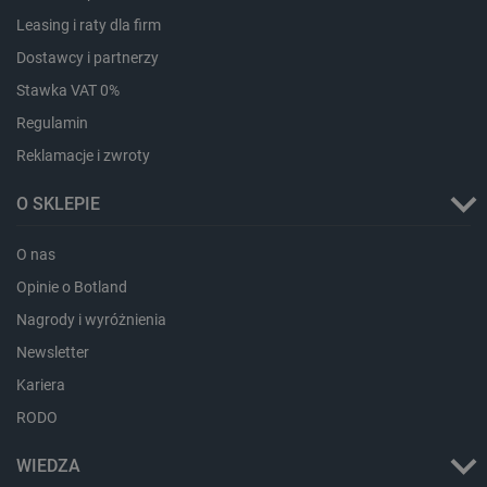
Leasing i raty dla firm
Dostawcy i partnerzy
Stawka VAT 0%
isListDisplay
botland.com.pl
Regulamin
Reklamacje i zwroty
O SKLEPIE
_lb_ccc
.botland.com.pl
O nas
Opinie o Botland
Nagrody i wyróżnienia
Newsletter
Kariera
RODO
WIEDZA