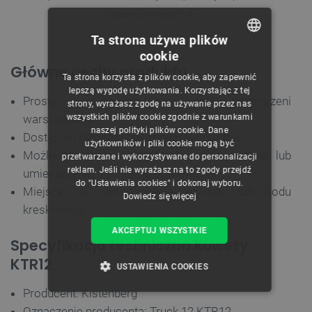
płaskiej powierzchni.
Ta strona używa plików
cookie
POLISH
Główne cechy produktu
Ta strona korzysta z plików cookie, aby zapewnić
CZECH
lepszą wygodę użytkowania. Korzystając z tej
Prosta i szybka organizacja przestrzeni
strony, wyrażasz zgodę na używanie przez nas
ENGLISH
wszystkich plików cookie zgodnie z warunkami
warsztatowej
naszej polityki plików cookie. Dane
GERMAN
Dostęp do najpotrzebniejszych elementów
użytkowników i pliki cookie mogą być
Możliwość montażu na tablicy narzędziowej lub
przetwarzane i wykorzystywane do personalizacji
reklam. Jeśli nie wyrażasz na to zgody przejdź
umieszczenia na płaskiej powierzchni
do "Ustawienia cookies" i dokonaj wyboru.
Miejsce na umieszczenie etykiety lub kodu
Dowiedz się więcej
kreskowego
AKCEPTUJ WSZYSTKIE
Specyfikacja techniczna kuwety
KTR12
USTAWIENIA COOKIES
Producent: Kistenberg
NIEZBĘDNE
WYDAJNOŚĆ
Oznaczenie producenta: Truck 12 KTR12