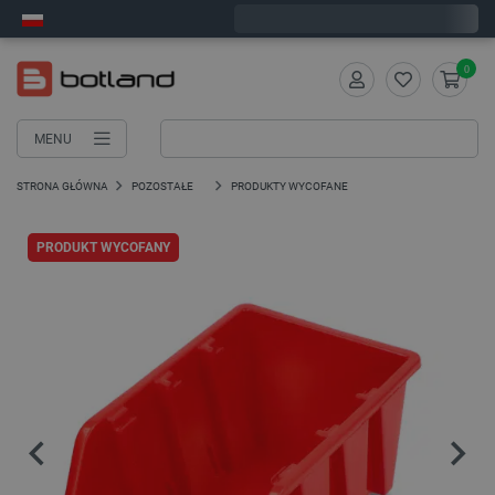
Zamów w ciągu:
6
:
23
:
56
, a wyślemy dziś!
0
MENU
STRONA GŁÓWNA
POZOSTAŁE
PRODUKTY WYCOFANE
PRODUKT WYCOFANY