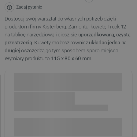
Zadaj pytanie
Dostosuj swój warsztat do własnych potrzeb dzięki
produktom firmy Kistenberg. Zamontuj kuwetę Truck 12
na tablicę narzędziową i ciesz się
uporządkowaną, czystą
przestrzenią
. Kuwety możesz również
układać jedna na
drugiej
oszczędzając tym sposobem sporo miejsca.
Wymiary produktu to
115 x 80 x 60 mm
.
Sprawdź opcje płatności i finansowania:
SPRAWDŹ ILOŚĆ