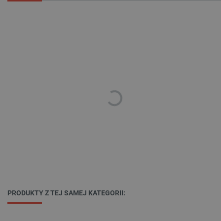
_lb
.botland.com.pl
Polityce prywatności Google
VISITOR_PRIVACY_METADATA
YouTube
.youtube.com
PRODUKTY Z TEJ SAMEJ KATEGORII: