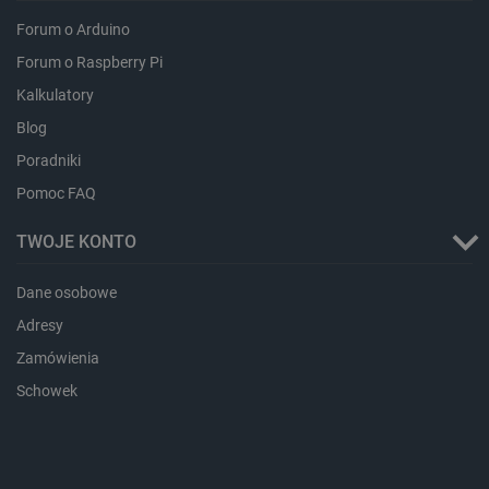
critData
botland.com.pl
Forum o Arduino
Forum o Raspberry Pi
Kalkulatory
Blog
Poradniki
Pomoc FAQ
TWOJE KONTO
CookieScriptConsent
CookieScript
Dane osobowe
botland.com.pl
Adresy
Zamówienia
Schowek