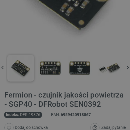
Fermion - czujnik jakości powietrza
- SGP40 - DFRobot SEN0392
Indeks:
DFR-19376
EAN:
6959420918867
Zadaj pytanie
Dodaj do schowka