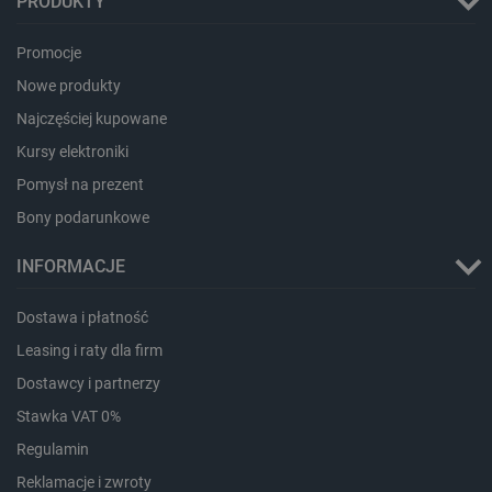
PRODUKTY
Promocje
Nowe produkty
Storage declaration
Najczęściej kupowane
Kursy elektroniki
Storage
Nazwa
Opis
type
Pomysł na prezent
_uetvid_exp
Pamięć
lokalna
Bony podarunkowe
dlapi_ucp
Pamięć
lokalna
INFORMACJE
_cltk
Pamięć
sesji
Dostawa i płatność
smforms
Pamięć
Leasing i raty dla firm
lokalna
Dostawcy i partnerzy
_smvc
Pamięć
lokalna
Stawka VAT 0%
lbx_ac_easystorage
Pamięć
Regulamin
sesji
Reklamacje i zwroty
dlapi_consent
Pamięć