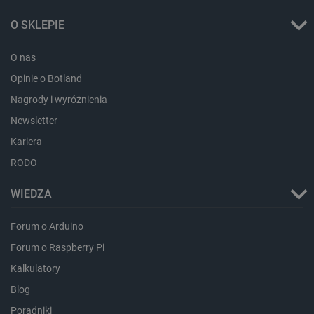
lokalna
O SKLEPIE
_uetvid
Pamięć
lokalna
_smsps
Pamięć
O nas
lokalna
Opinie o Botland
lastExternalReferrer
Pamięć
lokalna
Nagrody i wyróżnienia
ea_lu_ts
Pamięć
Newsletter
lokalna
Kariera
ea_gu_ts
Pamięć
lokalna
RODO
_gcl_ls
Pamięć
lokalna
WIEDZA
_smps
Pamięć
lokalna
Forum o Arduino
luigis.env.v2.159265-
Pamięć
182023
sesji
Forum o Raspberry Pi
_uetsid_exp
Pamięć
Kalkulatory
lokalna
Blog
_uetsid
Pamięć
lokalna
Poradniki