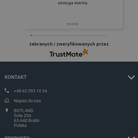
obsługa klienta.
LaVisitorId_Ym90bGFuZC5sYWRlc2suY29tLw
.botland.com.pl
wczoraj
critCartData
botland.com.pl
zebranych i zweryfikowanych przez
KONTAKT
critAccountId
botland.com.pl
+48 62 593 10 54
Napisz do nas
BOTLAND
Gola 25A
63-640 Bralin
Polska