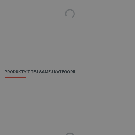
isListDisplay
botland.com.pl
_lb_ccc
.botland.com.pl
PRODUKTY Z TEJ SAMEJ KATEGORII:
critData
botland.com.pl