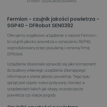
DFRobot - czujnik jakości powietrza.
Fermion - czujnik jakości powietrza -
SGP40 - DFRobot SEN0392
__cf_bm
Cloudflare Inc.
.inpost.pl
Oferujemy wyjątkowe urządzenie o nazwie Fermion -
to czujnik jakości powietrza o oznaczeniu SGP40,
wyprodukowany przez popularną i cenioną firmę
DFRobot.
Urządzenie doskonale sprawdzi się jako komponent
do budowy własnego urządzenia zbierającego
informacje o stanie jakości powietrza. Tego typu
__cf_bm
Cloudflare Inc.
.webshopapp.com
sprzęt jest często wykorzystywany również w
urządzeniach takich jak okapy, oczyszczacze
powietrza czy stacje pogody.