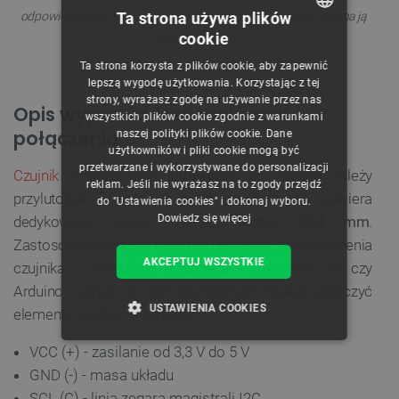
Ta strona używa plików
odpowiednikiem
Arduino
. Płytka nie jest częścią zestawu, można ją
cookie
nabyć osobno.
POLISH
Ta strona korzysta z plików cookie, aby zapewnić
CZECH
lepszą wygodę użytkowania. Korzystając z tej
strony, wyrażasz zgodę na używanie przez nas
ENGLISH
Opis wyprowadzeń i schemat
wszystkich plików cookie zgodnie z warunkami
połączenia
naszej polityki plików cookie. Dane
GERMAN
użytkowników i pliki cookie mogą być
przetwarzane i wykorzystywane do personalizacji
Czujnik
posiada
pola lutownicze
, do których należy
reklam. Jeśli nie wyrażasz na to zgody przejdź
przylutować złącza
goldpin
. Zestaw zawiera
do "Ustawienia cookies" i dokonaj wyboru.
Dowiedz się więcej
dedykowaną listwę 1x4 o rastrze
2,54 mm
.
Zastosowanie złącza tego typu pozwala na podłączenia
AKCEPTUJ WSZYSTKIE
czujnika z modułem kontrolera -
Raspberry Pi
czy
Arduino i płytek do nich pochodnych. Należy połączyć
USTAWIENIA COOKIES
elementy według zależności:
NIEZBĘDNE
WYDAJNOŚĆ
VCC (+) - zasilanie od 3,3 V do 5 V
GND (-) - masa układu
TARGETOWANIE
SCL (C) - linia zegara magistrali I2C