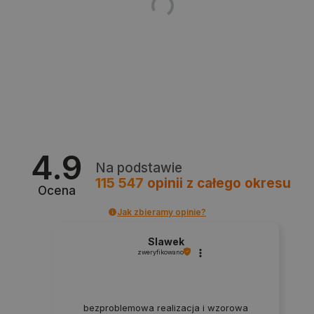
4.9
CookieScriptConsent
CookieScript
botland.com.pl
Na podstawie
115 547
opinii
z całego okresu
Ocena
Jak zbieramy opinie?
Slawek
zweryfikowano
bezproblemowa realizacja i wzorowa