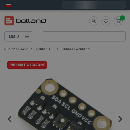
Wyślemy w poniedziałek
0
MENU
STRONA GŁÓWNA
POZOSTAŁE
PRODUKTY WYCOFANE
PRODUKT WYCOFANY