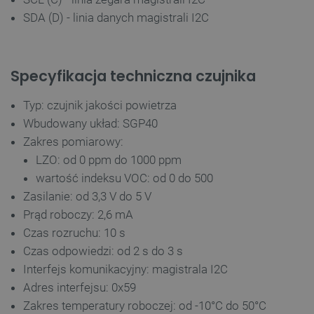
SDA (D) - linia danych magistrali I2C
FUNKCJONALNOŚĆ
Specyfikacja techniczna czujnika
Niezbędne
Wydajność
Targetowanie
Typ: czujnik jakości powietrza
Funkcjonalność
Wbudowany układ: SGP40
Niezbędne pliki cookie umożliwiają korzystanie z
Zakres pomiarowy:
podstawowych funkcji strony internetowej, takich
LZO: od 0 ppm do 1000 ppm
jak logowanie użytkownika i zarządzanie kontem.
Bez niezbędnych plików cookie nie można
wartość indeksu VOC: od 0 do 500
prawidłowo korzystać ze strony internetowej.
Zasilanie: od 3,3 V do 5 V
Provider /
Nazwa
Prąd roboczy: 2,6 mA
Domena
Czas rozruchu: 10 s
PrestaShop-[abcdef0123456789]{32}
.botland.com.pl
Czas odpowiedzi: od 2 s do 3 s
Interfejs komunikacyjny: magistrala I2C
Adres interfejsu: 0x59
_lb
.botland.com.pl
Zakres temperatury roboczej: od -10°C do 50°C