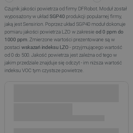
Czujnik jakości powietrza od firmy DFRobot. Moduł został
wyposażony w układ
SGP40
produkcji popularnej firmy,
jaką jest Sensirion. Poprzez układ SGP40 moduł dokonuje
pomiaru jakości powietrza LZO w zakresie
od 0 ppm do
1000 ppm
. Zmierzone wartości prezentowane są w
postaci
wskazań indeksu LZO
- przyjmującego wartość
od 0 do 500. Jakość powietrza jest zależna od tego w
jakim przedziale znajduje się odczyt - im niższa wartość
indeksu VOC tym czystsze powietrze.
Sprawdź opcje płatności i finansowania:
SPRAWDŹ ILOŚĆ