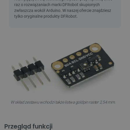
W skład zestawu wchodzi także listwa goldpin raster 2,54 mm.
Przegląd funkcji