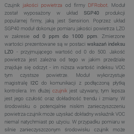
Czujnik
jakości powietrza
od firmy
DFRobot
. Moduł
został wyposażony w układ
SGP40
produkcji
popularnej firmy, jaką jest Sensirion. Poprzez układ
SGP40 moduł dokonuje pomiaru jakości powietrza LZO
w zakresie
od 0 ppm do 1000 ppm
. Zmierzone
wartości prezentowane są w postaci
wskazań indeksu
LZO
- przyjmującego wartość od 0 do 500. Jakość
powietrza jest zależna od tego w jakim przedziale
znajduje się odczyt - im niższa wartość indeksu VOC
tym czystsze powietrze. Moduł wykorzystuje
magistralę
I2C
do komunikacji z podłączoną płytką
kontrolera. Im dłużej
czujnik
jest używany, tym lepsza
jest jego czułość oraz dokładność trendu i zmiany. W
środowisku o potencjalnie niskim zanieczyszczeniu
powietrza czujnik może uzyskać dokładny wskaźnik VOC
niemal natychmiast po użyciu. W przypadku pomiaru w
silnie zanieczyszczonym środowisku czujnik może