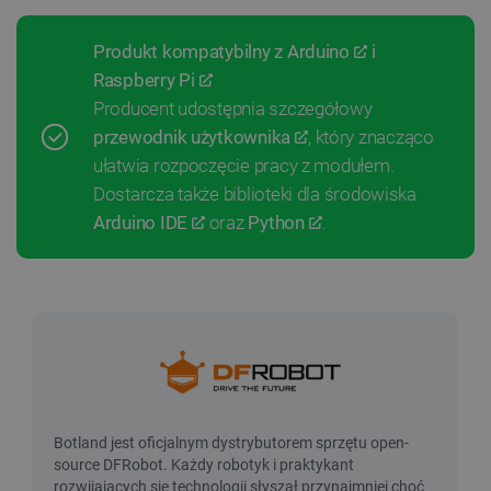
Produkt kompatybilny z
Arduino
i
Raspberry Pi
Producent udostępnia szczegółowy
przewodnik użytkownika
, który znacząco
ułatwia rozpoczęcie pracy z modułem.
Dostarcza także biblioteki dla środowiska
Arduino IDE
oraz
Python
.