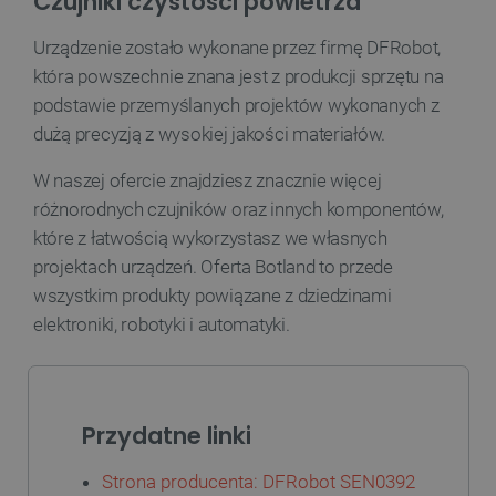
Czujniki czystości powietrza
Urządzenie zostało wykonane przez firmę DFRobot,
która powszechnie znana jest z produkcji sprzętu na
podstawie przemyślanych projektów wykonanych z
PHPSESSID
PHP.net
botland.com.pl
dużą precyzją z wysokiej jakości materiałów.
W naszej ofercie znajdziesz znacznie więcej
różnorodnych czujników oraz innych komponentów,
które z łatwością wykorzystasz we własnych
projektach urządzeń. Oferta Botland to przede
wszystkim produkty powiązane z dziedzinami
elektroniki, robotyki i automatyki.
Przydatne linki
Strona producenta: DFRobot SEN0392