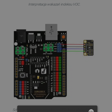
Interpretacja wskazań indeksu VOC.
Schemat połączenia czujnika od DFRobot z płytką będącą