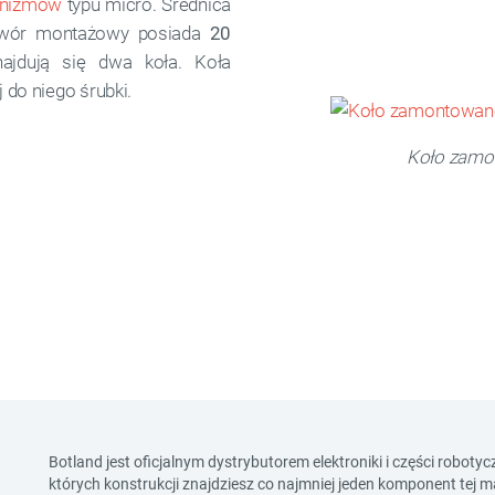
nizmów
typu micro. Średnica
twór montażowy posiada
20
ajdują się dwa koła. Koła
do niego śrubki.
Koło zamo