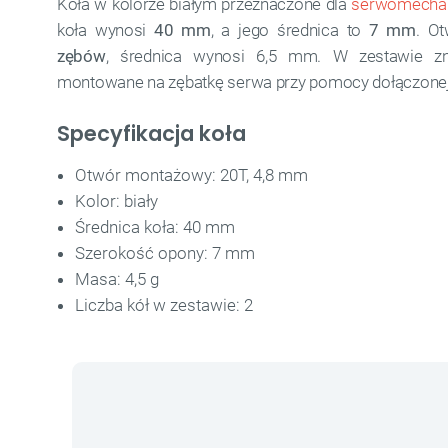
Koła w kolorze białym przeznaczone dla
serwomecha
koła wynosi
40 mm
, a jego średnica to
7 mm
. O
zębów
, średnica wynosi 6,5 mm. W zestawie zn
montowane na zębatkę serwa przy pomocy dołączonej 
Specyfikacja koła
Otwór montażowy: 20T, 4,8 mm
Kolor: biały
Średnica koła: 40 mm
Szerokość opony: 7 mm
Masa: 4,5 g
Liczba kół w zestawie: 2