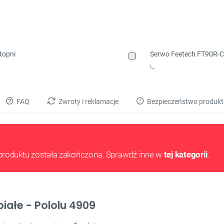
topni
Serwo Feetech FT90R-C00
FAQ
Zwroty i reklamacje
Bezpieczeństwo produkt
produktu została zakończona. Sprawdź inne w
tej kategorii
.
białe - Pololu 4909