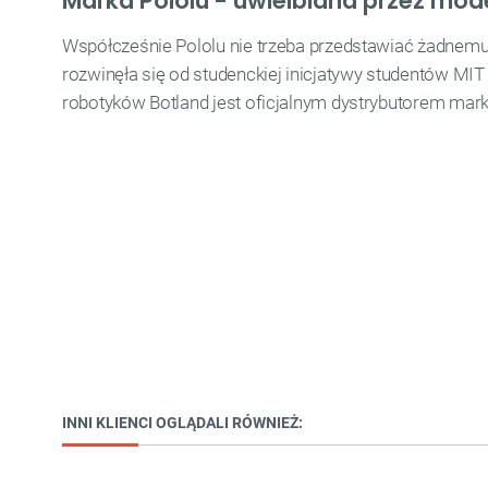
Marka Pololu - uwielbiana przez mod
Współcześnie Pololu nie trzeba przedstawiać żadnemu
rozwinęła się od studenckiej inicjatywy studentów MIT 
robotyków Botland jest oficjalnym dystrybutorem mark
INNI KLIENCI OGLĄDALI RÓWNIEŻ: