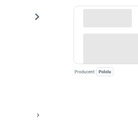
Sprawdź opcje płatności i finan
Producent:
Pololu