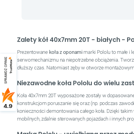
Zalety kół 40x7mm 20T - białych - P
Prezentowane
koła z oponami
marki Pololu to małe i l
SPRAWDŹ OPINIE
serwomechanizmu na niepotrzebne obciążenia. Tworz
dłuższy czas. Natomiast zęby w otworze montażowym - 
Niezawodne koła Pololu do wielu za
Koła 40x7mm 20T wyposażone zostały w dopasowane, 
konstrukcjom poruszanie się oraz (np. podczas zawodó
4.9
konieczności demontowania całego koła. Dzięki takim
mobilnych, zdalnie sterowanych pojazdach i innych pr