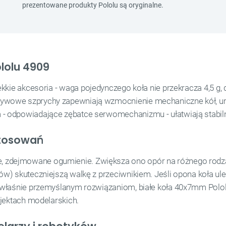
ololu 4909
ekkie akcesoria - waga pojedynczego koła nie przekracza 4,5 g, 
ywowe szprychy zapewniają wzmocnienie mechaniczne kół, um
odpowiadające zębatce serwomechanizmu - ułatwiają stabilny ob
stosowań
zdejmowane ogumienie. Zwiększa ono opór na różnego rodzaj
w) skuteczniejszą walkę z przeciwnikiem. Jeśli opona koła ul
 właśnie przemyślanym rozwiązaniom, białe koła 40x7mm Polo
ojektach modelarskich.