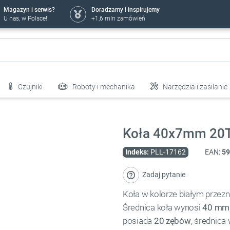
Magazyn i serwis?
Doradzamy i inspirujemy
U nas, w Polsce!
+1,6 mln zamówień
Czujniki
Roboty i mechanika
Narzędzia i zasilanie
Koła 40x7mm 20T 
Indeks:
PLL-17162
EAN:
59
Zadaj pytanie
Koła w kolorze białym prze
Średnica koła wynosi
40 mm
posiada
20 zębów
, średnica