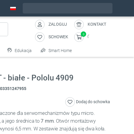
Wyślemy w piątek
ZALOGUJ
KONTAKT
0
SCHOWEK
Edukacja
Smart Home
- białe - Pololu 4909
03351247955
Dodaj do schowka
znaczone dla serwomechanizmów typu micro.
, a jego średnica to
7 mm
. Otwór montażowy
 wynosi 6,5 mm. W zestawie znajdują się dwa koła.