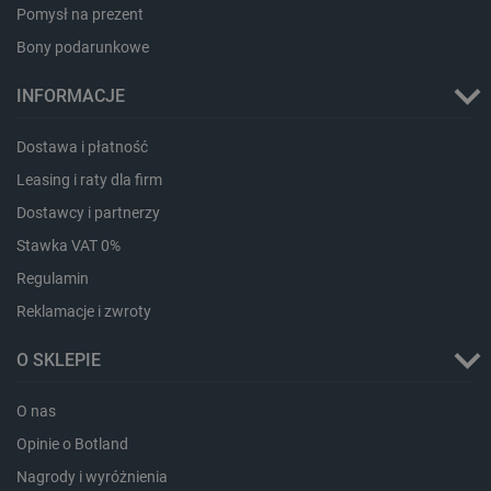
Pomysł na prezent
Bony podarunkowe
INFORMACJE
CookieScriptConsent
CookieScript
Dostawa i płatność
botland.com.pl
Leasing i raty dla firm
Dostawcy i partnerzy
Stawka VAT 0%
Regulamin
Reklamacje i zwroty
O SKLEPIE
LaVisitorId_Ym90bGFuZC5sYWRlc2suY29tLw
.botland.com.pl
O nas
Opinie o Botland
Nagrody i wyróżnienia
critCartData
botland.com.pl