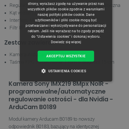
strony, wyrażasz zgodę na używanie przez nas
Regulacja ostrości: programowalna / automatyczna
ENGLISH
wszystkich plików cookie zgodnie z warunkami
Kąt widzenia: 77,6° (przekątna)
naszej polityki plików cookie. Dane
GERMAN
Interfejs: MIPI CSI-2 2-liniowy
użytkowników i pliki cookie mogą być
przetwarzane i wykorzystywane do personalizacji
Filtr IR: brak
reklam. Jeśli nie wyrażasz na to zgody przejdź
do "Ustawienia cookies" i dokonaj wyboru.
Zestaw zawiera
Dowiedz się więcej
Kamera ArduCam Sony IMX219
AKCEPTUJ WSZYSTKIE
Taśma FPC 15-pin, raster 1 mm o długości 15 cm
USTAWIENIA COOKIES
Kamera Sony IMX219 8Mpx NoIR -
NIEZBĘDNE
WYDAJNOŚĆ
programowalne/automatyczne
regulowanie ostrości - dla Nvidia -
TARGETOWANIE
ArduCam B0189
FUNKCJONALNOŚĆ
Moduł kamery Arducam B0189 to nowszy
odpowiednik B0183, bazujący na identycznej