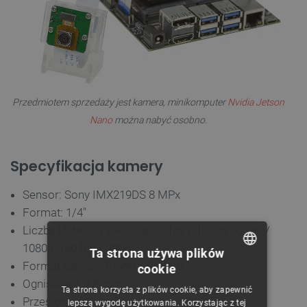
Przedmiotem sprzedaży jest kamera, minikomputer
Nvidia Jetson
Nano
można nabyć osobno.
Specyfikacja kamery
Sensor: Sony IMX219DS 8 MPx
Format: 1/4"
Liczba klatek na sekundę: 30 fps / 1080p, 60 fps /
1080p, 180 fps / 720p
Ta strona używa plików
Format danych: RAW8 / RAW10
cookie
POLISH
Ogniskowa: 2,8 mm
Ta strona korzysta z plików cookie, aby zapewnić
CZECH
Przesłona: 2,2
lepszą wygodę użytkowania. Korzystając z tej