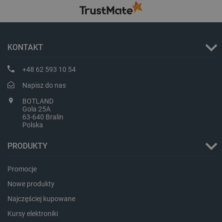
_lb_ccc
.botland.com.pl
KONTAKT
+48 62 593 10 54
Napisz do nas
BOTLAND
Gola 25A
63-640 Bralin
Polska
PRODUKTY
critData
botland.com.pl
Promocje
Nowe produkty
Najczęściej kupowane
Kursy elektroniki