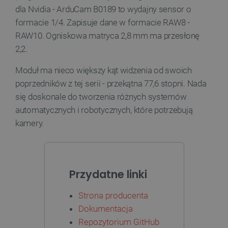
dla Nvidia - ArduCam B0189 to wydajny sensor o
formacie 1/4. Zapisuje dane w formacie RAW8 -
RAW10. Ogniskowa matryca 2,8 mm ma przesłonę
Polityce prywatności Google
2,2.
Moduł ma nieco większy kąt widzenia od swoich
VISITOR_PRIVACY_METADATA
YouTube
.youtube.com
poprzedników z tej serii - przekątna 77,6 stopni. Nada
się doskonale do tworzenia różnych systemów
automatycznych i robotycznych, które potrzebują
kamery.
Przydatne linki
Strona producenta
Dokumentacja
Repozytorium GitHub