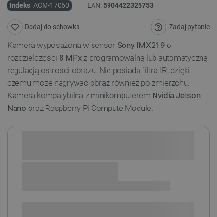
Indeks:
ACM-17060
EAN:
5904422326753
Zadaj pytanie
Dodaj do schowka
Kamera wyposażona w sensor
Sony IMX219
o
rozdzielczości
8 MPx
z programowalną lub automatyczną
regulacją ostrości obrazu. Nie posiada filtra IR, dzięki
czemu może nagrywać obraz również po zmierzchu.
Kamera kompatybilna z minikomputerem
Nvidia Jetson
Nano
oraz Raspberry Pi Compute Module.
Sprawdź opcje płatności i finansowania:
SPRAWDŹ ILOŚĆ