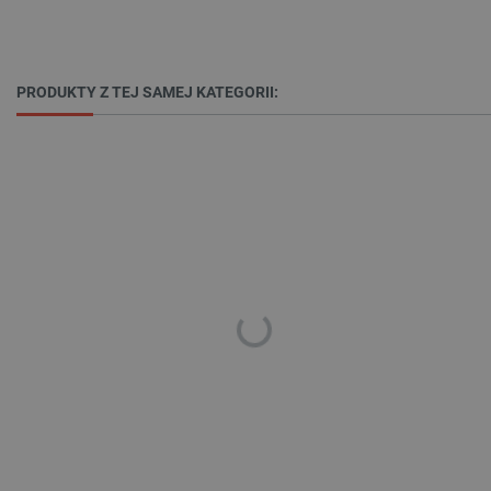
PHPSESSID
PHP.net
botland.com.pl
PRODUKTY Z TEJ SAMEJ KATEGORII:
_smvs
.botland.com.pl