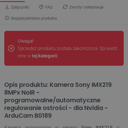
Załączniki
FAQ
Zwroty i reklamacje
Bezpieczeństwo produktu
Uwaga!
Sprzedaż produktu została zakończona. Sprawdź
inne w
tej kategorii
.
Opis produktu: Kamera Sony IMX219
8MPx NoIR -
programowalne/automatyczne
regulowanie ostrości - dla Nvidia -
ArduCam B0189
Kamera wyposażona w sensor
Sony IMX219
o