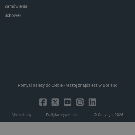
Storage declaration
Zamówienia
Storage
Nazwa
Opis
Schowek
type
_uetvid_exp
Pamięć
lokalna
dlapi_ucp
Pamięć
lokalna
_cltk
Pamięć
sesji
smforms
Pamięć
lokalna
_smvc
Pamięć
lokalna
Pomysł należy do Ciebie - resztę znajdziesz w Botland
lbx_ac_easystorage
Pamięć
sesji
dlapi_consent
Pamięć
lokalna
Mapa strony
Polityka prywatności
© Copyright 2026
_uetvid
Pamięć
lokalna
_smsps
Pamięć
lokalna