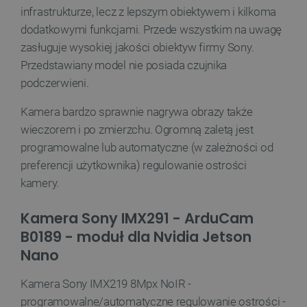
infrastrukturze, lecz z lepszym obiektywem i kilkoma
Niezbędne
Wydajność
Targetowanie
dodatkowymi funkcjami. Przede wszystkim na uwagę
Funkcjonalność
zasługuje wysokiej jakości obiektyw firmy Sony.
Przedstawiany model nie posiada czujnika
Niezbędne pliki cookie umożliwiają korzystanie z
podstawowych funkcji strony internetowej, takich
podczerwieni.
jak logowanie użytkownika i zarządzanie kontem.
Bez niezbędnych plików cookie nie można
Kamera bardzo sprawnie nagrywa obrazy także
prawidłowo korzystać ze strony internetowej.
wieczorem i po zmierzchu. Ogromną zaletą jest
Provider /
Nazwa
Domena
programowalne lub automatyczne (w zależności od
PrestaShop-[abcdef0123456789]{32}
.botland.com.pl
preferencji użytkownika) regulowanie ostrości
kamery.
Kamera Sony IMX291 - ArduCam
_lb
.botland.com.pl
B0189 - moduł dla Nvidia Jetson
Nano
Kamera Sony IMX219 8Mpx NoIR -
programowalne/automatyczne regulowanie ostrości -