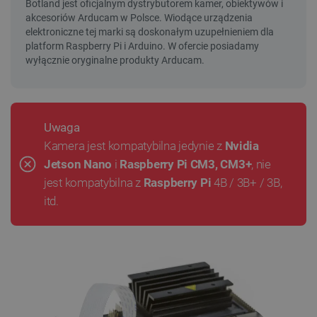
Uwaga
Kamera jest kompatybilna jedynie z
Nvidia
Jetson Nano
i
Raspberry Pi CM3, CM3+
, nie
jest kompatybilna z
Raspberry Pi
4B / 3B+ / 3B,
itd.