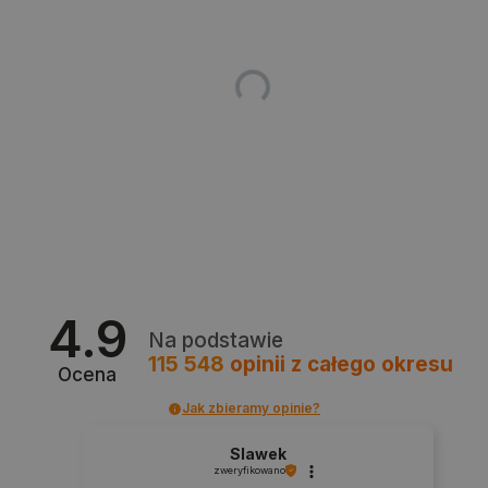
Bez niezbędnych plików cookie nie można
prawidłowo korzystać ze strony internetowej.
Provider /
Nazwa
Domena
PrestaShop-[abcdef0123456789]{32}
.botland.com.pl
_lb
.botland.com.pl
4.9
Na podstawie
115 548
opinii
z całego okresu
Ocena
Jak zbieramy opinie?
Polityce prywatności Google
Slawek
zweryfikowano
VISITOR_PRIVACY_METADATA
YouTube