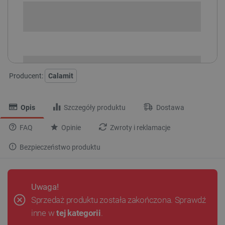
SPRAWDŹ ILOŚĆ
i
Niedostępny
Produkt wycofany
Producent:
Calamit
Opis
Szczegóły produktu
Dostawa
FAQ
Opinie
Zwroty i reklamacje
Bezpieczeństwo produktu
Uwaga!
Sprzedaż produktu została zakończona. Sprawdź
inne w
tej kategorii
.