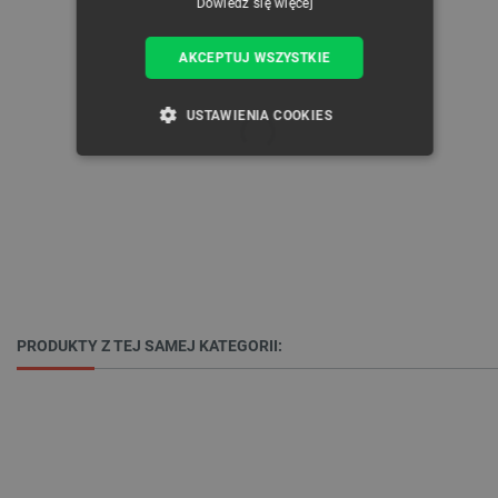
Dowiedz się więcej
AKCEPTUJ WSZYSTKIE
USTAWIENIA COOKIES
NIEZBĘDNE
WYDAJNOŚĆ
TARGETOWANIE
FUNKCJONALNOŚĆ
PRODUKTY Z TEJ SAMEJ KATEGORII:
Niezbędne
Wydajność
Targetowanie
Funkcjonalność
Niezbędne pliki cookie umożliwiają korzystanie z
podstawowych funkcji strony internetowej, takich
jak logowanie użytkownika i zarządzanie kontem.