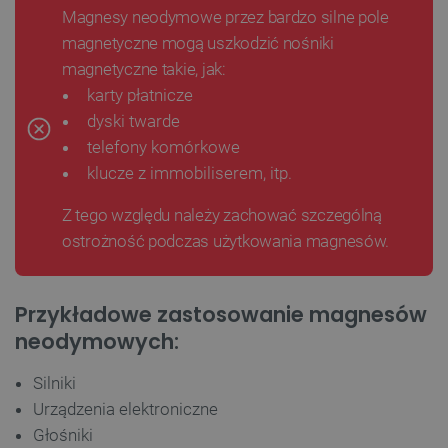
Magnesy neodymowe przez bardzo silne pole
magnetyczne mogą uszkodzić nośniki
magnetyczne takie, jak:
karty płatnicze
dyski twarde
telefony komórkowe
klucze z immobiliserem, itp.
Z tego względu należy zachować szczególną
ostrożność podczas użytkowania magnesów.
Przykładowe zastosowanie magnesów
neodymowych:
Silniki
Urządzenia elektroniczne
Głośniki