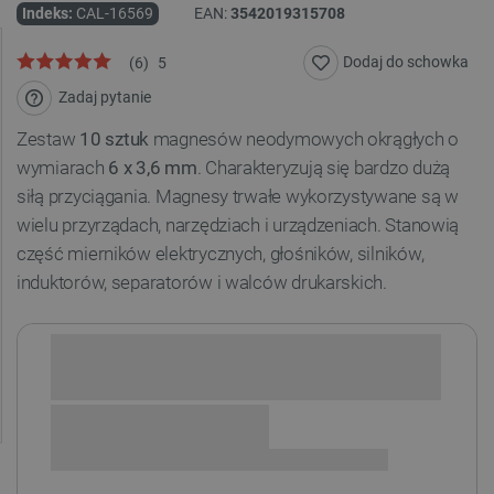
Indeks:
CAL-16569
EAN:
3542019315708
Dodaj do schowka
(
6
)
5
Zadaj pytanie
Zestaw
10 sztuk
magnesów neodymowych okrągłych o
wymiarach
6 x 3,6 mm
. Charakteryzują się bardzo dużą
siłą przyciągania. Magnesy trwałe wykorzystywane są w
wielu przyrządach, narzędziach i urządzeniach. Stanowią
część mierników elektrycznych, głośników, silników,
induktorów, separatorów i walców drukarskich.
Sprawdź opcje płatności i finansowania: