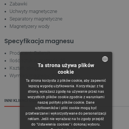
Zabawki
Uchwyty magnetyczne
Separatory magnetyczne
Magnetyzery wody
Specyfikacja magnesu
Producent: Calamit
Ilość sztuk w zestawie: 10
Ta strona używa plików
Kształt: okrągły, walec
cookie
POLISH
Wymiary magnesu: ∅ 6 x 3,6 mm
Ta strona korzysta z plików cookie, aby zapewnić
CZECH
lepszą wygodę użytkowania. Korzystając z tej
strony, wyrażasz zgodę na używanie przez nas
ENGLISH
wszystkich plików cookie zgodnie z warunkami
INNI KLIENCI OGLĄDALI RÓWNIEŻ:
naszej polityki plików cookie. Dane
GERMAN
użytkowników i pliki cookie mogą być
przetwarzane i wykorzystywane do personalizacji
reklam. Jeśli nie wyrażasz na to zgody przejdź
do "Ustawienia cookies" i dokonaj wyboru.