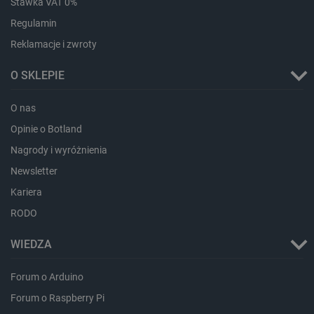
Stawka VAT 0%
Regulamin
Reklamacje i zwroty
O SKLEPIE
O nas
Opinie o Botland
Nagrody i wyróżnienia
_smvs
.botland.com.pl
Newsletter
Kariera
RODO
WIEDZA
LaSID
Quality Unit LLC
botland.com.pl
Forum o Arduino
Forum o Raspberry Pi