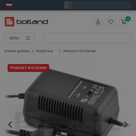
Zamów w ciągu:
9
:
54
:
35
, a wyślemy dziś!
0
MENU
STRONA GŁÓWNA
POZOSTAŁE
PRODUKTY WYCOFANE
PRODUKT WYCOFANY