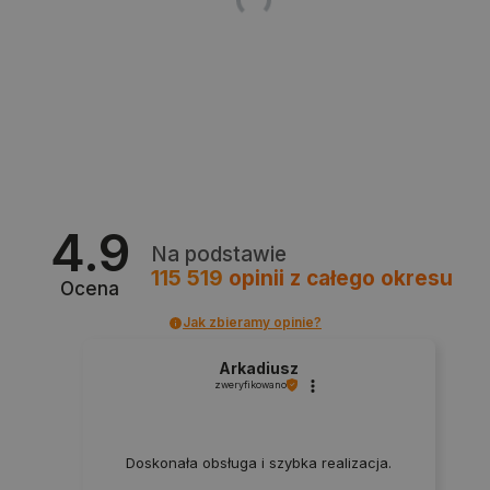
Provider /
Nazwa
Domena
PrestaShop-[abcdef0123456789]{32}
.botland.com.pl
_lb
.botland.com.pl
4.9
Na podstawie
115 519
opinii
z całego okresu
Ocena
Jak zbieramy opinie?
Arkadiusz
Polityce prywatności Google
zweryfikowano
VISITOR_PRIVACY_METADATA
YouTube
.youtube.com
Doskonała obsługa i szybka realizacja.