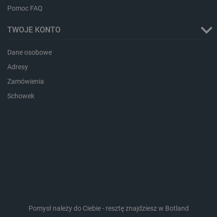
.bambulab.com
Pomoc FAQ
TWOJE KONTO
Dane osobowe
Adresy
Zamówienia
Schowek
isListDisplay
botland.com.pl
_lb_ccc
.botland.com.pl
Pomysł należy do Ciebie - resztę znajdziesz w Botland