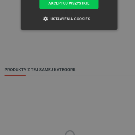
AKCEPTUJ WSZYSTKIE
USTAWIENIA COOKIES
NIEZBĘDNE
WYDAJNOŚĆ
TARGETOWANIE
FUNKCJONALNOŚĆ
PRODUKTY Z TEJ SAMEJ KATEGORII:
Niezbędne
Wydajność
Targetowanie
Funkcjonalność
Niezbędne pliki cookie umożliwiają korzystanie z
podstawowych funkcji strony internetowej, takich
jak logowanie użytkownika i zarządzanie kontem.
Bez niezbędnych plików cookie nie można
prawidłowo korzystać ze strony internetowej.