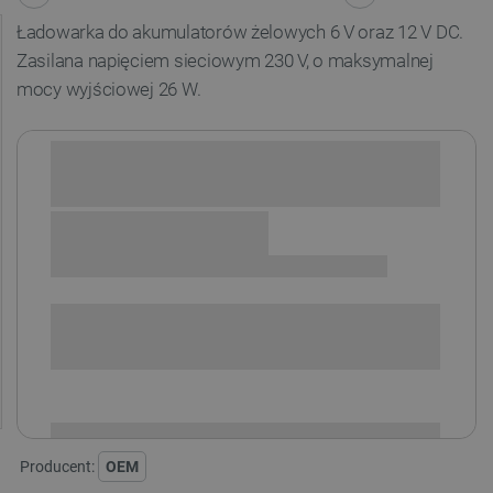
Ładowarka do akumulatorów żelowych 6 V oraz 12 V DC.
Zasilana napięciem sieciowym
230 V, o maksymalnej
mocy wyjściowej 26 W.
Sprawdź opcje płatności i finansowania:
SPRAWDŹ ILOŚĆ
i
Niedostępny
Produkt wycofany
Producent:
OEM