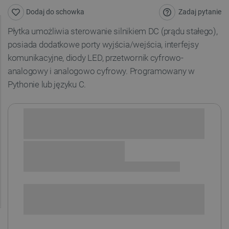
Zadaj pytanie
Dodaj do schowka
Płytka umożliwia sterowanie silnikiem DC (prądu stałego),
posiada dodatkowe porty wyjścia/wejścia, interfejsy
komunikacyjne, diody LED, przetwornik cyfrowo-
analogowy i analogowo cyfrowy. Programowany w
Pythonie lub języku C.
Sprawdź opcje płatności i finansowania:
SPRAWDŹ ILOŚĆ
i
Niedostępny
Produkt wycofany