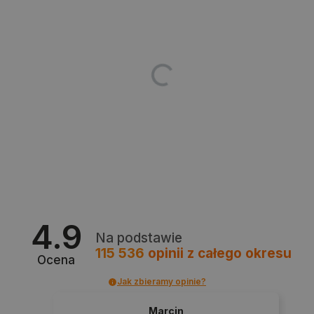
Bez niezbędnych plików cookie nie można
prawidłowo korzystać ze strony internetowej.
Provider /
Nazwa
Domena
PrestaShop-[abcdef0123456789]{32}
.botland.com.pl
_lb
.botland.com.pl
4.9
Na podstawie
115 536
opinii
z całego okresu
Ocena
Jak zbieramy opinie?
Polityce prywatności Google
Marcin