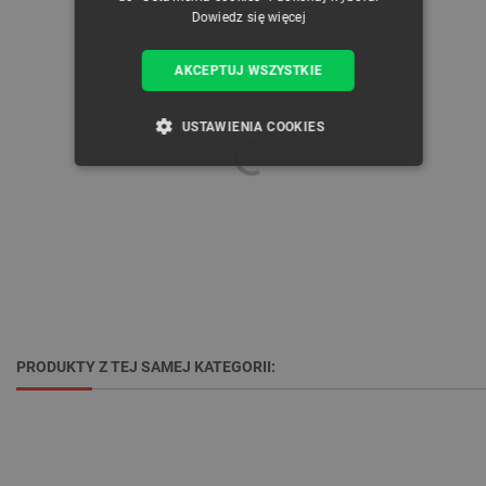
Dowiedz się więcej
AKCEPTUJ WSZYSTKIE
USTAWIENIA COOKIES
NIEZBĘDNE
WYDAJNOŚĆ
TARGETOWANIE
FUNKCJONALNOŚĆ
PRODUKTY Z TEJ SAMEJ KATEGORII:
Niezbędne
Wydajność
Targetowanie
Funkcjonalność
Niezbędne pliki cookie umożliwiają korzystanie z
podstawowych funkcji strony internetowej, takich
jak logowanie użytkownika i zarządzanie kontem.