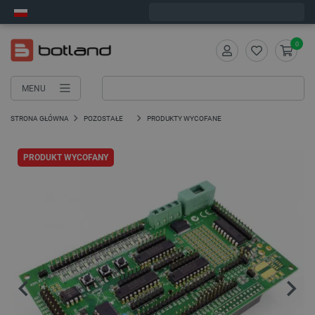
Zamów w ciągu:
3
:
46
:
55
, a wyślemy dziś!
0
MENU
STRONA GŁÓWNA
POZOSTAŁE
PRODUKTY WYCOFANE
PRODUKT WYCOFANY