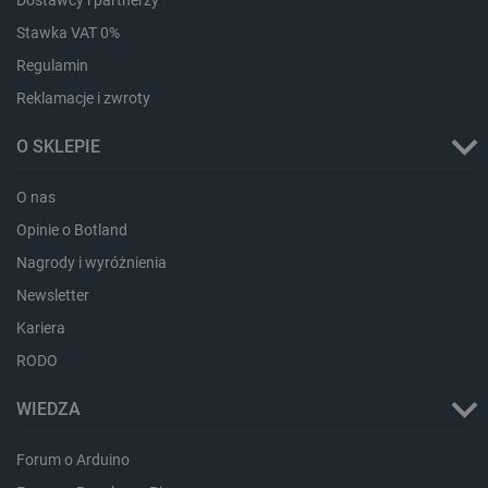
Dostawcy i partnerzy
Stawka VAT 0%
Regulamin
Reklamacje i zwroty
O SKLEPIE
O nas
Opinie o Botland
Nagrody i wyróżnienia
_smvs
.botland.com.pl
Newsletter
Kariera
RODO
LaSID
Quality Unit LLC
WIEDZA
botland.com.pl
Forum o Arduino