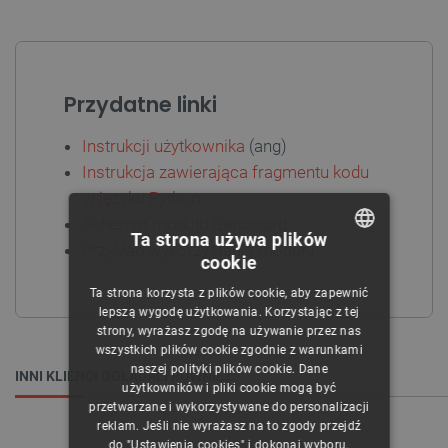
Przydatne linki
Instrukcji użytkownika
(ang)
Instrukcja zawierająca fragmentu kodu
w języku Python
Schemat modułu Gertboard
Ta strona używa plików
Przykład wykorzystania modułu
cookie
POLISH
Ta strona korzysta z plików cookie, aby zapewnić
CZECH
lepszą wygodę użytkowania. Korzystając z tej
strony, wyrażasz zgodę na używanie przez nas
ENGLISH
wszystkich plików cookie zgodnie z warunkami
naszej polityki plików cookie. Dane
GERMAN
INNI KLIENCI OGLĄDALI RÓWNIEŻ:
użytkowników i pliki cookie mogą być
przetwarzane i wykorzystywane do personalizacji
reklam. Jeśli nie wyrażasz na to zgody przejdź
do "Ustawienia cookies" i dokonaj wyboru.