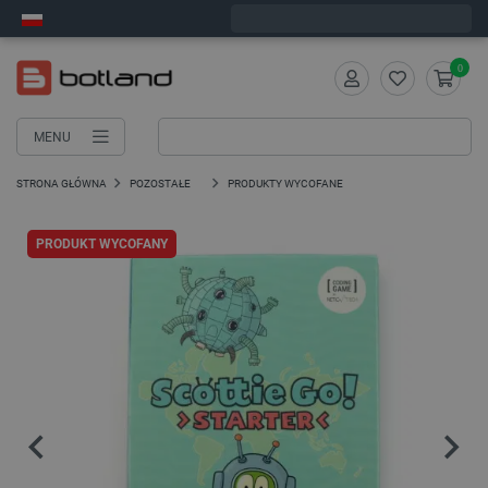
Zamów w ciągu:
2
:
51
:
15
, a wyślemy dziś!
0
MENU
STRONA GŁÓWNA
POZOSTAŁE
PRODUKTY WYCOFANE
PRODUKT WYCOFANY