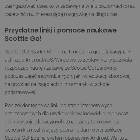
TARGETOWANIE
zaangażować dziecko w zabawę na wielu poziomach oraz
zapewnić mu interesującą rozgrywkę na długi czas.
FUNKCJONALNOŚĆ
Przydatne linki i pomoce naukowe
Scottie Go!
Niezbędne
Wydajność
Targetowanie
Scottie Go! Starter Mini - multimedialna gra edukacyjna +
Funkcjonalność
aplikacja Android/iOS/Windows to zestaw, który pozwala
rozpocząć naukę i zabawę ze Scottie Go! zarówno
Niezbędne pliki cookie umożliwiają korzystanie z
podstawowych funkcji strony internetowej, takich
podczas zajęć indywidualnych, jak i w edukacji zbiorowej,
jak logowanie użytkownika i zarządzanie kontem.
na przykład na zajęciach z informatyki w szkole
Bez niezbędnych plików cookie nie można
prawidłowo korzystać ze strony internetowej.
podstawowej.
Provider /
Nazwa
Domena
Poniżej dostępne są linki do stron internetowych
PrestaShop-[abcdef0123456789]{32}
.botland.com.pl
przeznaczonych dla użytkowników indywidualnych oraz
dla instytucji edukacyjnych. Znajdziesz tam również
odnośnik umożliwiający pobranie darmowej aplikacji
Scottie Go! Edu na system operacyjny Android. Warto z
_lb
.botland.com.pl