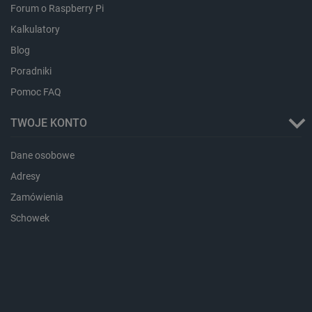
Forum o Raspberry Pi
LaVisitorId_Ym90bGFuZC5sYWRlc2suY29tLw
.botland.com.pl
Kalkulatory
Blog
Poradniki
critCartData
botland.com.pl
Pomoc FAQ
TWOJE KONTO
Dane osobowe
Adresy
Zamówienia
critAccountId
botland.com.pl
Schowek