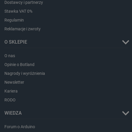
critData
botland.com.pl
Dostawcy i partnerzy
Stawka VAT 0%
Regulamin
Reklamacje i zwroty
O SKLEPIE
O nas
Opinie o Botland
CookieScriptConsent
CookieScript
Nagrody i wyróżnienia
botland.com.pl
Newsletter
Kariera
RODO
WIEDZA
Forum o Arduino