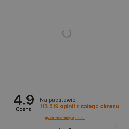
PHPSESSID
PHP.net
botland.com.pl
4.9
Na podstawie
115 519
opinii
z całego okresu
Ocena
Jak zbieramy opinie?