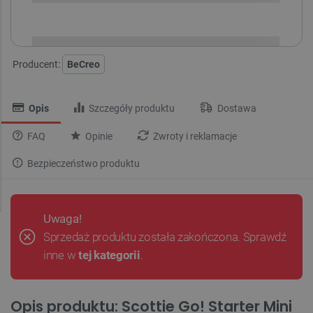
i
Niedostępny
Produkt wycofany
Producent:
BeCreo
Opis
Szczegóły produktu
Dostawa
FAQ
Opinie
Zwroty i reklamacje
Bezpieczeństwo produktu
Uwaga!
Sprzedaż produktu została zakończona. Sprawdź
inne w
tej kategorii
.
Opis produktu: Scottie Go! Starter Mini