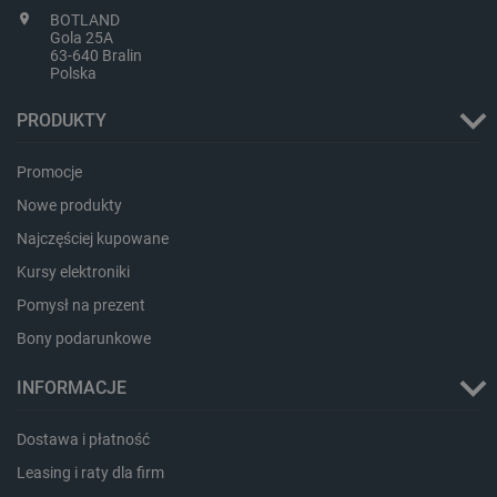
BOTLAND
Gola 25A
63-640 Bralin
Polska
isListDisplay
botland.com.pl
PRODUKTY
Promocje
Nowe produkty
_lb_ccc
.botland.com.pl
Najczęściej kupowane
Kursy elektroniki
Pomysł na prezent
Bony podarunkowe
INFORMACJE
Dostawa i płatność
Leasing i raty dla firm