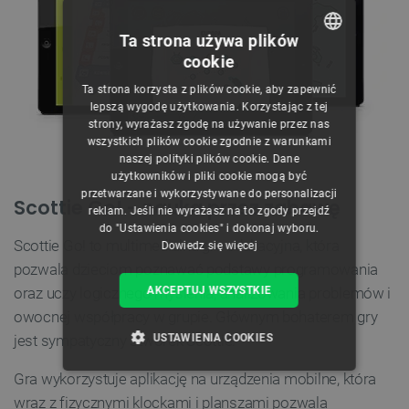
Ta strona używa plików
cookie
POLISH
Ta strona korzysta z plików cookie, aby zapewnić
CZECH
lepszą wygodę użytkowania. Korzystając z tej
strony, wyrażasz zgodę na używanie przez nas
ENGLISH
wszystkich plików cookie zgodnie z warunkami
naszej polityki plików cookie. Dane
GERMAN
użytkowników i pliki cookie mogą być
przetwarzane i wykorzystywane do personalizacji
Scottie Go! - nauka przez zabawę
reklam. Jeśli nie wyrażasz na to zgody przejdź
do "Ustawienia cookies" i dokonaj wyboru.
Scottie Go! to multimedialna gra edukacyjna, która
Dowiedz się więcej
pozwala dzieciom poznawać podstawy programowania
AKCEPTUJ WSZYSTKIE
oraz uczy logicznego myślenia, analizowania problemów i
owocnej współpracy w grupie. Głównym bohaterem gry
USTAWIENIA COOKIES
jest sympatyczny stworek Scottie.
Gra wykorzystuje aplikację na urządzenia mobilne, która
NIEZBĘDNE
WYDAJNOŚĆ
wraz z fizycznymi klockami i planszami pozwala