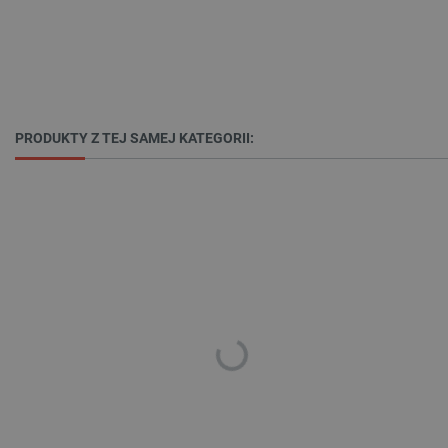
Polityce prywatności Google
PRODUKTY Z TEJ SAMEJ KATEGORII:
VISITOR_PRIVACY_METADATA
YouTube
.youtube.com