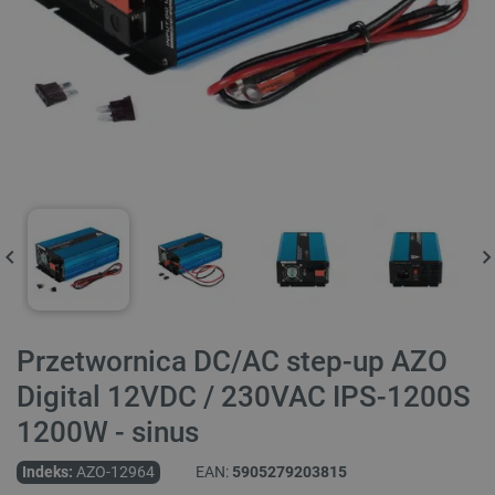
Przetwornica DC/AC step-up AZO
Digital 12VDC / 230VAC IPS-1200S
1200W - sinus
Indeks:
AZO-12964
EAN:
5905279203815