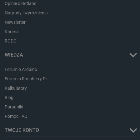
Opinie o Botland
Nagrody i wyróżnienia
Newsletter
_lb_ccc
.botland.com.pl
Kariera
RODO
WIEDZA
Forum o Arduino
Forum o Raspberry Pi
Kalkulatory
Blog
critData
botland.com.pl
Poradniki
Pomoc FAQ
TWOJE KONTO