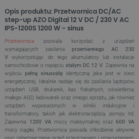
Opis produktu: Przetwornica DC/AC
step-up AZO Digital 12 V DC / 230 V AC
IPS-1200S 1200 W - sinus
Przetwornica
pozwala korzystać z urządzeń
wymagających zasilania
przemiennego AC 230
V
wykorzystując do tego akumulatory lub instalacje
samochodowe o napięciu
stałym DC 12 V
. Zapewnia na
wyjściu
pełną sinusoidę
identyczną jaka jest w sieci
energetycznej. Idealnie nadaje się do zasilania laptopów,
urządzeń USB, drukarek, kas fiskalnych, oświetlenia,
małego AGD, ładowarek oraz innego sprzętu, jak również
urządzeń wyposażonych w silniki indukcyjne i
transformatory, takich jak elektronarzędzia, pompy itd.
Zapewnia
1200 VA
mocy maksymalnej oraz
600 VA
mocy ciągłej. Przetwornica posiada chłodzenie aktywne
oraz zabezpieczenie przed przegrzaniem i przeciążeniem.