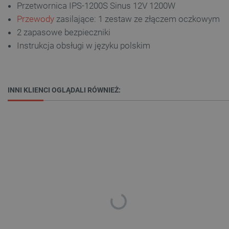
Przetwornica IPS-1200S Sinus 12V 1200W
Przewody
zasilające: 1 zestaw ze złączem oczkowym
Niezbędne
Wydajność
Targetowanie
2 zapasowe bezpieczniki
Funkcjonalność
Instrukcja obsługi w języku polskim
Niezbędne pliki cookie umożliwiają korzystanie z
podstawowych funkcji strony internetowej, takich
jak logowanie użytkownika i zarządzanie kontem.
Bez niezbędnych plików cookie nie można
prawidłowo korzystać ze strony internetowej.
INNI KLIENCI OGLĄDALI RÓWNIEŻ:
Provider /
Nazwa
Domena
PrestaShop-[abcdef0123456789]{32}
.botland.com.pl
_lb
.botland.com.pl