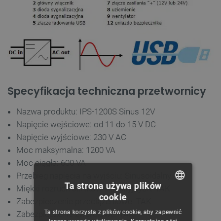
Specyfikacja techniczna przetwornicy
Nazwa produktu: IPS-1200S Sinus 12V
Napięcie wejściowe: od 11 do 15 V DC
Napięcie wyjściowe: 230 V AC
Moc maksymalna: 1200 VA
Moc ciągła: 600 VA
Przebieg napięcia na wyjściu: Sinusoidalny
Ta strona używa plików
Miękki rozruch silników indukcyjnych: TAK
cookie
Zabezpieczenie przeciążeniowe: TAK
POLISH
Ta strona korzysta z plików cookie, aby zapewnić
Zabezpieczenie zwarciowe: TAK
CZECH