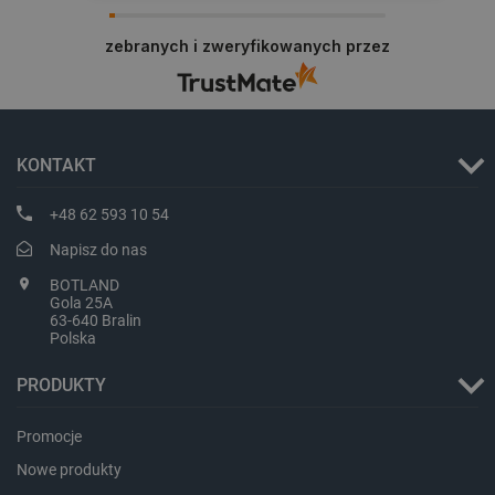
Dziękujemy za najwyższą ocenę. Cieszymy się,
PHPSESSID
PHP.net
botland.com.pl
że nasz sprzęt trafił w dobre ręce. Polecamy się
zebranych i zweryfikowanych przez
na przyszłość.
KONTAKT
+48 62 593 10 54
Napisz do nas
BOTLAND
Gola 25A
63-640 Bralin
Polska
PRODUKTY
_smvs
.botland.com.pl
Promocje
Nowe produkty