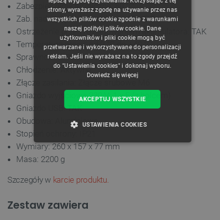
lepszą wygodę użytkowania. Korzystając z tej
Zabezpieczenie termiczne: 80 °C
strony, wyrażasz zgodę na używanie przez nas
ENGLISH
Zab. nadnapięciowe zasilania: 15 V DC
wszystkich plików cookie zgodnie z warunkami
naszej polityki plików cookie. Dane
GERMAN
Ostrzeżenie przed rozładowaniem akumulatora: TAK
użytkowników i pliki cookie mogą być
Temperatura pracy: od 0 °C do +40 °C
przetwarzane i wykorzystywane do personalizacji
Sprawność: >92 %
reklam. Jeśli nie wyrażasz na to zgody przejdź
do "Ustawienia cookies" i dokonaj wyboru.
Chłodzenie: Aktywne
Dowiedz się więcej
Złącze zasilania: Złącze śrubowe M6
Gniazdo wyjściowe 230 V: 1 x E (z bolcem)
AKCEPTUJ WSZYSTKIE
Gniazdo USB: TAK
Obudowa: Aluminiowa
USTAWIENIA COOKIES
Stopień ochrony: IP21
Wymiary: 260 x 157 x 77 mm
NIEZBĘDNE
WYDAJNOŚĆ
Masa: 2200 g
TARGETOWANIE
Szczegóły w
karcie produktu.
FUNKCJONALNOŚĆ
Zestaw zawiera