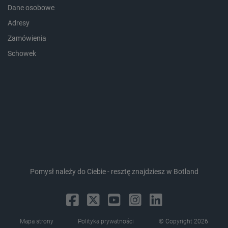
Dane osobowe
Adresy
Zamówienia
Schowek
CookieScriptConsent
CookieScript
botland.com.pl
Pomysł należy do Ciebie - resztę znajdziesz w Botland
LaVisitorId_Ym90bGFuZC5sYWRlc2suY29tLw
.botland.com.pl
Mapa strony
Polityka prywatności
© Copyright 2026