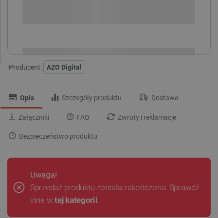
SPRAWDŹ ILOŚĆ
i
Niedostępny
Produkt wycofany
Producent:
AZO Digital
Opis
Szczegóły produktu
Dostawa
Załączniki
FAQ
Zwroty i reklamacje
Bezpieczeństwo produktu
Uwaga!
Sprzedaż produktu została zakończona. Sprawdź
inne w
tej kategorii
.