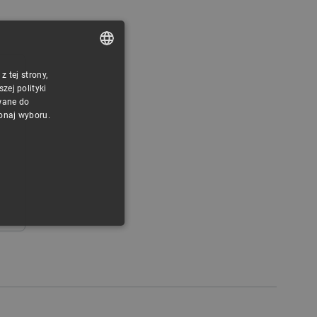
 tej strony,
POLISH
ej polityki
CZECH
wane do
konaj wyboru.
ENGLISH
GERMAN
ONALNOŚĆ