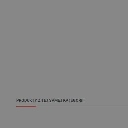
Niezbędne pliki cookie umożl
Bez niezbędnych plików cooki
Nazwa
PrestaShop-[abcdef0123456
_lb
VISITOR_PRIVACY_METAD
Polityce prywa
__cf_bm
PRODUKTY Z TEJ SAMEJ KATEGORII:
__cf_bm