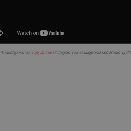
t udostępnia na
swojej stronie
szczegółową instrukcję oraz kod źródłowy dl