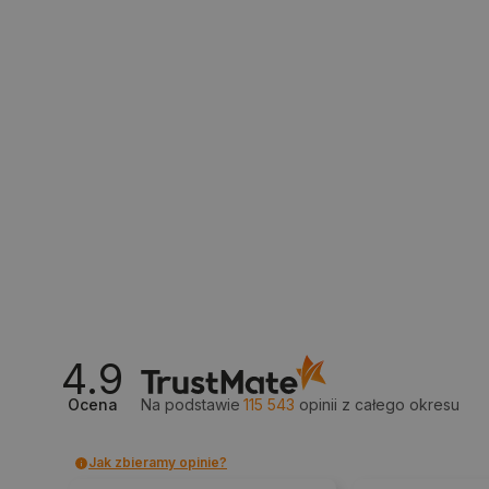
PHPSESSID
_smvs
LaSID
__cf_bm
isListDisplay
4.9
_lb_ccc
Ocena
Na podstawie
115 543
opinii
z całego okresu
Jak zbieramy opinie?