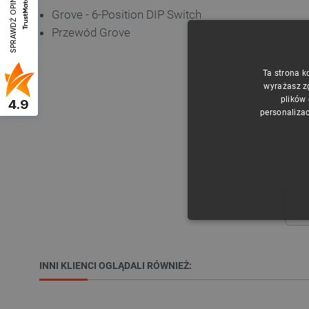
SPRAWDŹ OPINIE
Grove - 6-Position DIP Switch
Przewód Grove
Ta strona k
wyrażasz z
plików
4.9
personalizac
NIE
INNI KLIENCI OGLĄDALI RÓWNIEŻ: