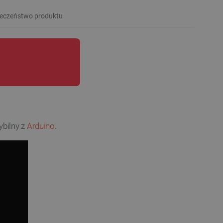
eczeństwo produktu
ybilny z
Arduino
.