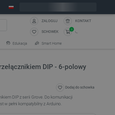
Wyślemy w poniedziałek
ZALOGUJ
KONTAKT
0
SCHOWEK
Edukacja
Smart Home
rzełącznikiem DIP - 6-polowy
Dodaj do schowka
kiem DIP z serii Grove. Do komunikacji
est w pełni kompatybilny z Arduino.