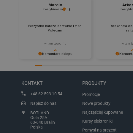
critData
Marcin
Arka
zweryfikowano
zweryfik
CookieScriptConsent
Wszystko bardzo sprawnie i miło.
Doskonała obs
Polecam.
reali
w tym tygodniu
w tym t
LaVisitorId_Ym90bGFuZC5
Komentarz sklepu
Komenta
critCartData
Dziękujemy za najwyższą ocenę.
Zadowolenie klient
Cieszymy się, że nasz sprzęt trafił w
najlepsza nagroda
dobre ręce. Polecamy się na
zapraszamy na kol
przyszłość.
critAccountId
KONTAKT
PRODUKTY
+48 62 593 10 54
Promocje
Napisz do nas
Nowe produkty
Storage declaration
Najczęściej kupowane
BOTLAND
Nazwa
Gola 25A
Kursy elektroniki
63-640 Bralin
_uetvid_exp
Polska
Pomysł na prezent