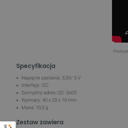
Producen
Specyfikacja
Napięcie zasilania: 3,3V/ 5 V
Interfejs: I2C
Domyślny adres I2C: 0x03
Wymiary: 40 x 20 x 10 mm
Masa: 10,3 g
Zestaw zawiera