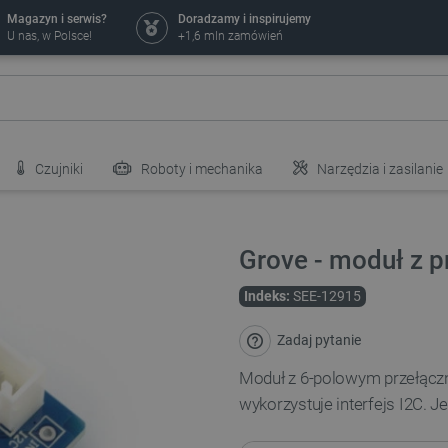
Magazyn i serwis?
Doradzamy i inspirujemy
U nas, w Polsce!
+1,6 mln zamówień
Czujniki
Roboty i mechanika
Narzędzia i zasilanie
Grove - moduł z p
Indeks:
SEE-12915
Zadaj pytanie
Moduł z 6-polowym przełączni
wykorzystuje interfejs I2C. J