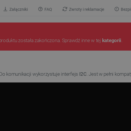
Załączniki
FAQ
Zwroty i reklamacje
Bezpi
produktu została zakończona. Sprawdź inne w tej
kategorii
.
 Do komunikacji wykorzystuje interfejs
I2C
. Jest w pełni kompat