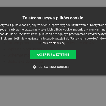
Ta strona używa plików cookie
orzysta z plików cookie, aby zapewnić lepszą wygodę użytkowania. Korzystając z
godę na używanie przez nas wszystkich plików cookie zgodnie z warunkami nasz
Przydatne linki
 cookie. Dane użytkowników i pliki cookie mogą być przetwarzane i wykorzysty
ji reklam. Jeśli nie wyrażasz na to zgody przejdź do "Ustawienia cookies" i do
Strona producenta z przykładowym kodem dla Arduino
Dowiedz się więcej
Wpis na blogu producenta
Schemat modułu
AKCEPTUJ WSZYSTKIE
Biblioteka do obsługi
USTAWIENIA COOKIES
ZBĘDNE
WYDAJNOŚĆ
TARGETOWANIE
FUNKCJ
Niezbędne
Wydajność
Targetowanie
Funkcjonalność