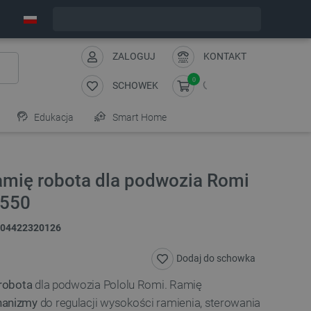
Zamów w ciągu:
4
:
00
:
30
, a wyślemy dziś!
ZALOGUJ
KONTAKT
0
SCHOWEK
Edukacja
Smart Home
ramię robota dla podwozia Romi
3550
04422320126
Dodaj do schowka
robota
dla podwozia Pololu Romi. Ramię
hanizmy
do regulacji wysokości ramienia, sterowania