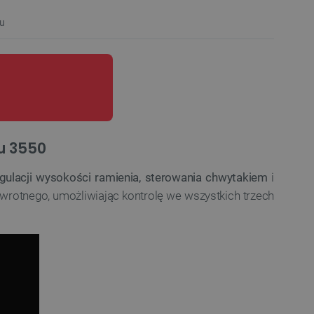
u
lu 3550
gulacji wysokości ramienia, sterowania chwytakiem
i
zwrotnego, umożliwiając kontrolę we wszystkich trzech