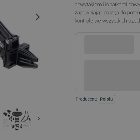
chwytakiem i łopatkami chwy
zapewniając dostęp do pote
kontrolę we wszystkich trze
Sprawdź opcje płatności i finan
Producent:
Pololu