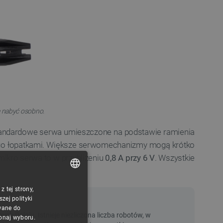
a nabyć osobno.
standardowe serwa umieszczone na podstawie ramienia
ego łopatkami. Większe serwomechanizmy mogą krótko
mikro serwa to w przybliżeniu
0,8 A przy 6 V
. Wszystkie
 tej strony,
POLISH
ej polityki
CZECH
wane do
konaj wyboru.
ENGLISH