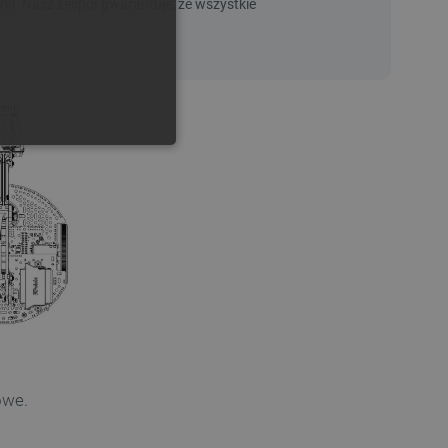
GERMAN
ONALNOŚĆ
ownika i zarządzanie kontem.
any do działania sklepu
p.
owe.
ny do celów bilansowania
ia, że żądania stron
ne do tego samego serwera