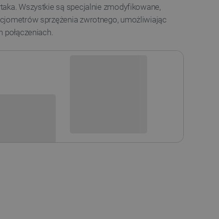
taka. Wszystkie są specjalnie zmodyfikowane,
ncjometrów sprzężenia zwrotnego, umożliwiając
ch połączeniach.
Niedostępny
i
Produkt wycofany
sowania: