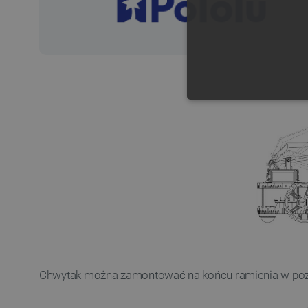
NIE
Niezbędne pliki cookie umożl
Bez niezbędnych plików cooki
Nazwa
PrestaShop-[abcdef0123456
Chwytak można zamontować na końcu ramienia w pozy
_lb