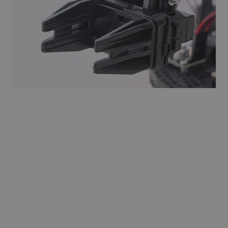
Quality Unit LLC
Sesja
Ten plik cookie służy do ś
botland.com.pl
Analytics i anonimowych inf
użytkownika.
Cloudflare Inc.
29 minut 47
Ten plik cookie służy do roz
.bambulab.com
sekund
to korzystne dla strony int
umożliwia tworzenie ważny
korzystania z jej witryny in
botland.com.pl
Sesja
Ten plik cookie służy do p
użytkownika w zakresie sp
produktów.
.botland.com.pl
1 rok
Ten plik cookie jest używa
użytkownika na korzystanie 
internetowej, zapewniając
prawnymi w celu uzyskania 
plików cookie.
botland.com.pl
9 minut 46
Ten plik cookie jest używa
sekund
krytycznych danych użytkow
wydajności i funkcjonalnośc
zapewniając bardziej sper
użytkownika.
CookieScript
2 miesiące 4
Ten plik cookie jest używan
botland.com.pl
tygodnie
Script.com do zapamiętywan
zgody użytkownika na pliki 
aby baner cookie Cookie-Sc
sYWRlc2suY29tLw
.botland.com.pl
Sesja
Ten plik cookie służy do r
odwiedzającej.