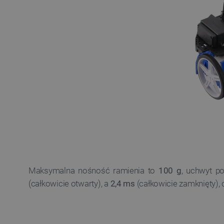
VISITOR_PRIVACY_METAD
Polityce prywa
__cf_bm
__cf_bm
PHPSESSID
Maksymalna nośność ramienia to
100 g
, uchwyt p
(całkowicie otwarty), a
2,4 ms
(całkowicie zamknięty)
_smvs