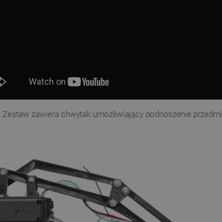
. Zestaw zawiera chwytak umożliwiający podnoszenie przedm