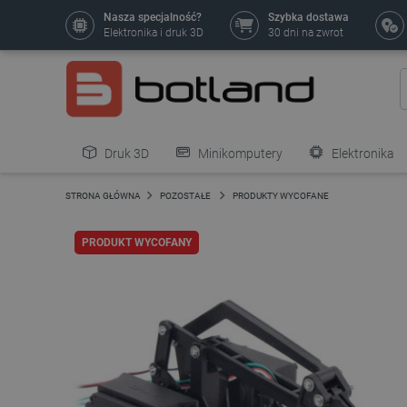
Nasza specjalność?
Szybka dostawa
Elektronika i druk 3D
30 dni na zwrot
Druk 3D
Minikomputery
Elektronika
Pozostałe
STRONA GŁÓWNA
POZOSTAŁE
PRODUKTY WYCOFANE
PRODUKT WYCOFANY