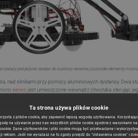
rzedaży jest jedynie zestaw do budowy ramienia, pozostałe elementy możn
ia, nad silnikami przy pomocy aluminiowych dystansy. Dwa 
 micro
serwo
jest umieszczone wewnątrz chwytaka sterując j
 pobór prądu powinien być poniżej każdego wzmacniacza. Prąd 
ą być zasilane z poziomu baterii lub zewnętrznego zasilacza.
Ta strona używa plików cookie
orzysta z plików cookie, aby zapewnić lepszą wygodę użytkowania. Korzystając z
godę na używanie przez nas wszystkich plików cookie zgodnie z warunkami nasz
 cookie. Dane użytkowników i pliki cookie mogą być przetwarzane i wykorzysty
ji reklam. Jeśli nie wyrażasz na to zgody przejdź do "Ustawienia cookies" i do