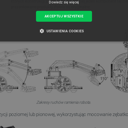
Dowiedz się więcej
AKCEPTUJ WSZYSTKIE
USTAWIENIA COOKIES
ZBĘDNE
WYDAJNOŚĆ
TARGETOWANIE
FUNKCJ
Niezbędne
Wydajność
Targetowanie
Funkcjonalność
iwiają korzystanie z podstawowych funkcji strony internetowej, takich jak logowanie użytk
e nie można prawidłowo korzystać ze strony internetowej.
Provider /
Okres
Opis
Domena
przechowywania
Zakresy ruchów ramienia robota.
789]{32}
.botland.com.pl
Sesja
Ten plik cookie jest wymag
opartego o silnik PrestaSho
cji poziomej lub pionowej, wykorzystując mocowanie zębatk
.botland.com.pl
Sesja
Ten plik cookie jest używa
obciążenia w celu zapewnien
internetowych są skierowa