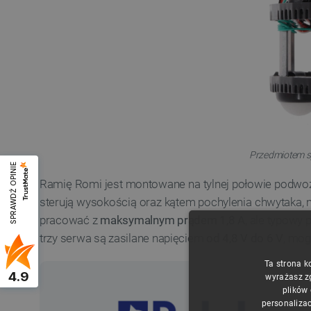
Przedmiotem sp
SPRAWDŹ OPINIE
Ramię Romi jest montowane na tylnej połowie podwoz
sterują wysokością oraz kątem pochylenia chwytaka,
pracować z
maksymalnym prądem 1,8 A
, ale typowy
trzy serwa są zasilane napięciem
od 4,8 V do 6 V
, mog
Ta strona k
4.9
wyrażasz z
plików
personalizac