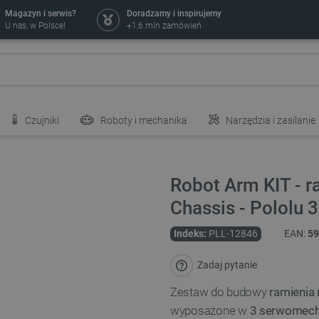
Magazyn i serwis?
Doradzamy i inspirujemy
U nas, w Polsce!
+1,6 mln zamówień
Czujniki
Roboty i mechanika
Narzędzia i zasilanie
Robot Arm KIT - 
Chassis - Pololu 
Indeks:
PLL-12846
EAN:
59
Zadaj pytanie
Zestaw do budowy
ramienia 
wyposażone w
3 serwomec