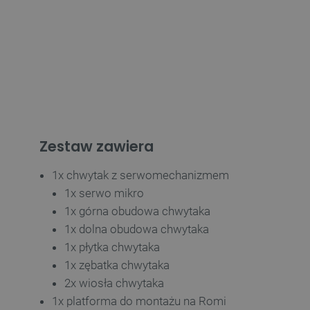
LaSID
__cf_bm
isListDisplay
_lb_ccc
Zestaw zawiera
1x chwytak z serwomechanizmem
critData
1x serwo mikro
1x górna obudowa chwytaka
1x dolna obudowa chwytaka
1x płytka chwytaka
CookieScriptConsent
1x zębatka chwytaka
2x wiosła chwytaka
LaVisitorId_Ym90bGFuZC5
1x platforma do montażu na Romi