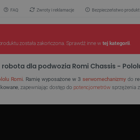
FAQ
Zwroty i reklamacje
Bezpieczeństwo produkt
produktu została zakończona. Sprawdź inne w
tej kategorii
.
ę robota dla podwozia Romi Chassis - Polo
lolu Romi
. Ramię wyposażone w 3
serwomechanizmy
do
re
fikowane
, zapewniając dostęp do
potencjometrów
sprzężenia 