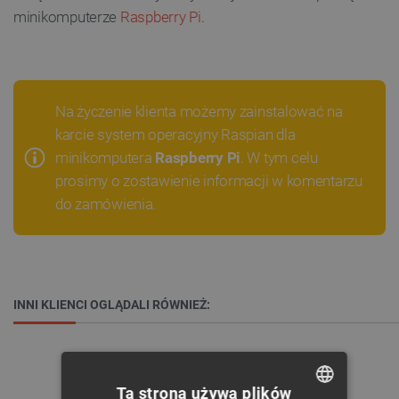
minikomputerze
Raspberry Pi
.
Na życzenie klienta możemy zainstalować na
karcie system operacyjny Raspian dla
minikomputera
Raspberry Pi
. W tym celu
prosimy o zostawienie informacji w komentarzu
do zamówienia.
INNI KLIENCI OGLĄDALI RÓWNIEŻ:
Ta strona używa plików