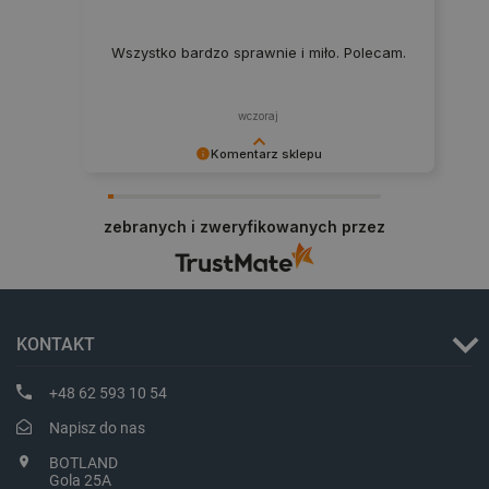
Wszystko bardzo sprawnie i miło. Polecam.
wczoraj
Komentarz sklepu
Polityce prywatności Google
Dziękujemy za najwyższą ocenę. Cieszymy się,
że nasz sprzęt trafił w dobre ręce. Polecamy się
zebranych i zweryfikowanych przez
na przyszłość.
VISITOR_PRIVACY_METADATA
YouTube
.youtube.com
KONTAKT
+48 62 593 10 54
Napisz do nas
BOTLAND
Gola 25A