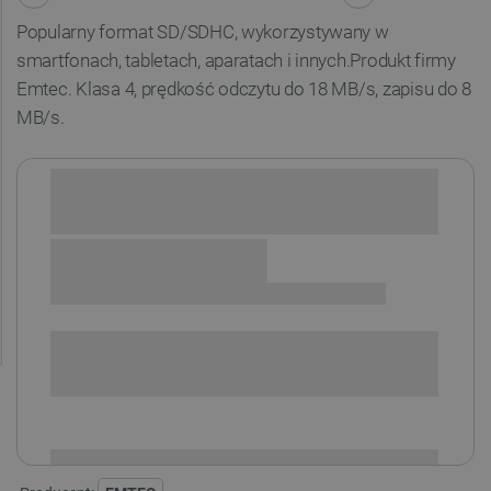
Popularny format SD/SDHC, wykorzystywany w
smartfonach, tabletach, aparatach i innych.
Produkt firmy
Emtec.
Klasa 4, prędkość odczytu do 18 MB/s, zapisu do 8
MB/s.
Sprawdź opcje płatności i finansowania:
SPRAWDŹ ILOŚĆ
i
Niedostępny
Produkt wycofany