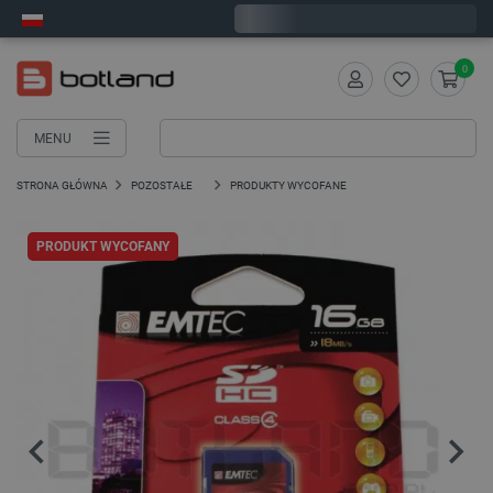
Wyślemy w poniedziałek
0
MENU
STRONA GŁÓWNA
POZOSTAŁE
PRODUKTY WYCOFANE
PRODUKT WYCOFANY