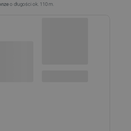
onze
o długości ok. 110 m.
Niedostępny
i
Produkt wycofany
sowania:
SZPULA JEDNORAZOWA