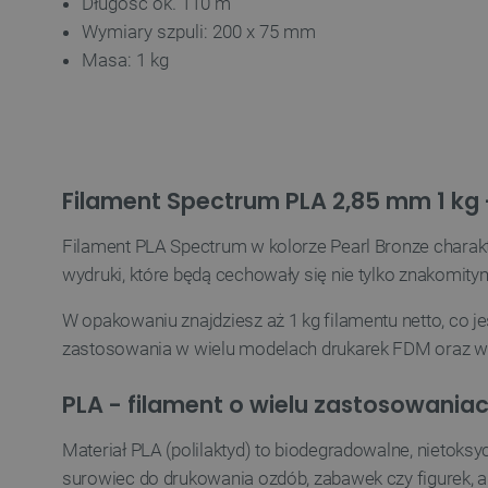
Długość ok. 110 m
Wymiary szpuli: 200 x 75 mm
Masa: 1 kg
VISITOR_PRIVACY_METAD
Polityce prywa
__cf_bm
Filament Spectrum PLA 2,85 mm 1 kg 
Filament PLA Spectrum w kolorze Pearl Bronze chara
__cf_bm
wydruki, które będą cechowały się nie tylko znakomit
W opakowaniu znajdziesz aż 1 kg filamentu netto, co j
PHPSESSID
zastosowania w wielu modelach drukarek FDM oraz w 
PLA - filament o wielu zastosowania
Materiał PLA (polilaktyd) to biodegradowalne, nietok
_smvs
surowiec do drukowania ozdób, zabawek czy figurek, a