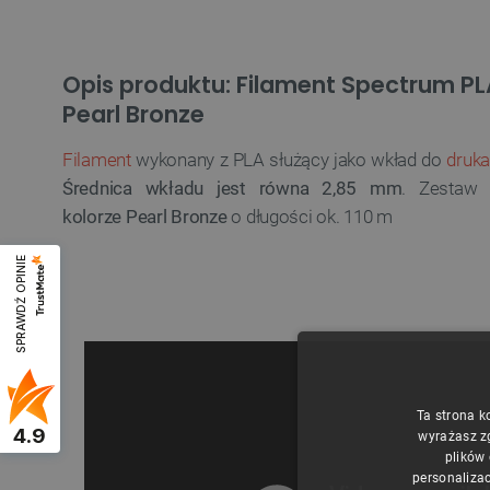
Opis produktu: Filament Spectrum PL
Pearl Bronze
Filament
wykonany z PLA służący jako wkład do
druka
Średnica wkładu jest równa 2,85 mm
. Zestaw 
kolorze Pearl Bronze
o długości ok. 110 m
SPRAWDŹ OPINIE
Ta strona k
4.9
wyrażasz z
plików
personalizac