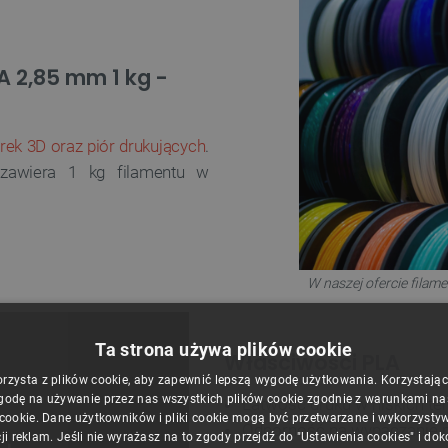
A 2,85 mm 1 kg -
rek 3D oraz piór drukujących
.
zawiera 1 kg filamentu w
W naszej ofercie filam
Ta strona używa plików cookie
Właściwości PLA
orzysta z plików cookie, aby zapewnić lepszą wygodę użytkowania. Korzystając z
godę na używanie przez nas wszystkich plików cookie zgodnie z warunkami nasz
Łatwość druku w niskich t
 cookie. Dane użytkowników i pliki cookie mogą być przetwarzane i wykorzysty
Odporność na
wypaczanie m
ji reklam. Jeśli nie wyrażasz na to zgody przejdź do "Ustawienia cookies" i do