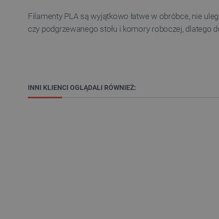
LaSID
Filamenty PLA są wyjątkowo łatwe w obróbce, nie uleg
czy podgrzewanego stołu i komory roboczej, dlatego d
__cf_bm
isListDisplay
INNI KLIENCI OGLĄDALI RÓWNIEŻ:
_lb_ccc
critData
CookieScriptConsent
LaVisitorId_Ym90bGFuZC5