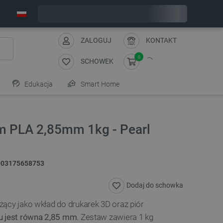
Wyślemy w poniedziałek
ZALOGUJ
KONTAKT
0
SCHOWEK
Edukacja
Smart Home
m PLA 2,85mm 1kg - Pearl
903175658753
Dodaj do schowka
ący jako wkład do drukarek 3D oraz piór
u jest równa 2,85 mm
. Zestaw zawiera 1 kg