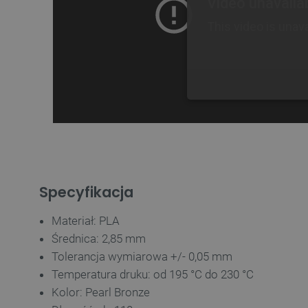
NIE
Specyfikacja
Niezbędne pliki cookie umożl
Bez niezbędnych plików cooki
Materiał: PLA
Nazwa
Średnica: 2,85 mm
Tolerancja wymiarowa +/- 0,05 mm
PrestaShop-[abcdef0123456
Temperatura druku: od
195 °C do 230 °C
_lb
Kolor: Pearl Bronze