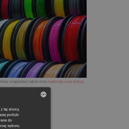
entów znajdziesz także inne
materiały oraz kolory.
 tej strony,
POLISH
ej polityki
emperaturach
CZECH
wane do
ateriału
konaj wyboru.
ENGLISH