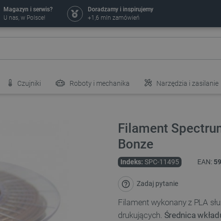
Magazyn i serwis?
Doradzamy i inspirujemy
U nas, w Polsce!
+1,6 mln zamówień
Czujniki
Roboty i mechanika
Narzędzia i zasilanie
Filament Spectru
Bonze
Indeks:
SPC-11495
EAN:
5
Zadaj pytanie
Filament wykonany z PLA służ
drukujących.
Średnica wkład