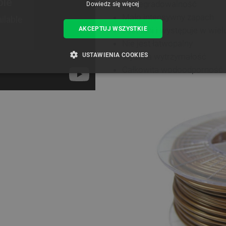
Biodegradowalność
Dowiedz się więcej
Mało intensywny zapach
AKCEPTUJ WSZYSTKIE
Jest tani i występuje w wie
Nie jest łatwopalny
USTAWIENIA COOKIES
Wysoka wytrzymałość
Całkowita wodoodporność
ZBĘDNE
WYDAJNOŚĆ
TARGETOWANIE
FUNKCJ
Niezbędne
Wydajność
Targetowanie
Funkcjonalność
iwiają korzystanie z podstawowych funkcji strony internetowej, takich jak logowanie użytk
e nie można prawidłowo korzystać ze strony internetowej.
Provider /
Okres
Opis
Domena
przechowywania
789]{32}
.botland.com.pl
Sesja
Ten plik cookie jest wymag
opartego o silnik PrestaSho
.botland.com.pl
Sesja
Ten plik cookie jest używa
obciążenia w celu zapewnien
internetowych są skierowa