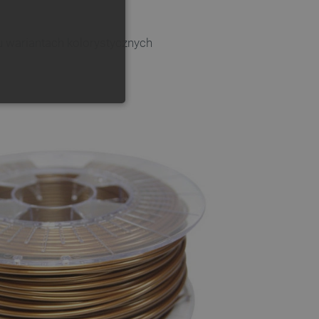
GERMAN
lu wariantach kolorystycznych
ONALNOŚĆ
ownika i zarządzanie kontem.
any do działania sklepu
p.
ny do celów bilansowania
ia, że żądania stron
ne do tego samego serwera