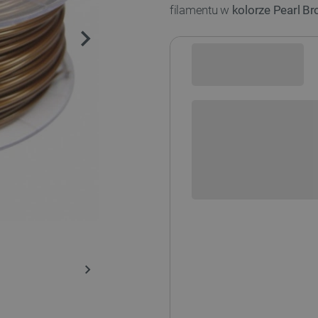
filamentu w
kolorze Pearl Br
Sprawdź opcje płatności i finan
Wersja filamentu:
REFILL – BEZ SZPULI
Aktualnie niedostępne kolory: