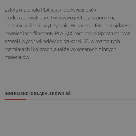
VISITOR_PRIVACY_METADATA
YouTube
.youtube.com
Zaletą materiału PLA jest nietoksyczność i
biodegradowalność. Tworzywo jest też odporne na
działanie wilgoci i wytrzymałe. W naszej ofercie znajdziesz
również inne filamenty PLA 2,85 mm marki Spectrum oraz
szeroki wybór wkładów do drukarek 3D w rozmaitych
rozmiarach i kolorach, a także wykonanych z innych
materiałów.
INNI KLIENCI OGLĄDALI RÓWNIEŻ:
__cf_bm
Cloudflare Inc.
.inpost.pl