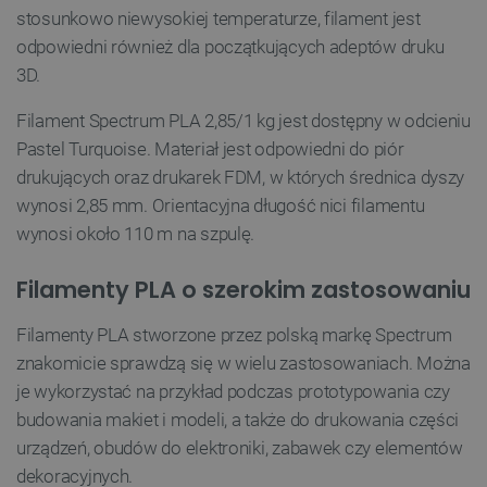
Bez niezbędnych plików cookie nie można
stosunkowo niewysokiej temperaturze, filament jest
prawidłowo korzystać ze strony internetowej.
odpowiedni również dla początkujących adeptów druku
Provider /
Nazwa
3D.
Domena
PrestaShop-[abcdef0123456789]{32}
.botland.com.pl
Filament Spectrum PLA 2,85/1 kg jest dostępny w odcieniu
Pastel Turquoise. Materiał jest odpowiedni do piór
drukujących oraz drukarek FDM, w których średnica dyszy
wynosi 2,85 mm. Orientacyjna długość nici filamentu
_lb
.botland.com.pl
wynosi około 110 m na szpulę.
Filamenty PLA o szerokim zastosowaniu
Filamenty PLA stworzone przez polską markę Spectrum
znakomicie sprawdzą się w wielu zastosowaniach. Można
je wykorzystać na przykład podczas prototypowania czy
budowania makiet i modeli, a także do drukowania części
Polityce prywatności Google
urządzeń, obudów do elektroniki, zabawek czy elementów
dekoracyjnych.