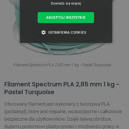
Dowiedz się więcej
AKCEPTUJ WSZYSTKIE
USTAWIENIA COOKIES
NIEZBĘDNE
WYDAJNOŚĆ
TARGETOWANIE
Filament Spectrum PLA 2,85 mm 1 kg - Pastel Turquoise
.
FUNKCJONALNOŚĆ
Filament Spectrum PLA 2,85 mm 1 kg -
Pastel Turquoise
Niezbędne
Wydajność
Targetowanie
Oferowany filament jest wykonany z tworzywa PLA
Funkcjonalność
(polilaktyd), które jest niepalne, wodoodporne i całkowicie
bezpieczne dla użytkowników. Dzięki łatwej obróbce,
Niezbędne pliki cookie umożliwiają korzystanie z
podstawowych funkcji strony internetowej, takich
dużemu poziomowi plastyczności i możliwości pracy w
jak logowanie użytkownika i zarządzanie kontem.