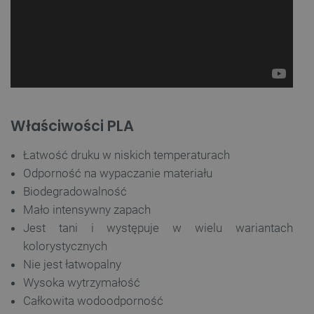
Właściwości PLA
Łatwość druku w niskich temperaturach
Odporność na wypaczanie materiału
Biodegradowalność
Mało intensywny zapach
Jest tani i występuje w wielu wariantach
kolorystycznych
Nie jest łatwopalny
Wysoka wytrzymałość
Całkowita wodoodporność