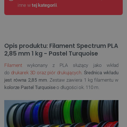
inne w
tej kategorii
.
Opis produktu: Filament Spectrum PLA
2,85 mm 1 kg - Pastel Turquoise
Filament
wykonany z PLA służący jako wkład
do
drukarek 3D oraz piór drukujących
.
Średnica wkładu
jest równa 2,85 mm
. Zestaw zawiera 1 kg filamentu w
kolorze Pastel Turquoise
o długości ok. 110 m.