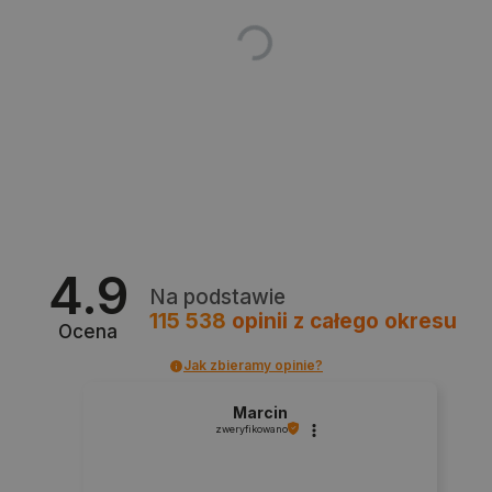
4.9
_smvs
.botland.com.pl
Na podstawie
115 538
opinii
z całego okresu
Ocena
Jak zbieramy opinie?
LaSID
Quality Unit LLC
Marcin
botland.com.pl
zweryfikowano