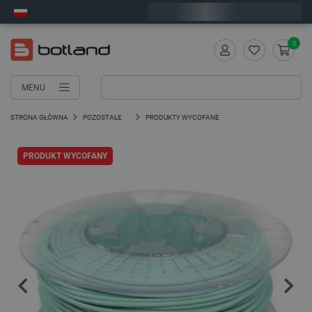
Wyślemy w poniedziałek
0
MENU
STRONA GŁÓWNA
POZOSTAŁE
PRODUKTY WYCOFANE
PRODUKT WYCOFANY