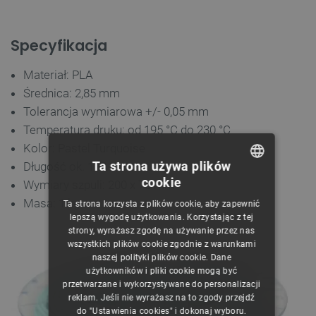
Specyfikacja
Materiał: PLA
Średnica: 2,85 mm
Tolerancja wymiarowa +/- 0,05 mm
Temperatura druku: od 195 °C do 230 °C
Kolor: Pastel Turquoise
Ta strona używa plików
Długość ok. 110 m
cookie
Wymiary szpuli: 200 x 75 mm
POLISH
Masa: 1 kg
Ta strona korzysta z plików cookie, aby zapewnić
CZECH
lepszą wygodę użytkowania. Korzystając z tej
strony, wyrażasz zgodę na używanie przez nas
ENGLISH
wszystkich plików cookie zgodnie z warunkami
naszej polityki plików cookie. Dane
GERMAN
użytkowników i pliki cookie mogą być
przetwarzane i wykorzystywane do personalizacji
reklam. Jeśli nie wyrażasz na to zgody przejdź
do "Ustawienia cookies" i dokonaj wyboru.