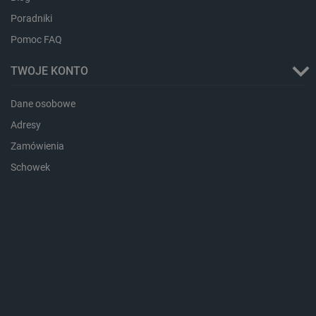
Poradniki
critAccountId
botland.com.pl
Pomoc FAQ
TWOJE KONTO
Dane osobowe
Adresy
Zamówienia
Schowek
Storage declaration
Storage
Nazwa
Opis
type
_uetvid_exp
Pamięć
lokalna
dlapi_ucp
Pamięć