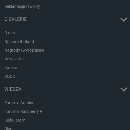
botland.com.pl
Reklamacje i zwroty
O SKLEPIE
O nas
Opinie o Botland
Nagrody i wyróżnienia
Newsletter
LaVisitorId_Ym90bGFuZC5sYWRlc2suY29tLw
.botland.com.pl
Kariera
RODO
WIEDZA
critCartData
botland.com.pl
Forum o Arduino
Forum o Raspberry Pi
Kalkulatory
Blog