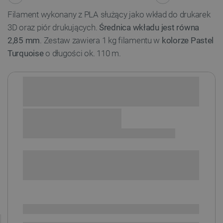
Filament wykonany z PLA służący jako wkład do drukarek
3D oraz piór drukujących.
Średnica wkładu jest równa
2,85 mm
. Zestaw zawiera 1 kg filamentu w
kolorze Pastel
Turquoise
o długości ok. 110 m.
Sprawdź opcje płatności i finansowania:
SPRAWDŹ ILOŚĆ
i
Niedostępny
Produkt wycofany
Wersja filamentu: