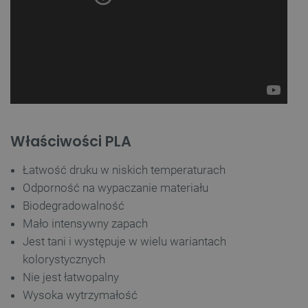
Właściwości PLA
Łatwość druku w niskich temperaturach
Odporność na
wypaczanie materiału
Biodegradowalność
Mało intensywny zapach
Jest tani i występuje w wielu wariantach
kolorystycznych
Nie jest łatwopalny
Wysoka wytrzymałość