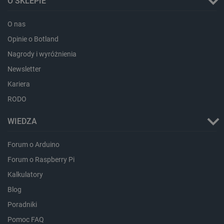
O SKLEPIE
O nas
Opinie o Botland
Nagrody i wyróżnienia
Newsletter
Kariera
LaVisitorId_Ym90bGFuZC5sYWRlc2suY29tLw
.botland.com.pl
RODO
WIEDZA
critCartData
botland.com.pl
Forum o Arduino
Forum o Raspberry Pi
Kalkulatory
Blog
Poradniki
Pomoc FAQ