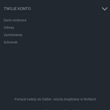
critAccountId
botland.com.pl
TWOJE KONTO
Dane osobowe
Adresy
Zamówienia
Schowek
Storage declaration
Storage
Nazwa
Opis
type
_uetvid_exp
Pamięć
lokalna
Pomysł należy do Ciebie - resztę znajdziesz w Botland
dlapi_ucp
Pamięć
lokalna