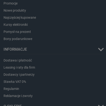
Promocje
Nowe produkty
Najczęściej kupowane
Kursy elektroniki
Pomysł na prezent
Bony podarunkowe
critData
botland.com.pl
INFORMACJE
Dostawa i płatność
Leasing i raty dla firm
Dostawcy i partnerzy
Stawka VAT 0%
Regulamin
CookieScriptConsent
CookieScript
Reklamacje i zwroty
botland.com.pl