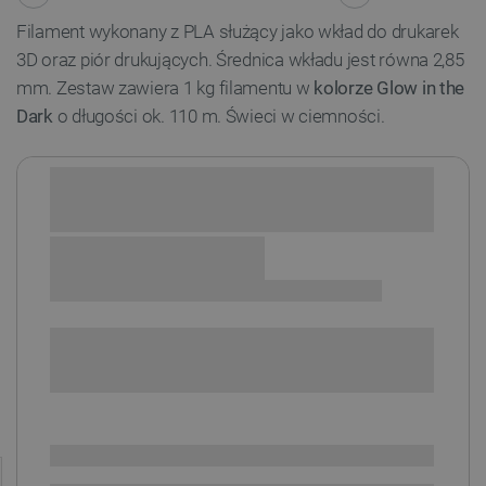
Filament wykonany z PLA służący jako wkład do drukarek
3D oraz piór drukujących. Średnica wkładu jest równa 2,85
mm. Zestaw zawiera 1 kg filamentu w
kolorze Glow in the
Dark
o długości ok. 110 m. Świeci w ciemności.
Sprawdź opcje płatności i finansowania:
SPRAWDŹ ILOŚĆ
i
Niedostępny
Produkt wycofany
Wersja filamentu: