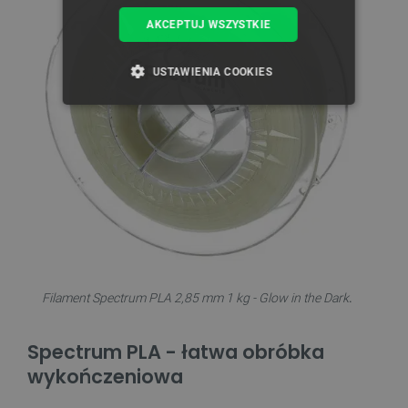
AKCEPTUJ WSZYSTKIE
USTAWIENIA COOKIES
NIEZBĘDNE
WYDAJNOŚĆ
TARGETOWANIE
FUNKCJONALNOŚĆ
Niezbędne
Wydajność
Targetowanie
Filament Spectrum PLA 2,85 mm 1 kg - Glow in the Dark
.
Funkcjonalność
Niezbędne pliki cookie umożliwiają korzystanie z
Spectrum PLA - łatwa obróbka
podstawowych funkcji strony internetowej, takich
wykończeniowa
jak logowanie użytkownika i zarządzanie kontem.
Bez niezbędnych plików cookie nie można
prawidłowo korzystać ze strony internetowej.