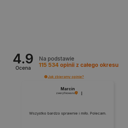
4.9
Na podstawie
_smvs
.botland.com.pl
115 534
opinii
z całego okresu
Ocena
Jak zbieramy opinie?
Marcin
zweryfikowano
LaSID
Quality Unit LLC
botland.com.pl
Wszystko bardzo sprawnie i miło. Polecam.