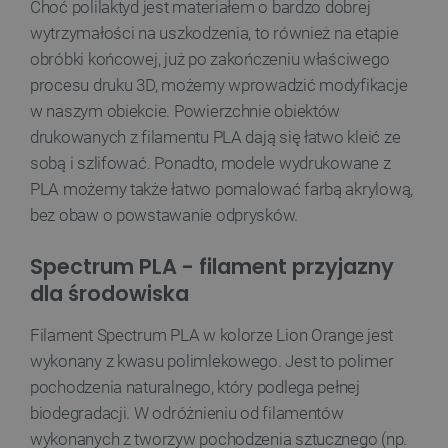
Choć polilaktyd jest materiałem o bardzo dobrej
Provider /
wytrzymałości na uszkodzenia, to również na etapie
Nazwa
Domena
obróbki końcowej, już po zakończeniu właściwego
PrestaShop-[abcdef0123456789]{32}
.botland.com.pl
procesu druku 3D, możemy wprowadzić modyfikacje
w naszym obiekcie. Powierzchnie obiektów
drukowanych z filamentu PLA dają się łatwo kleić ze
_lb
.botland.com.pl
sobą i szlifować. Ponadto, modele wydrukowane z
PLA możemy także łatwo pomalować farbą akrylową,
bez obaw o powstawanie odprysków.
Spectrum PLA - filament przyjazny
dla środowiska
Filament Spectrum PLA w kolorze Lion Orange jest
wykonany z kwasu polimlekowego. Jest to polimer
Polityce prywatności Google
pochodzenia naturalnego, który podlega pełnej
biodegradacji. W odróżnieniu od filamentów
VISITOR_PRIVACY_METADATA
YouTube
.youtube.com
wykonanych z tworzyw pochodzenia sztucznego (np.