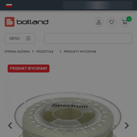
Zamów w ciągu:
11
:
03
:
55
, a wyślemy dziś!
0
MENU
STRONA GŁÓWNA
POZOSTAŁE
PRODUKTY WYCOFANE
PRODUKT WYCOFANY