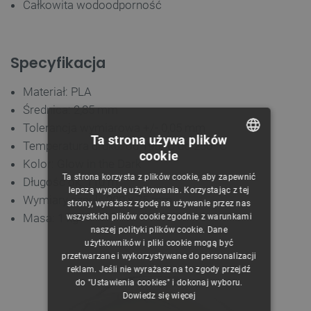
Całkowita wodoodporność
Specyfikacja
Materiał: PLA
Średnica: 2,85 mm
Tolerancja wymiarowa +/- 0,05 mm
Ta strona używa plików
Temperatura druku: od
195 °C do 230 °C
cookie
POLISH
Kolor: Glow in the Dark
Ta strona korzysta z plików cookie, aby zapewnić
Długość ok. 110 m
CZECH
lepszą wygodę użytkowania. Korzystając z tej
Wymiary szpuli: 200 x 75 mm
strony, wyrażasz zgodę na używanie przez nas
ENGLISH
Masa: 1 kg
wszystkich plików cookie zgodnie z warunkami
naszej polityki plików cookie. Dane
GERMAN
użytkowników i pliki cookie mogą być
przetwarzane i wykorzystywane do personalizacji
reklam. Jeśli nie wyrażasz na to zgody przejdź
do "Ustawienia cookies" i dokonaj wyboru.
Dowiedz się więcej