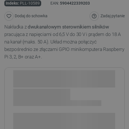
Indeks:
PLL-10589
EAN:
5904422339203
Zadaj pytanie
Dodaj do schowka
Nakładka z
dwukanałowym
sterownikiem
silników
pracująca z napięciami od 6,5 V do 30 V i prądem do 18 A
na kanał (maks. 50 A). Układ można połączyć
bezpośrednio ze złączami GPIO minikomputera Raspberry
Pi 3, 2, B+ oraz A+.
Sprawdź opcje płatności i finansowania:
SPRAWDŹ ILOŚĆ