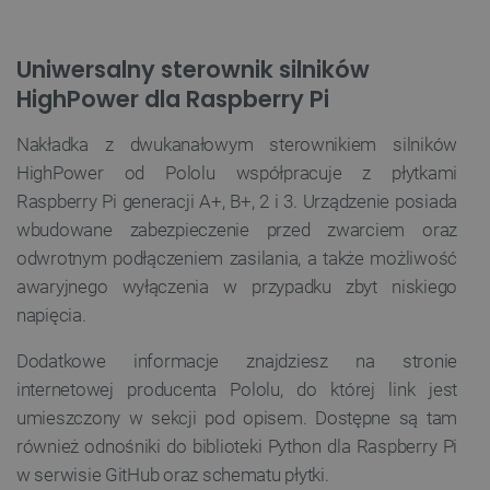
Uniwersalny sterownik silników
HighPower dla Raspberry Pi
__cf_bm
Cloudflare Inc.
.bambulab.com
Nakładka z dwukanałowym sterownikiem silników
HighPower od Pololu współpracuje z płytkami
Raspberry Pi generacji A+, B+, 2 i 3. Urządzenie posiada
wbudowane zabezpieczenie przed zwarciem oraz
odwrotnym podłączeniem zasilania, a także możliwość
awaryjnego wyłączenia w przypadku zbyt niskiego
napięcia.
isListDisplay
botland.com.pl
Dodatkowe informacje znajdziesz na stronie
internetowej producenta Pololu, do której link jest
umieszczony w sekcji pod opisem. Dostępne są tam
również odnośniki do biblioteki Python dla Raspberry Pi
w serwisie GitHub oraz schematu płytki.
_lb_ccc
.botland.com.pl