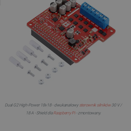
Dual G2 High-Power 18v18 - dwukanałowy
sterownik silników
30 V /
18 A - Shield dla
Raspberry Pi
- zmontowany.