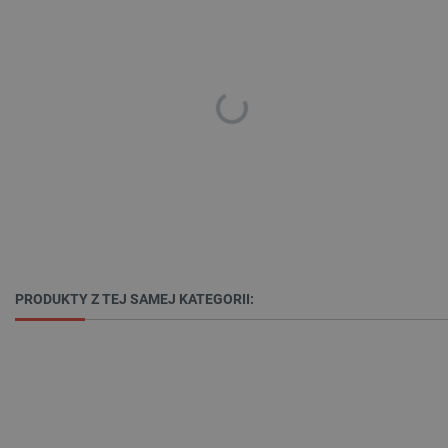
CookieScriptConsent
CookieScript
botland.com.pl
LaVisitorId_Ym90bGFuZC5sYWRlc2suY29tLw
.botland.com.pl
PRODUKTY Z TEJ SAMEJ KATEGORII:
critCartData
botland.com.pl