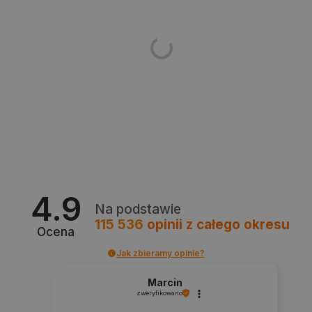
critAccountId
botland.com.pl
4.9
Na podstawie
115 536
opinii
z całego okresu
Ocena
Jak zbieramy opinie?
Storage declaration
Marcin
Storage
Nazwa
Opis
zweryfikowano
type