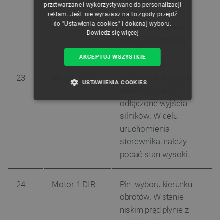
silników. W celu
przetwarzane i wykorzystywane do personalizacji
uruchomienia
reklam. Jeśli nie wyrażasz na to zgody przejdź
do "Ustawienia cookies" i dokonaj wyboru.
sterownika, należy
Dowiedz się więcej
podać stan wysoki.
AKCEPTUJ WSZYSTKIE
23
Motor 2 SLP
Domyślnie w stanie
USTAWIENIA COOKIES
niskim, oznacza
odłączone wyjścia
NIEZBĘDNE
WYDAJNOŚĆ
silników. W celu
TARGETOWANIE
uruchomienia
sterownika, należy
FUNKCJONALNOŚĆ
podać stan wysoki.
24
Motor 1 DIR
Pin wyboru kierunku
obrotów. W stanie
Niezbędne
Wydajność
Targetowanie
niskim prąd płynie z
Funkcjonalność