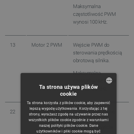
Maksymalna
częstotliwość PWM
wynosi 100 kHz.
13
Motor 2 PWM
Wejście PWM do
sterowania prędkością
obrotową silnika.
Maksymalna
częstotliwość PWM
Ta strona używa plików
wynosi 100 kHz.
cookie
POLISH
Ta strona korzysta z plików cookie, aby zapewnić
CZECH
lepszą wygodę użytkowania. Korzystając z tej
22
Motor 1 SLP
Domyślnie w stanie
strony, wyrażasz zgodę na używanie przez nas
ENGLISH
niskim, oznacza
wszystkich plików cookie zgodnie z warunkami
naszej polityki plików cookie. Dane
odłączone wyjścia
GERMAN
użytkowników i pliki cookie mogą być