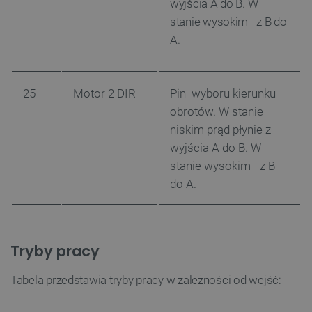
wyjścia A do B. W
Niezbędne pliki cookie umożliwiają korzystanie z
stanie wysokim - z B do
podstawowych funkcji strony internetowej, takich
jak logowanie użytkownika i zarządzanie kontem.
A.
Bez niezbędnych plików cookie nie można
prawidłowo korzystać ze strony internetowej.
Provider /
Nazwa
Domena
25
Motor 2 DIR
Pin wyboru kierunku
PrestaShop-[abcdef0123456789]{32}
.botland.com.pl
obrotów. W stanie
niskim prąd płynie z
wyjścia A do B. W
stanie wysokim - z B
_lb
.botland.com.pl
do A.
Tryby pracy
Tabela przedstawia tryby pracy w zależności od wejść: