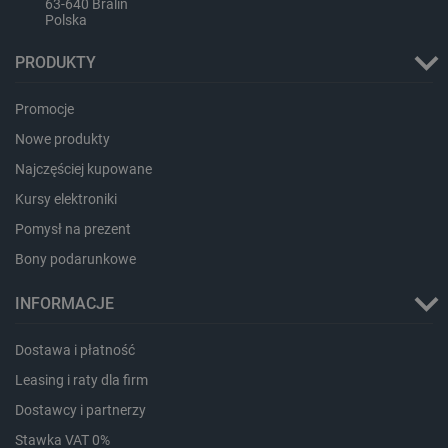
lokalna
63-640 Bralin
Polska
ea_gu_ts
Pamięć
lokalna
PRODUKTY
_gcl_ls
Pamięć
lokalna
Promocje
_smps
Pamięć
lokalna
Nowe produkty
luigis.env.v2.159265-
Pamięć
Najczęściej kupowane
182023
sesji
Kursy elektroniki
_uetsid_exp
Pamięć
lokalna
Pomysł na prezent
_uetsid
Pamięć
Bony podarunkowe
lokalna
_smsp-r-65208
Pamięć
INFORMACJE
lokalna
cartSkuToUrl
Pamięć
lokalna
Dostawa i płatność
lastExternalReferrerTime
Pamięć
Leasing i raty dla firm
lokalna
Dostawcy i partnerzy
smsr
Pamięć
lokalna
Stawka VAT 0%