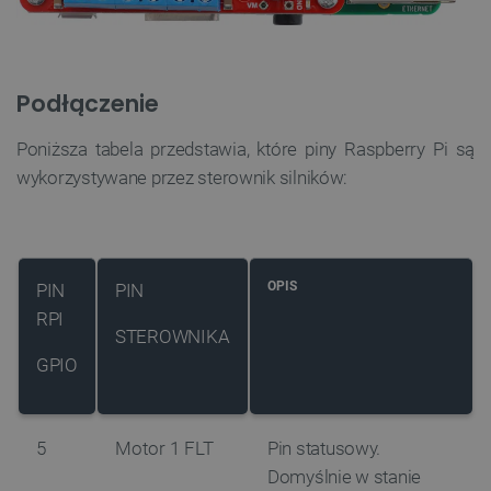
Podłączenie
Poniższa tabela przedstawia, które piny Raspberry Pi są
wykorzystywane przez sterownik silników:
OPIS
PIN
PIN
RPI
STEROWNIKA
GPIO
5
Motor 1 FLT
Pin statusowy.
Domyślnie w stanie