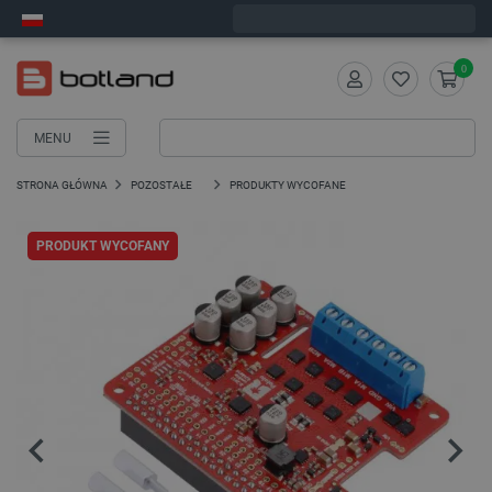
Zamów w ciągu:
6
:
35
:
02
, a wyślemy dziś!
0
MENU
STRONA GŁÓWNA
POZOSTAŁE
PRODUKTY WYCOFANE
PRODUKT WYCOFANY