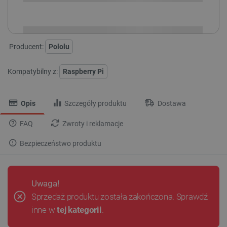
i
Niedostępny
Produkt wycofany
Producent:
Pololu
Kompatybilny z:
Raspberry Pi
Opis
Szczegóły produktu
Dostawa
FAQ
Zwroty i reklamacje
Bezpieczeństwo produktu
Uwaga!
Sprzedaż produktu została zakończona. Sprawdź
inne w
tej kategorii
.