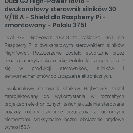
Dual G2 High-Power 18v18 -
dwukanałowy sterownik silników 30
V/18 A - Shield dla Raspberry Pi -
zmontowany - Pololu 3751
Dual G2 HighPower 18v18 to nakładka HAT dla
Raspberry Pi z dwukanałowym sterownikiem silników
HighPower. Rozszerzenie zostało stworzone przez
uznaną amerykańską markę Pololu, która specjalizuje
się w produkcji sterowników, silników i
serwomechanizmów do urządzeń elektronicznych.
Dwukanałowy sterownik silników HighPower został
_smvs
.botland.com.pl
zaprojektowany do wykorzystania w rozmaitych
projektach elektronicznych, takich jak zdalnie sterowane
pojazdy, roboty czy inne urządzenia z ruchomymi
elementami. Maksymalne łączne obciążenie prądowe
LaSID
Quality Unit LLC
wynosi 50 A.
botland.com.pl