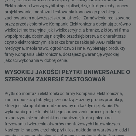
Elektroniczna tworzą wybitni specjaliści, dzięki którym cały proces
projektowania, montażu i testowania końcowego przebiega z
zachowaniem najwyższej skrupulatności. Zamówienia realizowane
przez przedsiębiorstwo Kompania Elektroniczna obejmują zarówno
wielkości małoseryjne, jak i wielkoseryjne, a branże, z którymi firma
współpracuje, obejmują nie tylko przedsiębiorstwa o charakterze
czysto elektronicznym, ale także branże takie jak AGD, reklama,
medycyna, meblarstwo, ogrodnictwo i inne. Wybierając produkty
firmy Kompania Elektroniczna, dostajesz gwarancję wysokiej
jakości wykonania w dobrej cenie.
WYSOKIEJ JAKOŚCI PŁYTKI UNIWERSALNE O
SZEROKIM ZAKRESIE ZASTOSOWAŃ
Płytki do montażu elektroniki od firmy Kompania Elektroniczna,
zanim opuszczą fabrykę, przechodzą złożony proces produkcji,
który jest skrupulatnie nadzorowany na każdym jej etapie. Po
wykonaniu projektu płytki i jego sprawdzeniu proces produkcji
rozpoczyna się od obróbki mechanicznej, która polega na
frezowaniu i wierceniu otworów montażowych i lutowniczych.
Następnie, na powierzchnię płytki jest nakładana warstwa miedzi i