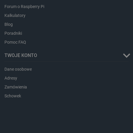
Forum o Raspberry Pi
PHPSESSID
PHP.net
Kalkulatory
botland.com.pl
Blog
Poradniki
Pomoc FAQ
TWOJE KONTO
Dane osobowe
Adresy
Zamówienia
Schowek
_smvs
.botland.com.pl