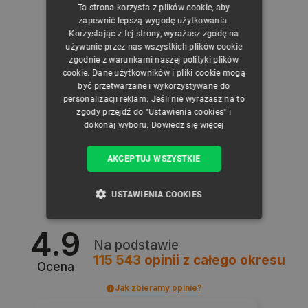
Ta strona korzysta z plików cookie, aby
CZECH
zapewnić lepszą wygodę użytkowania.
Korzystając z tej strony, wyrażasz zgodę na
ENGLISH
używanie przez nas wszystkich plików cookie
zgodnie z warunkami naszej polityki plików
GERMAN
cookie. Dane użytkowników i pliki cookie mogą
być przetwarzane i wykorzystywane do
personalizacji reklam. Jeśli nie wyrażasz na to
zgody przejdź do "Ustawienia cookies" i
dokonaj wyboru.
Dowiedz się więcej
AKCEPTUJ WSZYSTKIE
USTAWIENIA COOKIES
NIEZBĘDNE
WYDAJNOŚĆ
4.9
Na podstawie
TARGETOWANIE
115 543
opinii
z całego okresu
Ocena
Jak zbieramy opinie?
FUNKCJONALNOŚĆ