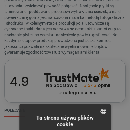
powłoki cynowo-ołowiowej, która ma za zadanie ułatwić proces
lutowania i zwiększyć pewność połączeń. Następnie płytki są
laminowane i poddawane procesowi wytrawiania ścieżek, a na ich
powierzchnię górną jest nanoszona mozaika metodą fotograficzną
i sitodruku. W kolejnym etapie produkcji pola lutownicze są
cynowane i nakładana jest warstwa soldermaski. Ostatni etap to
nacinanie płytek na wymiar i naniesienie powłoki grafitowej. Na
każdym z etapów produkcji prowadzona jest ścisła kontrola
jakości, co pozwala na skuteczne wyeliminowanie błędów i
gwarantuje zgodność towaru z wymaganiami klienta.
WYCZYŚĆ
4.9
Cena
Na podstawie
115 543
opinii
z całego okresu
5
zł
6
zł
POLECANE
Ta strona używa plików
cookie
Kategorie
POLISH