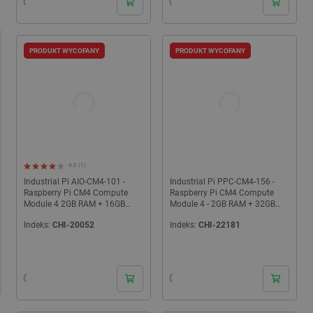
PRODUKT WYCOFANY
PRODUKT WYCOFANY
4.0 (1)
Industrial Pi AIO-CM4-101 -
Industrial Pi PPC-CM4-156 -
Raspberry Pi CM4 Compute
Raspberry Pi CM4 Compute
Module 4 2GB RAM + 16GB
Module 4 - 2GB RAM + 32GB
eMMC + wyświetlacz 10,1'' +
eMMC + WiFi / Bluetooth +
Indeks:
CHI-20052
Indeks:
CHI-22181
stojak
wyświetlacz...