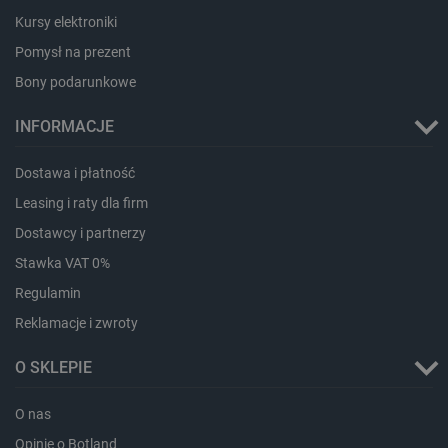
Kursy elektroniki
Pomysł na prezent
Bony podarunkowe
INFORMACJE
Dostawa i płatność
Leasing i raty dla firm
Dostawcy i partnerzy
Stawka VAT 0%
Regulamin
_smvs
.botland.com.pl
Reklamacje i zwroty
O SKLEPIE
O nas
LaSID
Quality Unit LLC
botland.com.pl
Opinie o Botland