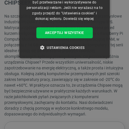
CHIPSEE?
być przetwarzane i wykorzystywane do
personalizacji reklam. Jeśli nie wyrażasz na to
zgody przejdź do "Ustawienia cookies" i
Na szczególną uwagę zasługują również komputery przemysłowe
dokonaj wyboru.
Dowiedz się więcej
Industrial Pi CM4 z 7-calowym ekranem dotykowym typu IPS.
Matryca urządzenia została dodatkowo zabezpieczona przed
AKCEPTUJ WSZYSTKIE
kurzem i wilgocią. Konstrukcja urządzeń jest oparta o Raspberry Pi
Compute Module 4. Aż 2 GB szybkiej pamięci operacyjnej RAM, w
połączeniu z 16 GB pamięci eMMC sprawia, że komputery z tej serii
USTAWIENIA COOKIES
idealne nadają się do wdrażania prostych i bardziej
skomplikowanych aplikacji przemysłowych. Co jeszcze wyróżnia
NIEZBĘDNE
WYDAJNOŚĆ
urządzenia Chipsee? Przede wszystkim uniwersalność, niskie
zapotrzebowanie na energię elektryczną, a także prosta i intuicyjna
obsługa. Kolejną zaletą komputerów przemysłowych jest szeroki
TARGETOWANIE
zakres temperatury pracy, zawierający się w zakresie od -20℃ do
nawet +60℃. W praktyce oznacza to, że urządzenia Chipsee mogą
FUNKCJONALNOŚĆ
być bezpiecznie używane w praktycznie każdych warunkach. W
razie jakichkolwiek pytań związanych z komputerami
przemysłowymi, zachęcamy do kontaktu. Nasi doświadczeni
doradcy z chęcią pomogą w wyborze konkretnego modelu,
dopasowanego do indywidualnych wymagań.
Niezbędne
Wydajność
Targetowanie
Funkcjonalność
WYCZYŚĆ