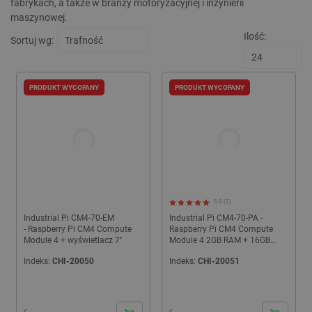
fabrykach, a także w branży motoryzacyjnej i inżynierii
maszynowej.
Ilość:
Sortuj wg:
PRODUKT WYCOFANY
PRODUKT WYCOFANY
5.0 (2)
Industrial Pi CM4-70-EM
Industrial Pi CM4-70-PA -
- Raspberry Pi CM4 Compute
Raspberry Pi CM4 Compute
Module 4 + wyświetlacz 7''
Module 4 2GB RAM + 16GB
eMMC + wyświetlacz 7''
Indeks:
CHI-20050
Indeks:
CHI-20051