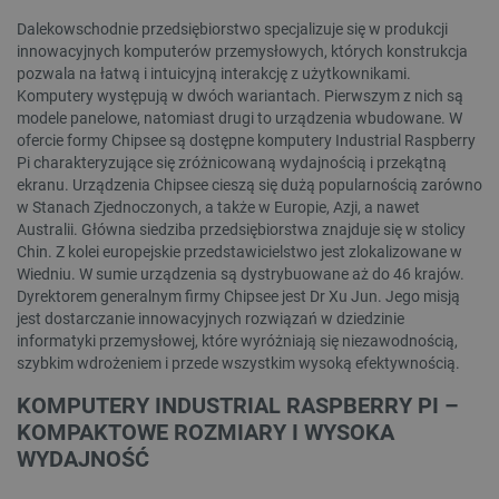
Dalekowschodnie przedsiębiorstwo specjalizuje się w produkcji
innowacyjnych komputerów przemysłowych, których konstrukcja
pozwala na łatwą i intuicyjną interakcję z użytkownikami.
Komputery występują w dwóch wariantach. Pierwszym z nich są
modele panelowe, natomiast drugi to urządzenia wbudowane. W
ofercie formy Chipsee są dostępne komputery Industrial Raspberry
Pi charakteryzujące się zróżnicowaną wydajnością i przekątną
ekranu. Urządzenia Chipsee cieszą się dużą popularnością zarówno
w Stanach Zjednoczonych, a także w Europie, Azji, a nawet
Australii. Główna siedziba przedsiębiorstwa znajduje się w stolicy
Chin. Z kolei europejskie przedstawicielstwo jest zlokalizowane w
Wiedniu. W sumie urządzenia są dystrybuowane aż do 46 krajów.
Dyrektorem generalnym firmy Chipsee jest Dr Xu Jun. Jego misją
jest dostarczanie innowacyjnych rozwiązań w dziedzinie
informatyki przemysłowej, które wyróżniają się niezawodnością,
szybkim wdrożeniem i przede wszystkim wysoką efektywnością.
KOMPUTERY INDUSTRIAL RASPBERRY PI –
KOMPAKTOWE ROZMIARY I WYSOKA
WYDAJNOŚĆ