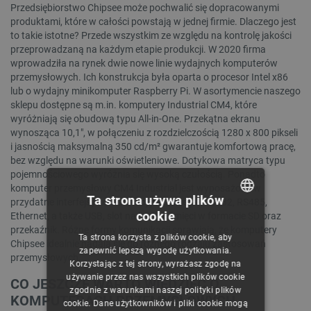
Przedsiębiorstwo Chipsee może pochwalić się dopracowanymi
produktami, które w całości powstają w jednej firmie. Dlaczego jest
to takie istotne? Przede wszystkim ze względu na kontrolę jakości
przeprowadzaną na każdym etapie produkcji. W 2020 firma
wprowadziła na rynek dwie nowe linie wydajnych komputerów
przemysłowych. Ich konstrukcja była oparta o procesor Intel x86
lub o wydajny minikomputer Raspberry Pi. W asortymencie naszego
sklepu dostępne są m.in. komputery Industrial CM4, które
wyróżniają się obudową typu All-in-One. Przekątna ekranu
wynosząca 10,1", w połączeniu z rozdzielczością 1280 x 800 pikseli
i jasnością maksymalną 350 cd/m² gwarantuje komfortową pracę,
bez względu na warunki oświetleniowe. Dotykowa matryca typu
pojemnościowego wyróżnia się wysoką czułością. Ponadto
komputer przemysłowy CM4 Industrial jest wyposażony w
Ta strona używa plików
przydatne interfejsy komunikacyjne, takie jak RS232, RS485,
cookie
Ethernet, a także USB, slot na karty pamięci w formacie SD oraz
POLISH
przekaźnik. Różne formy komunikacji sprawiają, że komputery
Ta strona korzysta z plików cookie, aby
Chipsee idealnie nadają się do różnego rodzaju zastosowań
CZECH
zapewnić lepszą wygodę użytkowania.
przemysłowych.
Korzystając z tej strony, wyrażasz zgodę na
ENGLISH
używanie przez nas wszystkich plików cookie
CO JESZCZE WARTO WIEDZIEĆ O
zgodnie z warunkami naszej polityki plików
GERMAN
KOMPUTERACH PRZEMYSŁOWYCH
cookie. Dane użytkowników i pliki cookie mogą