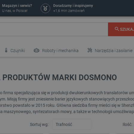
Magazyn i serwis?
Doradzamy i inspirujemy
U nas, w Polsce!
+1,6 mln zamówień
SZUKA
Czujniki
Roboty i mechanika
Narzędzia i zasilanie
A PRODUKTÓW MARKI DOSMONO
 firma specjalizująca się w produkcji dwukierunkowych translatorów u
ym. Misją firmy jest zniesienie barier językowych stanowiących przeszkod
orstwo powstało w 2015 roku. Główna siedziba firmy mieści się w Shen
a maszynowego, syntezatorach mowy, a także w technologii umożliwiaj
Sortuj wg:
Ilość: