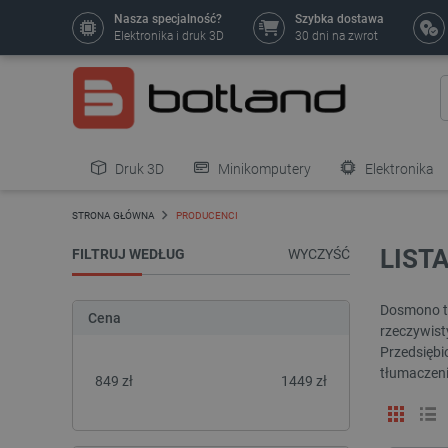
Nasza specjalność?
Szybka dostawa
Elektronika i druk 3D
30 dni na zwrot
Druk 3D
Minikomputery
Elektronika
Pozostałe
STRONA GŁÓWNA
PRODUCENCI
LIST
FILTRUJ WEDŁUG
WYCZYŚĆ
Dosmono to
Cena
rzeczywist
Przedsiębi
tłumaczeni
849
zł
1449
zł