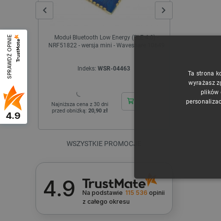
Moduł Bluetooth Low Energy (BLE 4.0) -
Inkplate 6
SPRAWDŹ OPINIE
NRF51822 - wersja mini - Waveshare 10649
wyświetlacz e-
Indeks:
WSR-04463
I
Ta strona k
wyrażasz z
plików
personalizac
Najniższa cena z 30 dni
Najniższa cen
przed obniżką:
20,90 zł
przed obniżk
4.9
WSZYSTKIE PROMOCJE
4.9
NIE
Na podstawie
115 536
opinii
z całego okresu