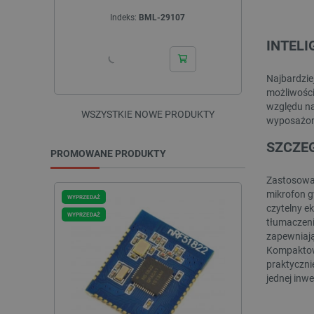
Indeks:
BML-29107
I
INTEL
Najbardzie
możliwości
względu na
WSZYSTKIE NOWE PRODUKTY
wyposażone
SZCZE
PROMOWANE PRODUKTY
Zastosowan
mikrofon g
WYPRZEDAŻ
WYPRZEDAŻ
czytelny e
WYPRZEDAŻ
tłumaczeni
zapewniają
Kompaktowe
praktyczni
jednej inw