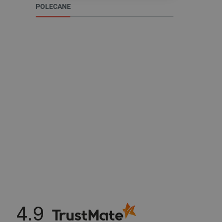
POLECANE
Niezbędne pliki cookie umożl
Bez niezbędnych plików cooki
Nazwa
PrestaShop-[abcdef0123456
_lb
VISITOR_PRIVACY_METAD
Polityce prywa
__cf_bm
4.9
__cf_bm