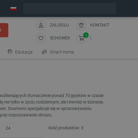
Zamów w ciągu:
6
:
32
:
35
, a wyślemy dziś!
ZALOGUJ
KONTAKT
J
0
SCHOWEK
Edukacja
Smart Home
możliwiających tłumaczenie ponad 70 języków w czasie
ę nie tylko w życiu codziennym, ale również w biznesie.
zhen. Dosmono specjalizuje się w opracowywaniu
ącej rozpoznawanie obrazu.
Ilość produktów:
3