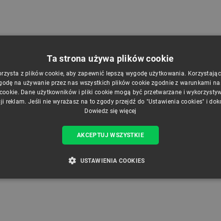
 z obudową i akumulatorem -
FeatherWing - 6 portów Grove + STEMMA QT
paper 6'' 800x600px - ESP32 -...
- moduł rozszerzeń do płytek Feather -...
Ta strona używa plików cookie
ndeks:
SOL-24775
Indeks:
ADA-25282
orzysta z plików cookie, aby zapewnić lepszą wygodę użytkowania. Korzystając z
godę na używanie przez nas wszystkich plików cookie zgodnie z warunkami nasz
 cookie. Dane użytkowników i pliki cookie mogą być przetwarzane i wykorzysty
ji reklam. Jeśli nie wyrażasz na to zgody przejdź do "Ustawienia cookies" i do
a z 30 dni
Najniższa cena z 30 dni
Dowiedz się więcej
ą:
559,00 zł
przed obniżką:
29,00 zł
AKCEPTUJ WSZYSTKIE
USTAWIENIA COOKIES
ZBĘDNE
WYDAJNOŚĆ
TARGETOWANIE
FUNKCJ