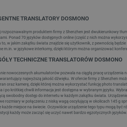
ndeks:
OUT-29359
Indeks:
CRL-28359
IGENTNE TRANSLATORY DOSMONO
j rozpoznawalnym produktem firmy z Shenzhen jest dwukierunkowy tłuma
ami. Ponad 70 języków dostępnych online (część z nich można wykorzys
 to, w jakim zakątku świata znajdzie się użytkownik, z pewnością będzi
 m.in. w językowe interkomy, dzięki którym można organizować konfere
GÓŁY TECHNICZNE TRANSLATORÓW DOSMONO
ie nowoczesnych akumulatorów pozwala na ciągłą pracę urządzenia naw
warantujący najwyższą jakość dźwięku. W ofercie firmy z Shenzhen mo
WYPRZEDAŻ
kran oraz kamerę, dzięki której można wykorzystać funkcję photo translat
a i po krótkiej chwili informacja jest dostępna w wybranym języku. Wyb
cą swobodny dostęp do internetu w każdym zakątku świata. Urządzenie 
 rozmiary w połączeniu z niską wagą oscylującą w okolicach 145 g sp
e każde miejsce na świecie. Oczywiście urządzenie tego typu mogą być 
estycji każdy może zacząć się uczyć nawet bardzo egzotycznych języków