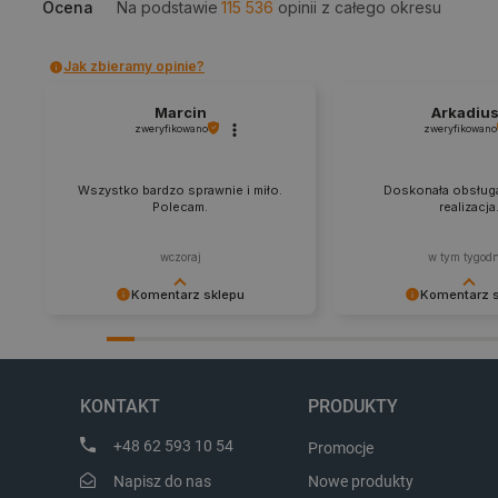
Ocena
Na podstawie
115 536
opinii
z całego okresu
Jak zbieramy opinie?
PHPSESSID
Marcin
Arkadiu
zweryfikowano
zweryfikowano
Wszystko bardzo sprawnie i miło.
Doskonała obsługa
_smvs
Polecam.
realizacja
LaSID
wczoraj
w tym tygod
Komentarz sklepu
Komentarz 
__cf_bm
Dziękujemy za najwyższą ocenę.
Zadowolenie klienta to
Cieszymy się, że nasz sprzęt trafił w
najlepsza nagroda. Dz
dobre ręce. Polecamy się na
zapraszamy na kolejne
isListDisplay
przyszłość.
KONTAKT
PRODUKTY
+48 62 593 10 54
Promocje
_lb_ccc
Napisz do nas
Nowe produkty