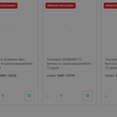
T WYCOFANY
PRODUKT WYCOFANY
PRODUK
NOWOŚĆ!
tor Dosmono Mini -
Translator DOSMONO T2 -
Transla
 w czasie rzeczywistym -
tłumacz w czasie rzeczywistym -
tłumacz 
i
72 języki
72 język
XWF-13676
Indeks:
XWF-15739
Indeks:
D - Bambu Lab P2S Combo -
Filament Creality CR-PETG 1,75mm 1kg -
Outlet
Pink