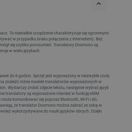
Indeks:
BML-28464
Indeks:
PKT-
cz. To niewielkie urządzenie charakteryzuje się ogromnymi
tywać w przypadku braku połączenia z internetem). Bez
e mógł się szybko porozumieć. Translatory Dosmono są
ncje w wielu językach.
et do 6 godzin. Sprzęt jest wyposażony w niezwykle czuły
żna znaleźć różne modele translatorów wyposażonych w
WYPRZEDAŻ
WYPRZEDAŻ
ion. Wystarczy zrobić zdjęcie tekstu, następnie wybrać język
WYPRZEDAŻ
WYPRZEDAŻ
rane translatory są wyposażone również w funkcję eSIM
może komunikować się poprzez Bluetooth, Wi-Fi i 4G.
rawiają, że translator Dosmono można zabrać ze sobą w
również wykorzystywane do nauki języków obcych. Dzięki
.