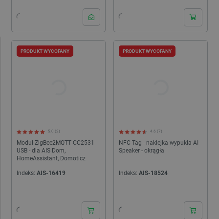
PRODUKT WYCOFANY
PRODUKT WYCOFANY
5.0 (2)
4.6 (7)
Moduł ZigBee2MQTT CC2531
NFC Tag - naklejka wypukła AI-
USB - dla AIS Dom,
Speaker - okrągła
HomeAssistant, Domoticz
Indeks:
AIS-16419
Indeks:
AIS-18524