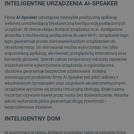
INTELIGENTNE URZĄDZENIA AI-SPEAKER
Firma
AI-Speaker
udostępnia niezwykle praktyczną aplikację
webową umożliwiającą błyskawiczną konfigurację podłączonych
urządzeń. W ofercie sklepu Botland znajdziesz m.in. inteligentne
gniazdka z możliwością podłączenia do sieci Wi-Fi. Urządzenie tego
typu gwarantuje proste sterowanie każdym urządzeniem do
określonej mocy. Do sterowania można wykorzystać nie tylko
wspomnianą aplikacją, ale również przeglądarkę internetową oraz
komendy głosowe. Szeroki zakres temperatury roboczej zapewnia
wszechstronne wykorzystanie urządzenia, a ognioodporna
obudowa gwarantuje bezpieczne użytkowanie. Kolejną
interesującym produktem firmy AI-Speaker jest pilot radiowy z
wbudowanym żyroskopem oraz czujnikami akcelerometrycznymi.
Urządzenie wyróżnia się prostą i intuicyjną obsługą, dzięki czemu
może być używane nawet przez osoby bez doświadczenia. Wysoka
jakość wykonania pilota gwarantuje długą żywotność i
bezproblemowe działanie.
INTELIGENTNY DOM
W asortymencie sklepu Botland znajdziesz także urządzenia firmy