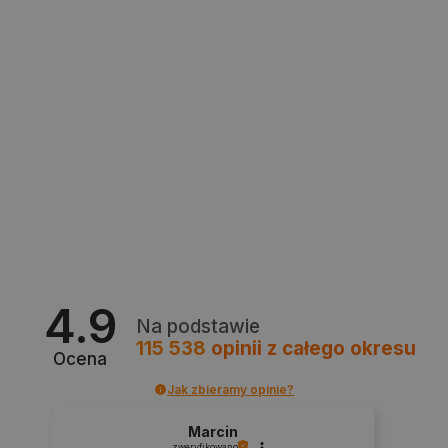
Polityce prywatności Google
VISITOR_PRIVACY_METADATA
YouTube
.youtube.com
4.9
Na podstawie
115 538
opinii
z całego okresu
Ocena
Jak zbieramy opinie?
Marcin
zweryfikowano