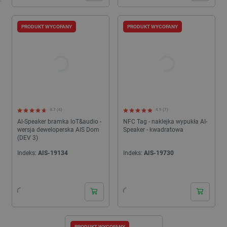
PRODUKT WYCOFANY
PRODUKT WYCOFANY
4.7 (4)
4.9 (7)
Al-Speaker bramka loT&audio -
NFC Tag - naklejka wypukła AI-
wersja deweloperska AIS Dom
Speaker - kwadratowa
(DEV 3)
Indeks:
AIS-19134
Indeks:
AIS-19730
PRODUKT WYCOFANY