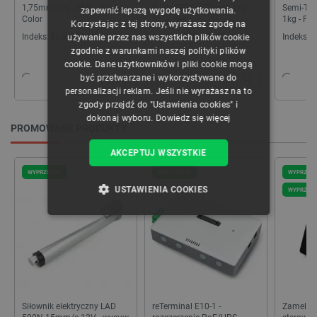
CZECH
1,75mm 1kg - RFID - Wood
Basic PETG 1,75mm 1kg -
Semi-Tr
zapewnić lepszą wygodę użytkowania.
Color
Brick Red
1kg - Pe
Korzystając z tej strony, wyrażasz zgodę na
ENGLISH
Indeks:
ELG-28424
Indeks:
CRL-28385
Indeks:
A
używanie przez nas wszystkich plików cookie
zgodnie z warunkami naszej polityki plików
GERMAN
cookie. Dane użytkowników i pliki cookie mogą
być przetwarzane i wykorzystywane do
personalizacji reklam. Jeśli nie wyrażasz na to
zgody przejdź do "Ustawienia cookies" i
dokonaj wyboru.
Dowiedz się więcej
PROMOWANE PRODUKTY
AKCEPTUJ WSZYSTKIE
WYPRZEDAŻ
WYPRZEDAŻ
WYPRZED
USTAWIENIA COOKIES
WYPRZED
NIEZBĘDNE
WYDAJNOŚĆ
TARGETOWANIE
FUNKCJONALNOŚĆ
Siłownik elektryczny LAD
reTerminal E10-1 -
Zamel Su