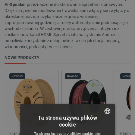
AI-Speaker
przeznaczone do sterowania sprzętami domowymi.
Dzięki nim, system podlewania trawnika sam włączy się i wyłączy o
określonej porze, muzyka zacznie grać o wcześniej
zaprogramowanej godzinie, a rolety automatycznie podniosą się o
wschodzie słońca. W zestawie, oprócz urządzenia, otrzymasz
zasilacz oraz kabel HDMI. Sprzęt działa na systemie Android i
umożliwia korzystanie z usług online, takich jak stacja pogody,
wiadomości, podcasty i wiele innych.
NOWE PRODUKTY
WYCZYŚĆ
Cena
NOWOŚĆ!
NOWOŚĆ!
NOWOŚĆ!
5
zł
1090
zł
Ta strona używa plików
Kategorie
cookie
POLISH
Filament Elegoo PLA
Filament Creality Soleyin
Filamen
Ta strona korzysta z plików cookie, aby