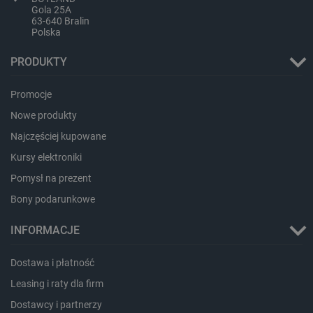
Gola 25A
PHPSESSID
PHP.net
63-640 Bralin
botland.com.pl
Polska
PRODUKTY
Promocje
Nowe produkty
Najczęściej kupowane
Kursy elektroniki
Pomysł na prezent
Bony podarunkowe
INFORMACJE
Dostawa i płatność
_smvs
.botland.com.pl
Leasing i raty dla firm
Dostawcy i partnerzy