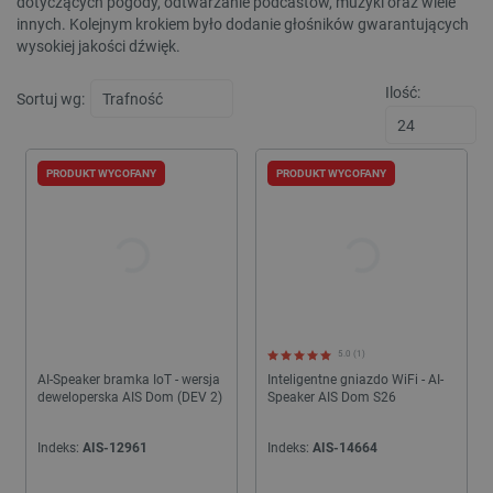
dotyczących pogody, odtwarzanie podcastów, muzyki oraz wiele
innych. Kolejnym krokiem było dodanie głośników gwarantujących
wysokiej jakości dźwięk.
Ilość:
Sortuj wg:
PRODUKT WYCOFANY
PRODUKT WYCOFANY
5.0 (1)
AI-Speaker bramka IoT - wersja
Inteligentne gniazdo WiFi - AI-
deweloperska AIS Dom (DEV 2)
Speaker AIS Dom S26
Indeks:
AIS-12961
Indeks:
AIS-14664