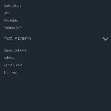
Kalkulatory
Blog
Poradniki
_lb_ccc
.botland.com.pl
Pomoc FAQ
TWOJE KONTO
Dane osobowe
Adresy
Zamówienia
Schowek
critData
botland.com.pl