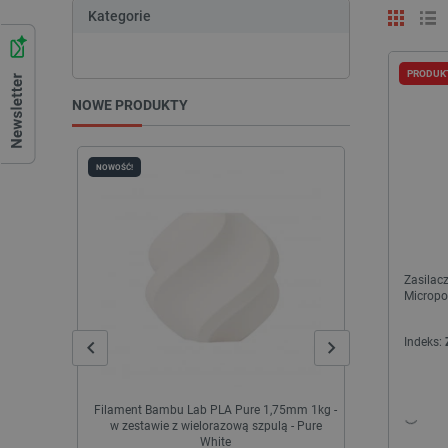
Kategorie
PRODUK
NOWE PRODUKTY
NOWOŚĆ!
NOWOŚĆ!
Zasilac
Micropo
Indeks:
Filament Bambu Lab PLA Pure 1,75mm 1kg -
Konwerter US
w zestawie z wielorazową szpulą - Pure
-
White