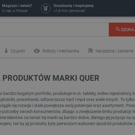
Magazyn i serwis?
Doradzamy i inspirujemy
U nas, w Polsce!
+1,6 mln zamówień
SZUKA
Czujniki
Roboty i mechanika
Narzędzia i zasilanie
A PRODUKTÓW MARKI QUER
o bardzo bogatym portfolio, produkuje m.in. tablety, wideo rejestratory,
 głośniki, powerbanki, odtwarzacze mp3 i mp4 oraz wiele innych. To tylko
iągle się rozwija i stale powiększa swój potencjał oraz asortyment. Posi
 potrzeby swoich konsumentów, dbając o zwiększenie limitu produkcji i k
inie klientów na temat tej marki są bardzo dobre, dlatego jej pozycja na ry
ojem, tak by jej produkty były pierwszym wyborem spośród produktów z t