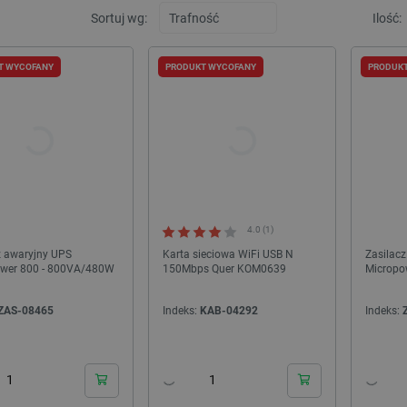
Sortuj wg:
Ilość:
T WYCOFANY
PRODUKT WYCOFANY
PRODUK
NOWOŚĆ!
4.0 (1)
z awaryjny UPS
Karta sieciowa WiFi USB N
Zasilac
wer 800 - 800VA/480W
150Mbps Quer KOM0639
Micropo
ZAS-08465
Indeks:
KAB-04292
Indeks:
B - 4-kanałowy RS485 - CH344L
Filament Creality Soleyin Ultra PLA 1,75mm
 Waveshare 25219
1kg - Pineapple Yellow