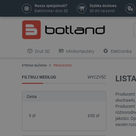
Nasza specjalność?
Szybka dostawa
Elektronika i druk 3D
30 dni na zwrot
Druk 3D
Minikomputery
Elektronika
Pozostałe
STRONA GŁÓWNA
PRODUCENCI
LIST
FILTRUJ WEDŁUG
WYCZYŚĆ
Producent 
Cena
słuchawki,
Producent c
różnorodne
9
zł
650
zł
jakości. Op
swoim rozw