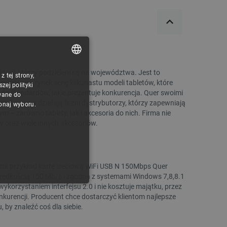
Moduł rotacyjny Ador Roller Rotary do
Oczyszczacz powietrza
wycinarki i grawerki laserowej FLUX Ador
Snapmaker
Indeks:
FLX-27979
Indeks:
SNM-
tów, którzy podzieleni są na województwa. Jest to
 tej strony,
POLISH
ściła na rynek serię kilkunastu modeli tabletów, które
ej polityki
o standardów, jakie prezentuje konkurencja. Quer swoimi
CZECH
wane do
ną firmową działają liczni dystrybutorzy, którzy zapewniają
konaj wyboru.
Najniższa cena z 30 dni
Najniższa cena z 30 dni
ENGLISH
 – zarówno tablety, jak i akcesoria do nich. Firma nie
przed obniżką:
949,00 zł
przed obniżką:
2 295,00 zł
 oraz wiele innych akcesoriów.
GERMAN
na przykład kartę sieciową WiFi USB N 150Mbps Quer
rędkością 150 Mb/s i zgodna z systemami Windows 7,8,8.1
ykorzystaniem interfejsu 2.0 i nie kosztuje majątku, przez
ONALNOŚĆ
kurencji. Producent chce dostarczyć klientom najlepsze
, by znaleźć coś dla siebie.