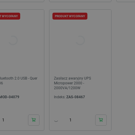
deks:
WSR-28622
Indeks:
CRL-28304
T WYCOFANY
PRODUKT WYCOFANY
luetooth 2.0 USB - Quer
Zasilacz awaryjny UPS
36
Micropower 2000 -
WYPRZEDAŻ
2000VA/1200W
WYPRZEDAŻ
MOD-04079
Indeks:
ZAS-08467