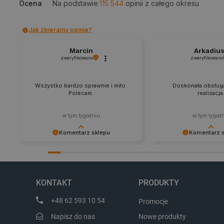
Ocena
Na podstawie
115 544
opinii
z całego okresu
Jak zbieramy opinie?
PHPSESSID
Marcin
Arkadiu
zweryfikowano
zweryfikowano
Wszystko bardzo sprawnie i miło.
Doskonała obsługa
_smvs
Polecam.
realizacja
LaSID
w tym tygodniu
w tym tygod
Komentarz sklepu
Komentarz 
__cf_bm
Dziękujemy za najwyższą ocenę.
Zadowolenie klienta to
Cieszymy się, że nasz sprzęt trafił w
najlepsza nagroda. Dz
dobre ręce. Polecamy się na
zapraszamy na kolejne
isListDisplay
przyszłość.
KONTAKT
PRODUKTY
+48 62 593 10 54
Promocje
_lb_ccc
Napisz do nas
Nowe produkty