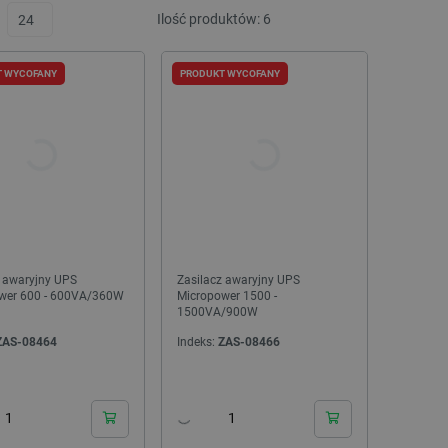
Ilość produktów:
6
T WYCOFANY
PRODUKT WYCOFANY
NOWOŚĆ!
NOWOŚĆ!
PAKIET
z awaryjny UPS
Zasilacz awaryjny UPS
wer 600 - 600VA/360W
Micropower 1500 -
1500VA/900W
ZAS-08464
Indeks:
ZAS-08466
Pakiet filamentów ze szpulami Bambu Lab -
Wskaźnik laserowy - preze
Spark Pack PLA Sparkle - 4szt.
2,4GHz - 30m - Q