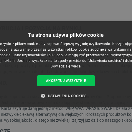
T361060M3MP12 CS mount -
Aeotec TriSensor 8 - czujnik ruchu,
BUCJA I POZYCJA NA RYNKU.
 6mm - do kamery Raspberry Pi
temperatury i światła - Z-Wave ZWA045-C
Ta strona używa plików cookie
ndeks:
RPI-16334
Indeks:
ZWV-27624
 lata wypracował własną siatkę oficjalnych dystrybutorów swoich produk
orzysta z plików cookie, aby zapewnić lepszą wygodę użytkowania. Korzystając z
e informacja dla chętnych podjęcia współpracy z producentem. Firma wypu
godę na używanie przez nas wszystkich plików cookie zgodnie z warunkami nasz
są podobnymi do siebie numerami. Sprzęt parametry ma porównywalne d
 cookie. Dane użytkowników i pliki cookie mogą być przetwarzane i wykorzysty
i zdążył się już na dobre zagościć na Polskim rynku. Poza oficjalną stro
ji reklam. Jeśli nie wyrażasz na to zgody przejdź do "Ustawienia cookies" i do
a z 30 dni
Najniższa cena z 30 dni
zedaży, a poza tym produkty można znaleźć na Polskim serwisie aukcyjnym
Dowiedz się więcej
ą:
119,90 zł
przed obniżką:
199,00 zł
ługo, wprowadziła do oferty ładowarki samochodowe do swoich tabletów
AKCEPTUJ WSZYSTKIE
ND.
USTAWIENIA COOKIES
 do zapoznania się z naszą ofertą produktów firmy Quer. Proponujemy 
est to bezprzewodowa karta działająca w standardzie N, pracującą z p
. Karta szyfruje daną jedną z metod: WEP, WPA, WPA2 lub WAPI. Działa z w
ZBĘDNE
WYDAJNOŚĆ
TARGETOWANIE
FUNKCJ
 niezwykle ciekawą alternatywą dla większych i droższych produktów kon
, wysokiej jakości, dlatego nie zwlekaj i zajrzyj już dziś do naszego sklepu
CZE.