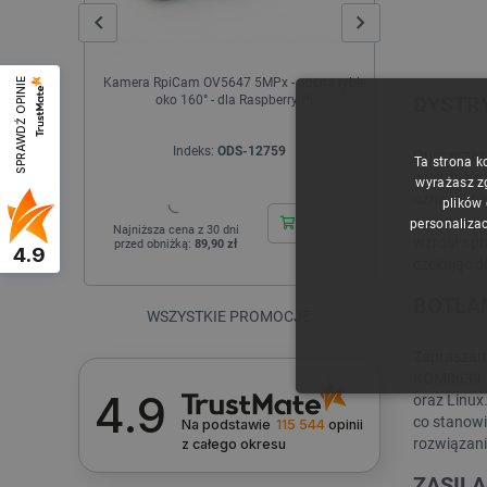
Kamera RpiCam OV5647 5MPx - nocna rybie
Obiektyw P
SPRAWDŹ OPINIE
DYSTRY
oko 160° - dla Raspberry Pi
szerokokątny
Indeks:
ODS-12759
I
Quer przez
Ta strona k
ewentualni
wyrażasz z
oznaczone 
plików
urządzeniam
personalizac
Najniższa cena z 30 dni
Najniższa cen
wzrost spr
przed obniżką:
89,90 zł
przed obniżk
4.9
czekając d
BOTLA
WSZYSTKIE PROMOCJE
Zapraszamy
KOM0639. J
4.9
oraz Linux
NIE
co stanowi
Na podstawie
115 544
opinii
rozwiązania
z całego okresu
ZASILA