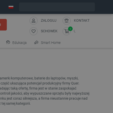
Wyślemy w poniedziałek
ZALOGUJ
KONTAKT
J
0
SCHOWEK
Edukacja
Smart Home
 kamerki komputerowe, baterie do laptopów, myszki,
 część ukazująca potencjał produkcyjny firmy Quer.
adając taką ofertę, firma jest w stanie zaspokajać
ontroli jakości, aby wypuszczane sprzętu były najwyższej
nku jest coraz silniejsza, a firma nieustannie pracuje nad
ej samej kategorii.