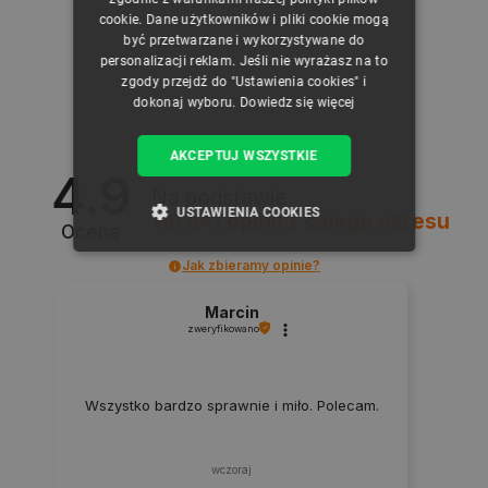
GERMAN
cookie. Dane użytkowników i pliki cookie mogą
być przetwarzane i wykorzystywane do
personalizacji reklam. Jeśli nie wyrażasz na to
zgody przejdź do "Ustawienia cookies" i
dokonaj wyboru.
Dowiedz się więcej
AKCEPTUJ WSZYSTKIE
4.9
Na podstawie
USTAWIENIA COOKIES
115 541
opinii
z całego okresu
Ocena
NIEZBĘDNE
WYDAJNOŚĆ
Jak zbieramy opinie?
Marcin
TARGETOWANIE
zweryfikowano
FUNKCJONALNOŚĆ
Wszystko bardzo sprawnie i miło. Polecam.
Niezbędne
Wydajność
Targetowanie
wczoraj