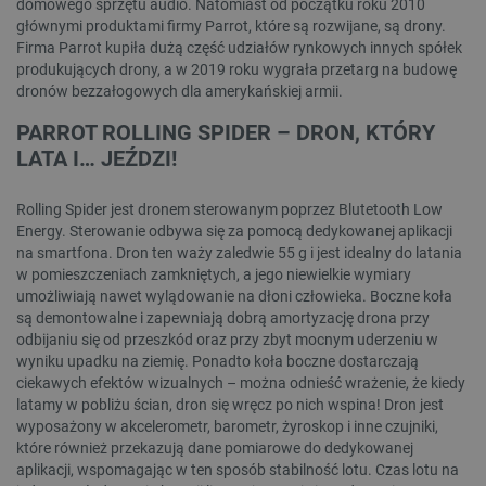
domowego sprzętu audio. Natomiast od początku roku 2010
głównymi produktami firmy Parrot, które są rozwijane, są drony.
Firma Parrot kupiła dużą część udziałów rynkowych innych spółek
produkujących drony, a w 2019 roku wygrała przetarg na budowę
dronów bezzałogowych dla amerykańskiej armii.
PARROT ROLLING SPIDER – DRON, KTÓRY
LATA I… JEŹDZI!
Rolling Spider jest dronem sterowanym poprzez Blutetooth Low
Energy. Sterowanie odbywa się za pomocą dedykowanej aplikacji
na smartfona. Dron ten waży zaledwie 55 g i jest idealny do latania
w pomieszczeniach zamkniętych, a jego niewielkie wymiary
umożliwiają nawet wylądowanie na dłoni człowieka. Boczne koła
są demontowalne i zapewniają dobrą amortyzację drona przy
odbijaniu się od przeszkód oraz przy zbyt mocnym uderzeniu w
wyniku upadku na ziemię. Ponadto koła boczne dostarczają
ciekawych efektów wizualnych – można odnieść wrażenie, że kiedy
latamy w pobliżu ścian, dron się wręcz po nich wspina! Dron jest
wyposażony w akcelerometr, barometr, żyroskop i inne czujniki,
które również przekazują dane pomiarowe do dedykowanej
aplikacji, wspomagając w ten sposób stabilność lotu. Czas lotu na