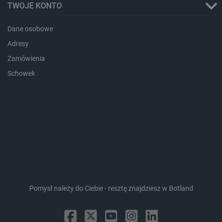
TWOJE KONTO
Dane osobowe
Adresy
Zamówienia
Schowek
_smvs
.botland.com.pl
Pomysł należy do Ciebie - resztę znajdziesz w Botland
LaSID
Quality Unit LLC