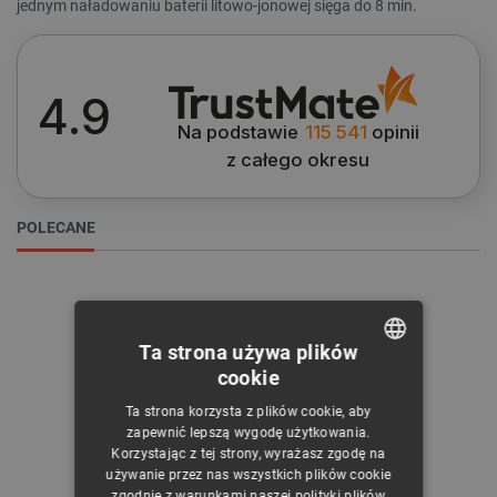
jednym naładowaniu baterii litowo-jonowej sięga do 8 min.
WYCZYŚĆ
4.9
Cena
Na podstawie
115 541
opinii
z całego okresu
299
zł
379
zł
POLECANE
Kategorie
Ta strona używa plików
cookie
POLISH
Ta strona korzysta z plików cookie, aby
CZECH
zapewnić lepszą wygodę użytkowania.
Korzystając z tej strony, wyrażasz zgodę na
ENGLISH
używanie przez nas wszystkich plików cookie
zgodnie z warunkami naszej polityki plików