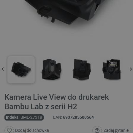
Kamera Live View do drukarek
Bambu Lab z serii H2
Indeks:
BML-27318
EAN:
6937285500564
Zadaj pytanie
Dodaj do schowka