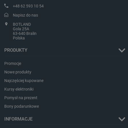
+48 62 593 10 54
Napisz do nas
BOTLAND
Gola 25A
isListDisplay
botland.com.pl
63-640 Bralin
Polska
PRODUKTY
Promocje
_lb_ccc
.botland.com.pl
Nowe produkty
Najczęściej kupowane
Kursy elektroniki
Pomysł na prezent
Bony podarunkowe
INFORMACJE