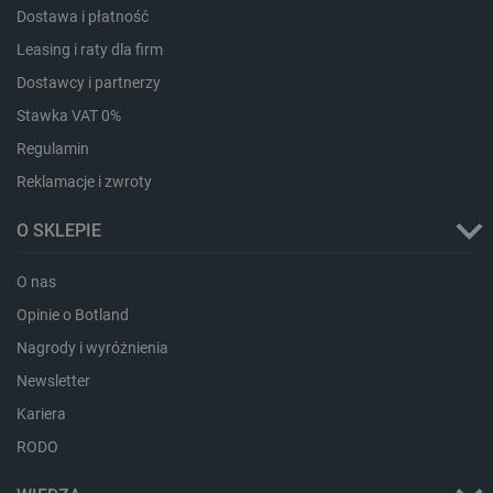
Dostawa i płatność
critData
botland.com.pl
Leasing i raty dla firm
Dostawcy i partnerzy
Stawka VAT 0%
Regulamin
Reklamacje i zwroty
O SKLEPIE
O nas
CookieScriptConsent
CookieScript
Opinie o Botland
botland.com.pl
Nagrody i wyróżnienia
Newsletter
Kariera
RODO