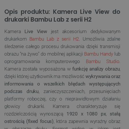
Opis produktu: Kamera Live View do
drukarki Bambu Lab z serii H2
Kamera
Live View
jest akcesorium dedykowanym
drukarkom
Bambu Lab z serii H2
. Umożliwia zdalne
śledzenie całego procesu drukowania dzięki transmisji
obrazu "na żywo" do mobilnej aplikacji
Bambu Handy
lub
oprogramowania komputerowego
Bambu Studio
.
Kamera została wyposażona w
funkcję analizy obrazu
,
dzięki której użytkownik ma możliwość
wykrywania oraz
informowania o wszelkich błędach występujących
podczas druku
, zanieczyszczeniach, przesunięciach
platformy roboczej, czy o nieprawidłowym działaniu
głowicy drukarki. Kamera charakteryzuje się
rozdzielczością wynoszącą
1920 x 1080 px
,
stałą
ostrością (fixed focus)
, która zapewnia wyraźny obraz
w obszarze druku. Format wideo, w jakim jest