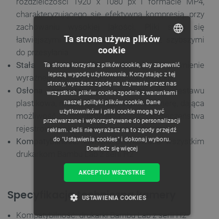
rozdzielczości 1920 x 1080 px i formacie MP4,
charakteryzującego się efektywną kompresją, przy
zachowaniu wysokiej jakości. Pliki stają się
Ta strona używa plików
łatwiejszymi do przechowywania oraz szybszymi
cookie
do przesyłania
POLISH
Stała ostrość (fixed focus):
zapewnienie
Ta strona korzysta z plików cookie, aby zapewnić
CZECH
lepszą wygodę użytkowania. Korzystając z tej
wyraźnego obrazu w całym obszarze druku
strony, wyrażasz zgodę na używanie przez nas
ENGLISH
Osłona prywatności:
dołączona do zestawu
wszystkich plików cookie zgodnie z warunkami
plastikowa, magnetyczna osłona na kamerę, dająca
naszej polityki plików cookie. Dane
GERMAN
użytkowników i pliki cookie mogą być
możliwość chronienia bezpieczeństwa
przetwarzane i wykorzystywane do personalizacji
rejestrowanych obrazów przez użytkownika
reklam. Jeśli nie wyrażasz na to zgody przejdź
do "Ustawienia cookies" i dokonaj wyboru.
Kompatybilność:
kamera dedykowana wszystkim
Dowiedz się więcej
drukarkom Bambu Lab z serii H2
AKCEPTUJ WSZYSTKIE
Specyfikacja techniczna kamery
USTAWIENIA COOKIES
Kompatybilność: drukarki Bambu Lab z serii H2