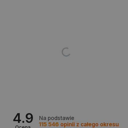
PHPSESSID
PHP.net
botland.com.pl
4.9
Na podstawie
115 546
opinii
z całego okresu
Ocena