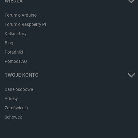
WIEDZA
Forum o Arduino
LaVisitorId_Ym90bGFuZC5sYWRlc2suY29tLw
.botland.com.pl
Forum o Raspberry Pi
Kalkulatory
Blog
critCartData
botland.com.pl
Poradniki
Pomoc FAQ
TWOJE KONTO
Dane osobowe
Adresy
critAccountId
botland.com.pl
Zamówienia
Schowek