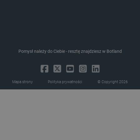
Storage declaration
Pomysł należy do Ciebie - resztę znajdziesz w Botland
Storage
Nazwa
Opis
type
_uetvid_exp
Pamięć
lokalna
Mapa strony
Polityka prywatności
© Copyright 2026
dlapi_ucp
Pamięć
lokalna
_cltk
Pamięć
sesji
smforms
Pamięć
lokalna
_smvc
Pamięć
lokalna