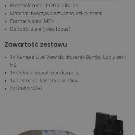
NIEZBĘDNE
WYDAJNOŚĆ
Rozdzielczość: 1920 x 1080 px
Materiał: tworzywo sztuczne, szkło, metal
TARGETOWANIE
Format wideo: MP4
Ostrość: stała (fixed focus)
FUNKCJONALNOŚĆ
Zawartość zestawu
1x Kamera Live View do drukarek Bambu Lab z serii
Niezbędne
Wydajność
Targetowanie
H2
Funkcjonalność
1x Osłona prywatności kamery
Niezbędne pliki cookie umożliwiają korzystanie z
1x Taśma do kamery Live View
podstawowych funkcji strony internetowej, takich
jak logowanie użytkownika i zarządzanie kontem.
2x Śruba M3-6
Bez niezbędnych plików cookie nie można
prawidłowo korzystać ze strony internetowej.
Provider /
Nazwa
Domena
PrestaShop-[abcdef0123456789]{32}
.botland.com.pl