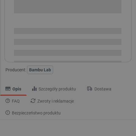
SPRAWDŹ ILOŚĆ
Dostępny
Wysyłka
24h
Dostawa
od 8,99 PLN
30 dni
na zwrot
Producent:
Bambu Lab
Opis
Szczegóły produktu
Dostawa
FAQ
Zwroty i reklamacje
Bezpieczeństwo produktu