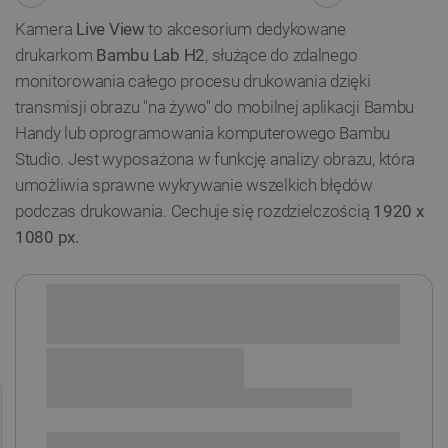
Kamera
Live View
to akcesorium dedykowane
drukarkom
Bambu Lab H2
, służące do zdalnego
monitorowania całego procesu drukowania dzięki
transmisji obrazu "na żywo" do mobilnej aplikacji Bambu
Handy lub oprogramowania komputerowego Bambu
Studio. Jest wyposażona w funkcję analizy obrazu, która
umożliwia sprawne wykrywanie wszelkich błędów
podczas drukowania. Cechuje się rozdzielczością
1920 x
1080 px.
Sprawdź opcje płatności i finansowania:
+
-
DODAJ DO KOSZYKA