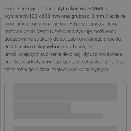
Fluorescencyjna zielona
płyta akrylowa PMMA
o
wymiarach
400 x 600 mm
oraz
grubości 3 mm
. Każda ze
stron arkusza jest inna - jedna jest połyskująca, a druga
matowa, dzięki czemu użytkownik zyskuje możliwość
dopasowania struktury do potrzeb konkretnego projektu.
Jest to
uniwersalny wybór
wśród narzędzi
umożliwiających tworzenie dekoracji, dyfuzorów światła,
projektów artystycznych, prezentów o charakterze "DIY", a
także różnego rodzaju zastosowań komercyjnych.
Sprawdź opcje płatności i finansowania:
+
-
DODAJ DO KOSZYKA