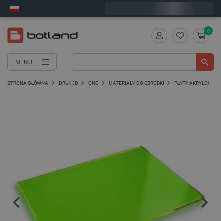
Wyślemy w poniedziałek
0
MENU
STRONA GŁÓWNA
DRUK 3D
CNC
MATERIAŁY DO OBRÓBKI
PŁYTY AKRYLOWE PL