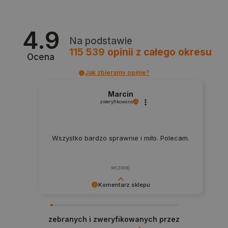
Polityce prywatności Google
4.9
Na podstawie
115 539
opinii
z całego okresu
VISITOR_PRIVACY_METADATA
YouTube
Ocena
.youtube.com
Jak zbieramy opinie?
Marcin
zweryfikowano
Wszystko bardzo sprawnie i miło. Polecam.
wczoraj
Komentarz sklepu
Dziękujemy za najwyższą ocenę. Cieszymy się,
że nasz sprzęt trafił w dobre ręce. Polecamy się
__cf_bm
Cloudflare Inc.
zebranych i zweryfikowanych przez
.inpost.pl
na przyszłość.