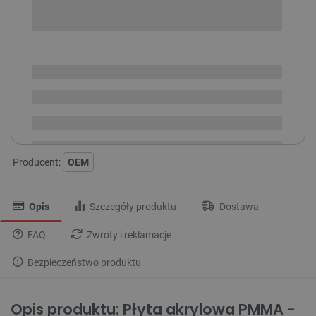
SPRAWDŹ ILOŚĆ
Dostępny
Wysyłka
24h
Dostawa
od 8,99 PLN
30 dni
na zwrot
Producent:
OEM
Opis
Szczegóły produktu
Dostawa
FAQ
Zwroty i reklamacje
Bezpieczeństwo produktu
Opis produktu: Płyta akrylowa PMMA -