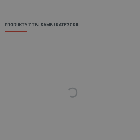
Funkcjonalność
Niezbędne pliki cookie umożliwiają korzystanie z
PRODUKTY Z TEJ SAMEJ KATEGORII:
podstawowych funkcji strony internetowej, takich
jak logowanie użytkownika i zarządzanie kontem.
Bez niezbędnych plików cookie nie można
prawidłowo korzystać ze strony internetowej.
Provider /
Nazwa
Domena
PrestaShop-[abcdef0123456789]{32}
.botland.com.pl
_lb
.botland.com.pl