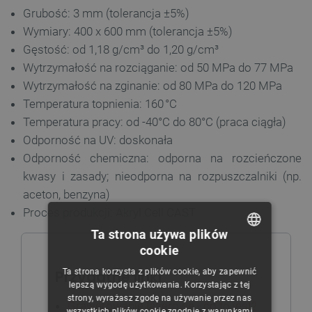
Grubość: 3 mm (tolerancja ±5%)
Wymiary: 400 x 600 mm (tolerancja ±5%)
Gęstość: od 1,18 g/cm³ do 1,20 g/cm³
Wytrzymałość na rozciąganie: od 50 MPa do 77 MPa
Wytrzymałość na zginanie: od 80 MPa do 120 MPa
Temperatura topnienia: 160 °C
Temperatura pracy: od -40°C do 80°C (praca ciągła)
Odporność na UV: doskonała
Odporność chemiczna: odporna na rozcieńczone
kwasy i zasady; nieodporna na rozpuszczalniki (np.
aceton, benzyna)
Proces produkcji: Akryl Cell CAST
Ta strona używa plików
cookie
POLISH
Ta strona korzysta z plików cookie, aby zapewnić
Przydatne linki
CZECH
lepszą wygodę użytkowania. Korzystając z tej
strony, wyrażasz zgodę na używanie przez nas
ENGLISH
Grawerowanie laserowe - co to jest?
wszystkich plików cookie zgodnie z warunkami