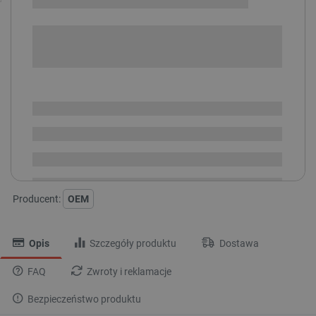
+
-
DODAJ DO KOSZYKA
SPRAWDŹ ILOŚĆ
Dostępny
Wysyłka
24h
Dostawa
od 8,99 PLN
30 dni
na zwrot
Producent:
OEM
Opis
Szczegóły produktu
Dostawa
FAQ
Zwroty i reklamacje
Bezpieczeństwo produktu