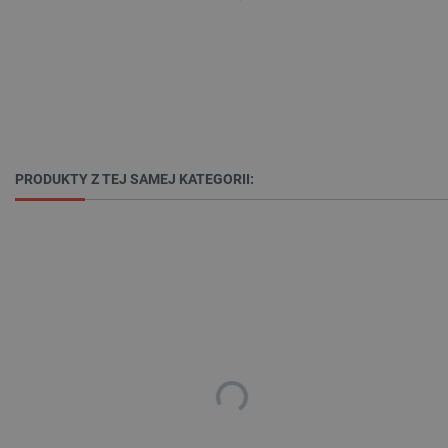
Niezbędne
Wydajność
Targetowanie
Funkcjonalność
Niezbędne pliki cookie umożliwiają korzystanie z
podstawowych funkcji strony internetowej, takich
jak logowanie użytkownika i zarządzanie kontem.
Bez niezbędnych plików cookie nie można
PRODUKTY Z TEJ SAMEJ KATEGORII:
prawidłowo korzystać ze strony internetowej.
Provider /
Nazwa
Domena
PrestaShop-[abcdef0123456789]{32}
.botland.com.pl
_lb
.botland.com.pl