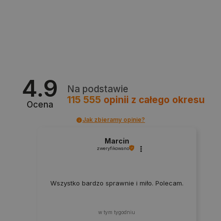
Polityce prywatności Google
4.9
VISITOR_PRIVACY_METADATA
YouTube
.youtube.com
Na podstawie
115 555
opinii
z całego okresu
Ocena
Jak zbieramy opinie?
Marcin
zweryfikowano
Wszystko bardzo sprawnie i miło. Polecam.
w tym tygodniu