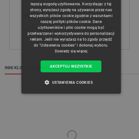
CZECH
lepszą wygodę użytkowania. Korzystając z tej
strony, wyrażasz zgodę na używanie przez nas
ENGLISH
Przydatne linki
wszystkich plików cookie zgodnie z warunkami
naszej polityki plików cookie. Dane
GERMAN
użytkowników i pliki cookie mogą być
Grawerowanie laserowe - co to jest?
przetwarzane i wykorzystywane do personalizacji
reklam. Jeśli nie wyrażasz na to zgody przejdź
do "Ustawienia cookies" i dokonaj wyboru.
Dowiedz się więcej
AKCEPTUJ WSZYSTKIE
INNI KLIENCI OGLĄDALI RÓWNIEŻ:
USTAWIENIA COOKIES
NIEZBĘDNE
WYDAJNOŚĆ
TARGETOWANIE
FUNKCJONALNOŚĆ