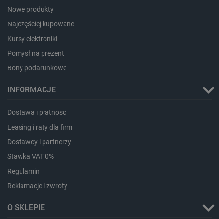
Nowe produkty
PHPSESSID
PHP.net
botland.com.pl
Najczęściej kupowane
Kursy elektroniki
Pomysł na prezent
Bony podarunkowe
INFORMACJE
Dostawa i płatność
Leasing i raty dla firm
Dostawcy i partnerzy
Stawka VAT 0%
Regulamin
Reklamacje i zwroty
_smvs
.botland.com.pl
O SKLEPIE