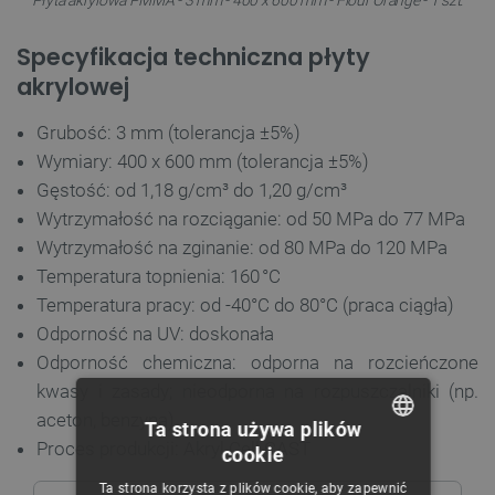
Specyfikacja techniczna płyty
akrylowej
Grubość: 3 mm (tolerancja ±5%)
Wymiary: 400 x 600 mm (tolerancja ±5%)
Gęstość: od 1,18 g/cm³ do 1,20 g/cm³
Wytrzymałość na rozciąganie: od 50 MPa do 77 MPa
Wytrzymałość na zginanie: od 80 MPa do 120 MPa
Temperatura topnienia: 160 °C
Temperatura pracy: od -40°C do 80°C (praca ciągła)
Odporność na UV: doskonała
Odporność chemiczna: odporna na rozcieńczone
kwasy i zasady; nieodporna na rozpuszczalniki (np.
aceton, benzyna)
Ta strona używa plików
Proces produkcji: Akryl Cell CAST
cookie
POLISH
Ta strona korzysta z plików cookie, aby zapewnić