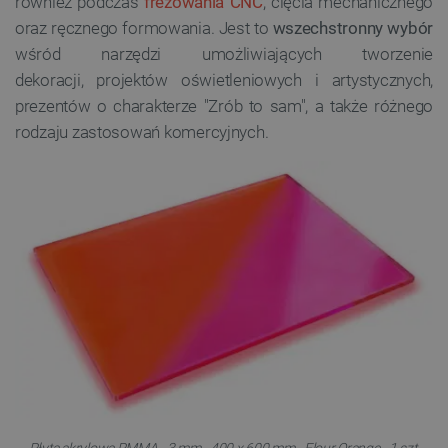
również podczas
frezowania CNC
, cięcia mechanicznego
oraz ręcznego formowania. Jest to
wszechstronny wybór
wśród narzędzi umożliwiających tworzenie
dekoracji, projektów oświetleniowych i artystycznych,
prezentów o charakterze "Zrób to sam", a także różnego
rodzaju zastosowań komercyjnych.
Płyta akrylowa PMMA - 3 mm - 400 x 600 mm - Flour Orange - 1 szt.