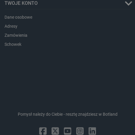
TWOJE KONTO
Dane osobowe
Adresy
_lb_ccc
.botland.com.pl
Zamówienia
Schowek
critData
botland.com.pl
Pomysł należy do Ciebie - resztę znajdziesz w Botland