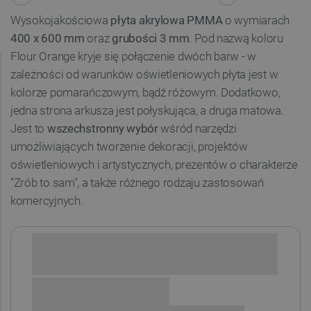
Wysokojakościowa
płyta akrylowa PMMA
o wymiarach
400 x 600 mm
oraz
grubości 3 mm
. Pod nazwą koloru
Flour Orange kryje się połączenie dwóch barw - w
zależności od warunków oświetleniowych płyta jest w
kolorze pomarańczowym, bądź różowym. Dodatkowo,
jedna strona arkusza jest połyskująca, a druga matowa.
Jest to
wszechstronny wybór
wśród narzędzi
umożliwiających tworzenie dekoracji, projektów
oświetleniowych i artystycznych, prezentów o charakterze
"Zrób to sam", a także różnego rodzaju zastosowań
komercyjnych.
Sprawdź opcje płatności i finansowania: