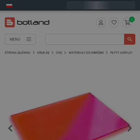
Wyślemy w poniedziałek
0
MENU
STRONA GŁÓWNA
DRUK 3D
CNC
MATERIAŁY DO OBRÓBKI
PŁYTY AKRYLOWE PL