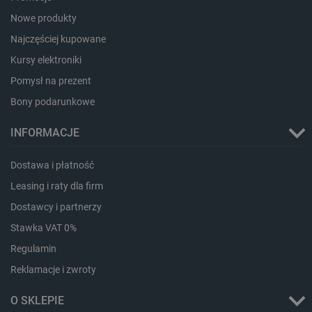
Nowe produkty
PHPSESSID
PHP.net
botland.com.pl
Najczęściej kupowane
Kursy elektroniki
Pomysł na prezent
Bony podarunkowe
INFORMACJE
Dostawa i płatność
Leasing i raty dla firm
Dostawcy i partnerzy
Stawka VAT 0%
Regulamin
Reklamacje i zwroty
_smvs
.botland.com.pl
O SKLEPIE