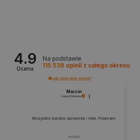
Polityce prywatności Google
VISITOR_PRIVACY_METADATA
YouTube
4.9
.youtube.com
Na podstawie
115 538
opinii
z całego okresu
Ocena
Jak zbieramy opinie?
Marcin
zweryfikowano
Wszystko bardzo sprawnie i miło. Polecam.
wczoraj