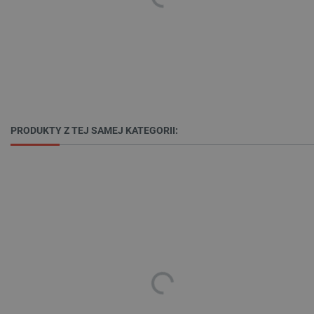
Niezbędne
Wydajność
Targetowanie
Funkcjonalność
Niezbędne pliki cookie umożliwiają korzystanie z
podstawowych funkcji strony internetowej, takich
jak logowanie użytkownika i zarządzanie kontem.
Bez niezbędnych plików cookie nie można
prawidłowo korzystać ze strony internetowej.
PRODUKTY Z TEJ SAMEJ KATEGORII:
Provider /
Nazwa
Domena
PrestaShop-[abcdef0123456789]{32}
.botland.com.pl
_lb
.botland.com.pl