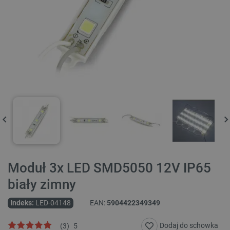
Moduł 3x LED SMD5050 12V IP65
biały zimny
Indeks:
LED-04148
EAN:
5904422349349
Dodaj do schowka
(
3
)
5