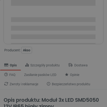
SPRAWDŹ ILOŚĆ
Dostępny
Wysyłka
24h
Dostawa
od 8,99 PLN
30 dni
na zwrot
Producent:
Akso
Opis
Szczegóły produktu
Dostawa
FAQ
Zasilanie pasków LED
Opinie
Zwroty i reklamacje
Bezpieczeństwo produktu
Opis produktu: Moduł 3x LED SMD5050
12V IP65 biały zimny