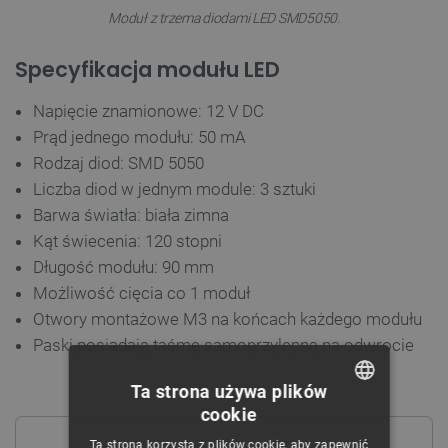
Moduł z trzema diodami LED SMD5050.
Specyfikacja modułu LED
Napięcie znamionowe: 12 V DC
Prąd jednego modułu: 50 mA
Rodzaj diod: SMD 5050
Liczba diod w jednym module: 3 sztuki
Barwa światła: biała zimna
Kąt świecenia: 120 stopni
Długość modułu: 90 mm
Możliwość cięcia co 1 moduł
Otwory montażowe M3 na końcach każdego modułu
Paski posiadają taśmę samoprzylepną na odwrocie
Ta strona używa plików
cookie
POLISH
Ta strona korzysta z plików cookie, aby zapewnić