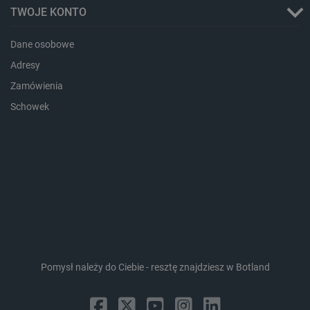
TWOJE KONTO
Dane osobowe
Adresy
_lb_ccc
.botland.com.pl
Zamówienia
Schowek
critData
botland.com.pl
Pomysł należy do Ciebie - resztę znajdziesz w Botland