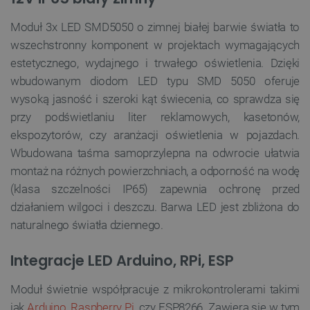
Moduł 3x LED SMD5050 o zimnej białej barwie światła to
wszechstronny komponent w projektach wymagających
estetycznego, wydajnego i trwałego oświetlenia. Dzięki
wbudowanym diodom LED typu SMD 5050 oferuje
wysoką jasność i szeroki kąt świecenia, co sprawdza się
przy podświetlaniu liter reklamowych, kasetonów,
ekspozytorów, czy aranżacji oświetlenia w pojazdach.
Wbudowana taśma samoprzylepna na odwrocie ułatwia
montaż na różnych powierzchniach, a odporność na wodę
(klasa szczelności IP65) zapewnia ochronę przed
działaniem wilgoci i deszczu. Barwa LED jest zbliżona do
naturalnego światła dziennego.
Integracje LED Arduino, RPi, ESP
Moduł świetnie współpracuje z mikrokontrolerami takimi
jak
Arduino
,
Raspberry Pi
, czy ESP8266. Zawiera się w tym