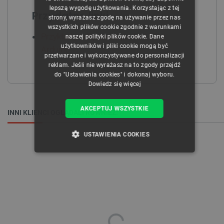
CZECH
lepszą wygodę użytkowania. Korzystając z tej
Przydatne linki
strony, wyrażasz zgodę na używanie przez nas
ENGLISH
wszystkich plików cookie zgodnie z warunkami
Przykład podłączenia paska LED z
naszej polityki plików cookie. Dane
GERMAN
użytkowników i pliki cookie mogą być
Arduino
przetwarzane i wykorzystywane do personalizacji
reklam. Jeśli nie wyrażasz na to zgody przejdź
do "Ustawienia cookies" i dokonaj wyboru.
Dowiedz się więcej
AKCEPTUJ WSZYSTKIE
INNI KLIENCI OGLĄDALI RÓWNIEŻ:
USTAWIENIA COOKIES
NIEZBĘDNE
WYDAJNOŚĆ
TARGETOWANIE
FUNKCJONALNOŚĆ