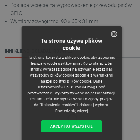
Posiada wcięcie na wyprowadzenie przewodu pinów
GPIO
Wymiary zewnętrzne:
90 x 65 x 31
mm
Ta strona używa plików
cookie
POLISH
INNI KLIENCI OGLĄDALI RÓWNIEŻ:
Ta strona korzysta z plików cookie, aby zapewnić
CZECH
lepszą wygodę użytkowania. Korzystając z tej
strony, wyrażasz zgodę na używanie przez nas
ENGLISH
wszystkich plików cookie zgodnie z warunkami
naszej polityki plików cookie. Dane
GERMAN
użytkowników i pliki cookie mogą być
przetwarzane i wykorzystywane do personalizacji
reklam. Jeśli nie wyrażasz na to zgody przejdź
do "Ustawienia cookies" i dokonaj wyboru.
Dowiedz się więcej
AKCEPTUJ WSZYSTKIE