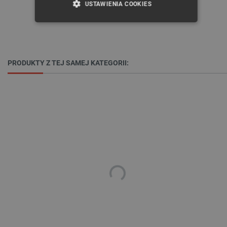
USTAWIENIA COOKIES
NIEZBĘDNE
WYDAJNOŚĆ
TARGETOWANIE
PRODUKTY Z TEJ SAMEJ KATEGORII:
FUNKCJONALNOŚĆ
Niezbędne
Wydajność
Targetowanie
Funkcjonalność
Niezbędne pliki cookie umożliwiają korzystanie z
podstawowych funkcji strony internetowej, takich
jak logowanie użytkownika i zarządzanie kontem.
Bez niezbędnych plików cookie nie można
prawidłowo korzystać ze strony internetowej.
Provider /
Nazwa
Domena
PrestaShop-[abcdef0123456789]{32}
.botland.com.pl