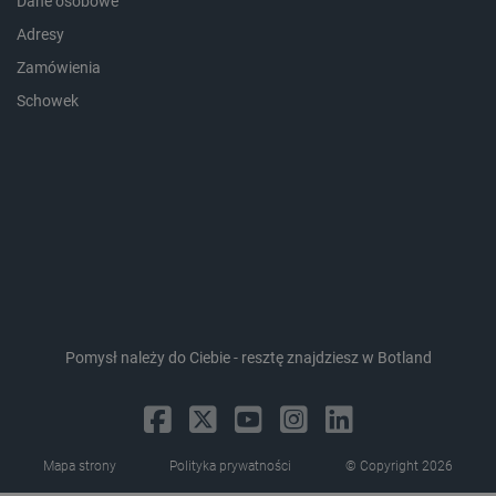
Dane osobowe
Adresy
Zamówienia
Schowek
isListDisplay
botland.com.pl
_lb_ccc
.botland.com.pl
Pomysł należy do Ciebie - resztę znajdziesz w Botland
Mapa strony
Polityka prywatności
© Copyright 2026