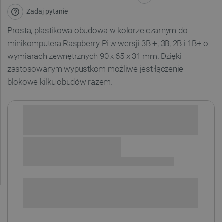
Zadaj pytanie
Prosta, plastikowa obudowa
w kolorze czarnym
do
minikomputera Raspberry Pi w wersji 3B +, 3B, 2B i 1B+ o
wymiarach zewnętrznych 90
x 65 x 31 mm
. Dzięki
zastosowanym wypustkom możliwe jest łączenie
blokowe kilku obudów razem.
Sprawdź opcje płatności i finansowania:
+
-
DODAJ DO KOSZYKA
SPRAWDŹ ILOŚĆ