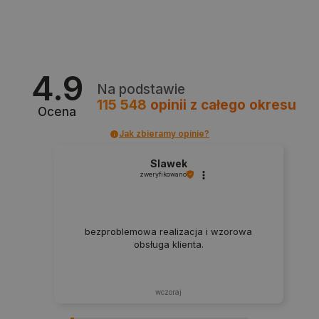
_lb
.botland.com.pl
4.9
Na podstawie
115 548
opinii
z całego okresu
Ocena
Jak zbieramy opinie?
Slawek
zweryfikowano
Polityce prywatności Google
bezproblemowa realizacja i wzorowa
obsługa klienta.
VISITOR_PRIVACY_METADATA
YouTube
.youtube.com
wczoraj