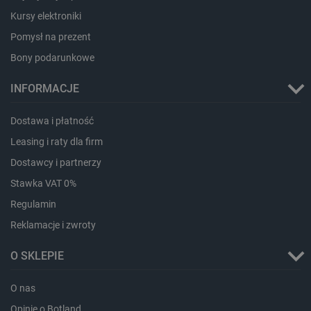
.webshopapp.com
Kursy elektroniki
Pomysł na prezent
Bony podarunkowe
INFORMACJE
Dostawa i płatność
Leasing i raty dla firm
PHPSESSID
PHP.net
botland.com.pl
Dostawcy i partnerzy
Stawka VAT 0%
Regulamin
Reklamacje i zwroty
O SKLEPIE
O nas
Opinie o Botland