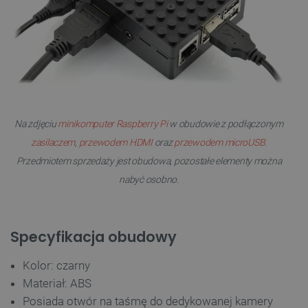
Na zdjęciu
minikomputer Raspberry Pi
w obudowie z podłączonym
zasilaczem
,
przewodem HDMI
oraz
przewodem microUSB
.
Przedmiotem sprzedaży jest obudowa, pozostałe elementy można
nabyć osobno.
Specyfikacja obudowy
Kolor: czarny
Materiał: ABS
Posiada otwór na taśmę do dedykowanej kamery