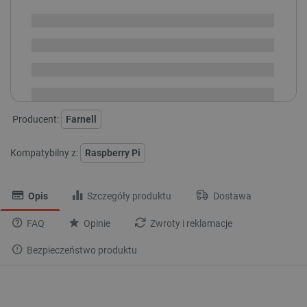
Realizacja 2-4 tyg. od
i
opłacenia
Na zamówienie
zamówienia
Dostawa
od 8,99 PLN
30 dni
na zwrot
Producent:
Farnell
Kompatybilny z:
Raspberry Pi
Opis
Szczegóły produktu
Dostawa
FAQ
Opinie
Zwroty i reklamacje
Bezpieczeństwo produktu